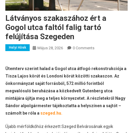
Látványos szakaszához ért a
Gogol utca faltól falig tartó
felújítása Szegeden
Helyi Hírek
Május 28, 2026
0 Comments
Ütemterv szerint halad a Gogol utca átfogó rekonstrukciója a
Tisza Lajos körút és Londoni körút közötti szakaszon. Az
önkormányzat saját forrásból, 572 millió forintból
megvalósuló beruházása a közkedvelt Gutenberg utca
mintájára újítja meg a teljes környezetet. A részletekről Nagy
Sándor alpolgármester tájékoztatta a helyszínen a sajtót –
számolt be róla a
szeged.hu.
Újabb mérföldkőhöz érkezett Szeged Belvárosának egyik