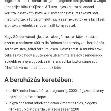
legjelentősebb rekonstrukciója: lényegében befejeződött a Gogol
utca teljes körű felújítása. A Tisza Lajos körutat a Londoni
körúttal összekötő, közel 460 méter hosszú útszakaszt már
megnyitották a forgalom előtt, így a személyautók és a biciklisek
is birtokba vehetik a modernizált környezetet.
Nagy Sándor városfejlesztési alpolgármester tájékoztatása
szerint a csaknem 600 millió forintos önkormányzati beruházás
során az utca „faltól falig” teljesen újjászületett. A munkálatok
célja az volt, hogy a Gutenberg utca mintájára egy csendesebb,
zöldebb és a gyalogosok számára is sokkal biztonságosabb,
élhetőbb városi teret hozzanak létre.
A beruházás keretében:
a 457 méter hosszú úttest teljesen új, 3000 négyzetméternyi
aszfaltburkolatot kapott,
a gyalogosokat mindkét oldalon 2 méter széles, elegáns
klinkerburkolatos járda várja (összesen 2200