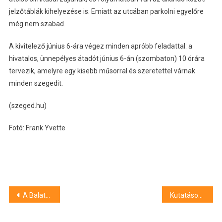
jelzőtáblák kihelyezése is. Emiatt az utcában parkolni egyelőre
még nem szabad.
A kivitelező június 6-ára végez minden apróbb feladattal: a
hivatalos, ünnepélyes átadót június 6-án (szombaton) 10 órára
tervezik, amelyre egy kisebb műsorral és szeretettel várnak
minden szegedit.
(szeged.hu)
Fotó: Frank Yvette
Bejegyzés
A Balaton lett Európa legjobb családbarát desztinációja
Kutatásokba kezdett az MNB-ügyben a nyomozó főügyészség
navigáció