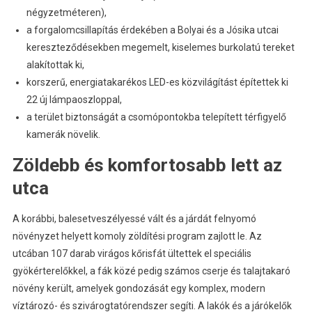
négyzetméteren),
a forgalomcsillapítás érdekében a Bolyai és a Jósika utcai
kereszteződésekben megemelt, kiselemes burkolatú tereket
alakítottak ki,
korszerű, energiatakarékos LED-es közvilágítást építettek ki
22 új lámpaoszloppal,
a terület biztonságát a csomópontokba telepített térfigyelő
kamerák növelik.
Zöldebb és komfortosabb lett az
utca
A korábbi, balesetveszélyessé vált és a járdát felnyomó
növényzet helyett komoly zöldítési program zajlott le. Az
utcában 107 darab virágos kőrisfát ültettek el speciális
gyökérterelőkkel, a fák közé pedig számos cserje és talajtakaró
növény került, amelyek gondozását egy komplex, modern
víztározó- és szivárogtatórendszer segíti. A lakók és a járókelők