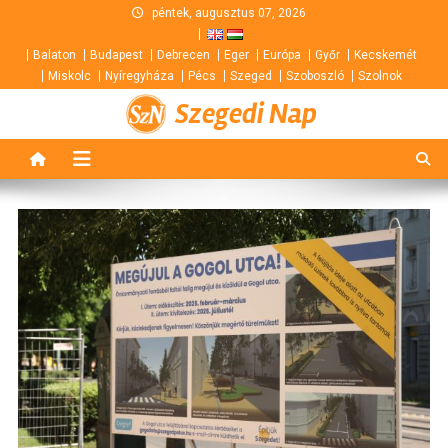
Skip
péntek, augusztus 07, 2026
to
Balaton
Budapest
Debrecen
Eger
Európa
Győr
Kecskemét
content
Miskolc
Nyíregyháza
Pécs
Szeged
Szoboszló
Szolnok
Szegedi Nap