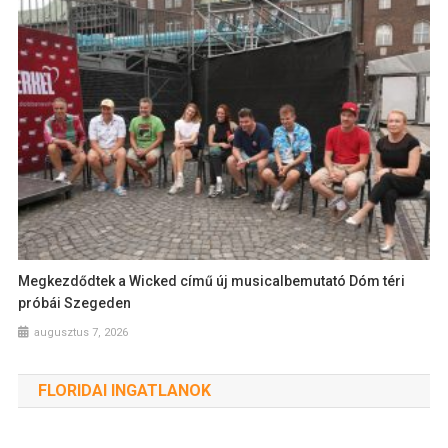
Megkezdődtek a Wicked című új musicalbemutató Dóm téri
próbái Szegeden
augusztus 7, 2026
FLORIDAI INGATLANOK