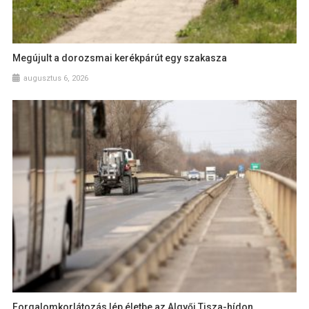
Megújult a dorozsmai kerékpárút egy szakasza
augusztus 6, 2026
Forgalomkorlátozás lép életbe az Algyői Tisza-hídon