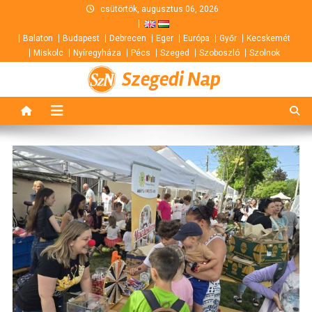
Skip
csütörtök, augusztus 06, 2026
to
Balaton
Budapest
Debrecen
Eger
Európa
Győr
Kecskemét
content
Miskolc
Nyíregyháza
Pécs
Szeged
Szoboszló
Szolnok
Szegedi Nap