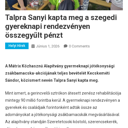
Talpra Sanyi kapta meg a szegedi
gyereknapi rendezvényen
összegyűlt pénzt
Helyi Hírek
Június 1, 2026
0 Comments
A Mátrix Közhasznú Alapítvány gyermeknapi jótékonysági
zsákbamacska-akciójának teljes bevételét Kecskeméti
Sándor, közismert nevén Talpra Sanyi kapta meg.
Mint ismert, a gerincvelői sztrókon átesett zenész rehabilitációja
mintegy 90 millió forintba kerül. A gyermeknapi rendezvényen a
gyerekek és családjaik forintonként adták össze az
adományokat a jótékonysági zsákbamacskák megvásárlásával.
Az alapítvány standján Szeretetcsoki kóstoló, szerencsekerék,