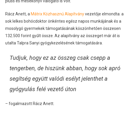
plüss és mesekönyv válogató is volt.
Rácz Anett, a
Mátrix Közhasznú Alapítvány
vezetője elmondta: a
sok lelkes bohócdoktor önkéntes egész napos munkájának és a
mosolygó gyermekek támogatásának köszönhetően összesen
132.500 forint gyűlt össze. Az alapítvány az összeget már át is
utalta Talpra Sanyi gyógykezelésének támogatására.
Tudjuk, hogy ez az összeg csak csepp a
tengerben, de hiszünk abban, hogy sok apró
segítség együtt valódi esélyt jelenthet a
gyógyulás felé vezető úton
– fogalmazott Rácz Anett.