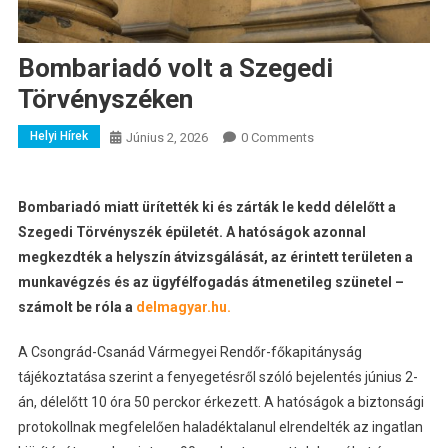
Bombariadó volt a Szegedi
Törvényszéken
Helyi Hírek
Június 2, 2026
0 Comments
Bombariadó miatt ürítették ki és zárták le kedd délelőtt a
Szegedi Törvényszék épületét. A hatóságok azonnal
megkezdték a helyszín átvizsgálását, az érintett területen a
munkavégzés és az ügyfélfogadás átmenetileg szünetel –
számolt be róla a
delmagyar.hu.
A Csongrád-Csanád Vármegyei Rendőr-főkapitányság
tájékoztatása szerint a fenyegetésről szóló bejelentés június 2-
án, délelőtt 10 óra 50 perckor érkezett. A hatóságok a biztonsági
protokollnak megfelelően haladéktalanul elrendelték az ingatlan