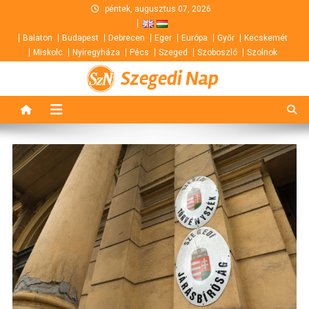
Skip
péntek, augusztus 07, 2026
to
Balaton
Budapest
Debrecen
Eger
Európa
Győr
Kecskemét
content
Miskolc
Nyíregyháza
Pécs
Szeged
Szoboszló
Szolnok
Szegedi Nap