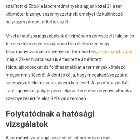
szállított ki. Ebből a laboreredmények alapján közel 31 ezer
köbméter bizonyult szennyezettnek, amelyet tíz különböző
helyrajzi számon terítettek szét.
Mivel a hatályos jogszabályok értelmében szennyezett talajon és
termesztőközegben szigorúan tilos élelmiszer- vagy
takarmányozási célú növényeket termeszteni,
a kormányhivatal
május 29-én hivatalosan is értesítette az érintett
földtulajdonosokat és földhasználókat a termények kötelező
megsemmisítéséről. A döntés célja, hogy megakadályozzák a
szennyezett élelmiszerek piacra kerülését. A gazdák a zöldkár
iránti igényüket polgári peres eljárás keretében érvényesíthetik a
szennyezésért felelős BYD-val szemben.
Folytatódnak a hatósági
vizsgálatok
A kormányhivatal saját akkreditált laboratóriuma már