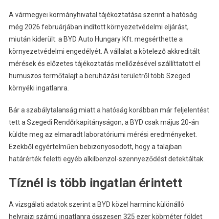
A vármegyei kormányhivatal tájékoztatása szerint a hatóság
még 2026 februárjában indított környezetvédelmi eljárást,
miután kiderült: a BYD Auto Hungary Kft. megsérthette a
környezetvédelmi engedélyét. A vállalat a kötelező akkreditált
mérések és előzetes tájékoztatás mellőzésével szállíttatott el
humuszos termőtalajt a beruházási területről több Szeged
környéki ingatlanra.
Bár a szabálytalanság miatt a hatóság korábban már feljelentést
tett a Szegedi Rendőrkapitányságon, a BYD csak május 20-án
küldte meg az elmaradt laboratóriumi mérési eredményeket.
Ezekből egyértelműen bebizonyosodott, hogy a talajban
határérték feletti egyéb alkilbenzol-szennyeződést detektáltak.
Tíznél is több ingatlan érintett
A vizsgálati adatok szerint a BYD közel harminc különálló
helyrajzi számú ingatlanra összesen 325 ezer köbméter földet