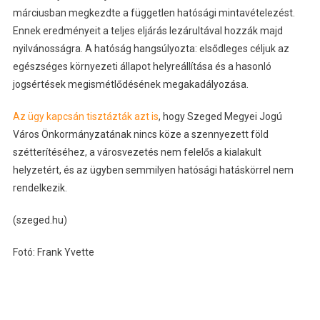
márciusban megkezdte a független hatósági mintavételezést.
Ennek eredményeit a teljes eljárás lezárultával hozzák majd
nyilvánosságra. A hatóság hangsúlyozta: elsődleges céljuk az
egészséges környezeti állapot helyreállítása és a hasonló
jogsértések megismétlődésének megakadályozása.
Az ügy kapcsán tisztázták azt is
, hogy Szeged Megyei Jogú
Város Önkormányzatának nincs köze a szennyezett föld
szétterítéséhez, a városvezetés nem felelős a kialakult
helyzetért, és az ügyben semmilyen hatósági hatáskörrel nem
rendelkezik.
(szeged.hu)
Fotó: Frank Yvette