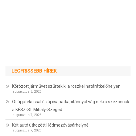
LEGFRISSEBB HÍREK
Körözött járművet szűrtek ki a röszkei határátkelőhelyen
augusztus 8, 2026
Öt új játékossal és új csapatkapitánnyal vág neki a szezonnak
a KÉSZ-St. Mihály-Szeged
augusztus 7, 2026
Két autó ütközött Hódmezővásárhelynél
augusztus 7, 2026