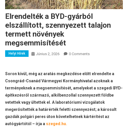
Elrendelték a BYD-gyárból
elszállított, szennyezett talajon
termett növények
megsemmisítését
Helyi Hírek
Június 2, 2026
0 Comments
Soron kívül, még az aratás megkezdése előtt elrendelte a
Csongrád-Csanád Vármegyei Kormányhivatal azoknak a
terményeknek a megsemmisítését, amelyeket a szegedi BYD-
építkezésről származó, alkilbenzollal szennyezett földbe
vetettek vagy ültettek el. A laboratóriumi vizsgálatok
megerősítették a határérték feletti szennyezést; a károsult
gazdák polgári peres úton követelhetnek kártérítést az
autógyártótól – írja a
szeged.hu.