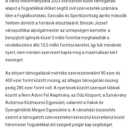
A város önkormányzata 2003 óta biztosít külön támogatási
alapot a fogyatékkal élőket segítő civil szervezetek számára.
Idén a Foglalkoztatási, Szociális és Sportbizottság április második
felében döntött a források elosztásáról. Binszki József
várospolitikai alpolgármester az ünnepségen kiemelte: a
benyújtott igények közel 3 millió forinttal meghaladták a
rendelkezésre álló 10,5 millió forintos keretet, így bár mindenki
nyert, nem minden szervezet kapta meg a maximálisan kért
összeget.
Az elnyert támogatások mértéke szervezetenként 90 ezer és
400 ezer forint között mozog, az átlagos támogatási összeg
pedig 285 ezer forint volt. A nyertesek között szerepel többek
között a Nem Adom Fel Alapítvány, az Odú Központ, a Szivárvány
Autizmus Közhasznú Egyesület, valamint a Vakok és
Gyengénlátók Megyei Egyesülete is. A városházi összesítés
szerint a támogatott szervezeteken keresztül közvetlenül közel
háromezer fogyatékkal élő szegedi polgár kap segítséget.