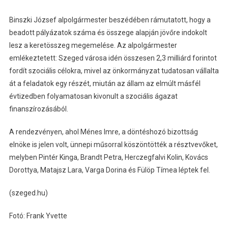
Binszki József alpolgármester beszédében rámutatott, hogy a
beadott pályázatok száma és összege alapján jövőre indokolt
lesz a keretösszeg megemelése. Az alpolgármester
emlékeztetett: Szeged városa idén összesen 2,3 milliárd forintot
fordít szociális célokra, mivel az önkormányzat tudatosan vállalta
át a feladatok egy részét, miután az állam az elmúlt másfél
évtizedben folyamatosan kivonult a szociális ágazat
finanszírozásából.
A rendezvényen, ahol Ménes Imre, a döntéshozó bizottság
elnöke is jelen volt, ünnepi műsorral köszöntötték a résztvevőket,
melyben Pintér Kinga, Brandt Petra, Herczegfalvi Kolin, Kovács
Dorottya, Matajsz Lara, Varga Dorina és Fülöp Tímea léptek fel.
(szeged.hu)
Fotó: Frank Yvette