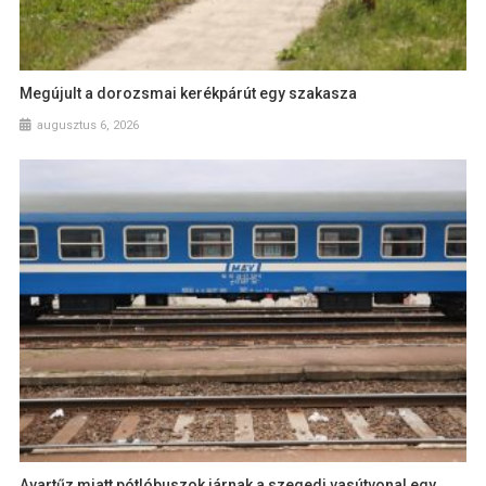
Megújult a dorozsmai kerékpárút egy szakasza
augusztus 6, 2026
Avartűz miatt pótlóbuszok járnak a szegedi vasútvonal egy