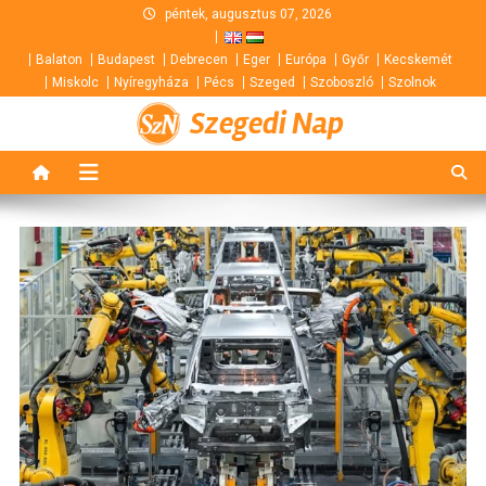
Skip
péntek, augusztus 07, 2026
to
Balaton
Budapest
Debrecen
Eger
Európa
Győr
Kecskemét
content
Miskolc
Nyíregyháza
Pécs
Szeged
Szoboszló
Szolnok
Szegedi Nap