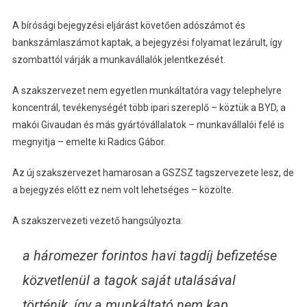
A bírósági bejegyzési eljárást követően adószámot és
bankszámlaszámot kaptak, a bejegyzési folyamat lezárult, így
szombattól várják a munkavállalók jelentkezését.
A szakszervezet nem egyetlen munkáltatóra vagy telephelyre
koncentrál, tevékenységét több ipari szereplő – köztük a BYD, a
makói Givaudan és más gyártóvállalatok – munkavállalói felé is
megnyitja – emelte ki Radics Gábor.
Az új szakszervezet hamarosan a GSZSZ tagszervezete lesz, de
a bejegyzés előtt ez nem volt lehetséges – közölte.
A szakszervezeti vezető hangsúlyozta:
a háromezer forintos havi tagdíj befizetése
közvetlenül a tagok saját utalásával
történik, így a munkáltató nem kap