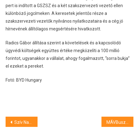
pert is indított a GSZSZ és a két szakszervezeti vezető ellen
különböző jogcímeken. A keresetek jelentős része a
szakszervezeti vezetők nyilvános nyilatkozataira és a cég jó
hírnevének állítólagos megsértésére hivatkozott.
Radics Gábor állítása szerint a követelések és a kapcsolódó
ügyvédi költségek együttes értéke megközelíti a 100 millió
forintot, ugyanakkor a vállalat, ahogy fogalmazott, “sorra bukja”
el ezeket a pereket.
Fotó: BYD Hungary
Bejegyzés
Szív Napja Szeged – egy igazán szerethető programmal várja a családokat a Petőfi-telepi Művelődési Ház
MÁVBuszok közlekednek a vonatok helyett Kiskunfélegyháza és Szentes között
navigáció