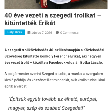
40 éve vezeti a szegedi trolikat –
kitüntették Erikát
Helyi Hírek
Június 7, 2026
0 Comments
A szegedi troliközlekedés 46. születésnapján a Közlekedési
Szövetség kitüntette Konkoly Ferencné Erikát, aki negyven
éve vezet trolit – közölte a Facebook-oldalán Botka László.
A polgármester szerint Szeged a tudás, a munka, a szorgalom
kiváló példája, és köszönet illet mindenkit, akik kiváló tudásukkal
építik a várost.
“Építsük együtt tovább az élhető, európai,
magyar, szép és szabad Szegedet!”