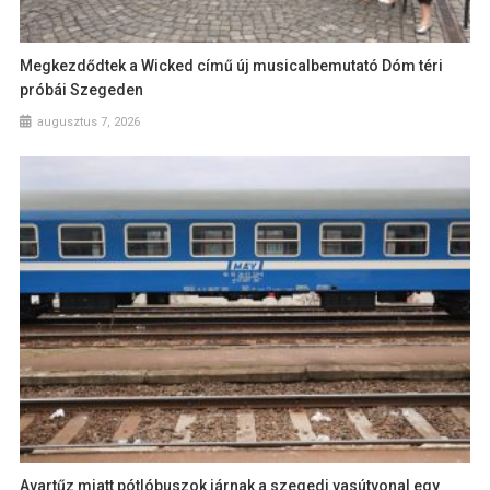
Megkezdődtek a Wicked című új musicalbemutató Dóm téri
próbái Szegeden
augusztus 7, 2026
Avartűz miatt pótlóbuszok járnak a szegedi vasútvonal egy