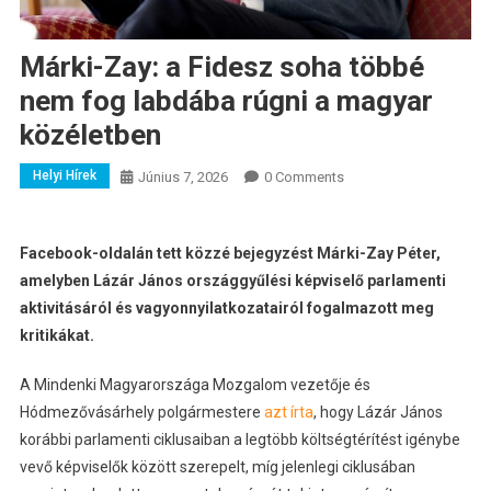
Márki-Zay: a Fidesz soha többé
nem fog labdába rúgni a magyar
közéletben
Helyi Hírek
Június 7, 2026
0 Comments
Facebook-oldalán tett közzé bejegyzést Márki-Zay Péter,
amelyben Lázár János országgyűlési képviselő parlamenti
aktivitásáról és vagyonnyilatkozatairól fogalmazott meg
kritikákat.
A Mindenki Magyarországa Mozgalom vezetője és
Hódmezővásárhely polgármestere
azt írta
, hogy Lázár János
korábbi parlamenti ciklusaiban a legtöbb költségtérítést igénybe
vevő képviselők között szerepelt, míg jelenlegi ciklusában