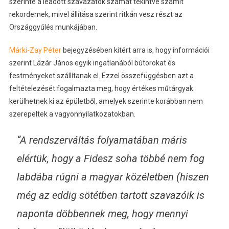
szerinte a leadott szavazatok számát tekintve számít
rekordernek, mivel állítása szerint ritkán vesz részt az
Országgyűlés munkájában.
Márki-Zay Péter
bejegyzésében kitért arra is, hogy információi
szerint Lázár János egyik ingatlanából bútorokat és
festményeket szállítanak el. Ezzel összefüggésben azt a
feltételezését fogalmazta meg, hogy értékes műtárgyak
kerülhetnek ki az épületből, amelyek szerinte korábban nem
szerepeltek a vagyonnyilatkozatokban.
“A rendszerváltás folyamatában máris
elértük, hogy a Fidesz soha többé nem fog
labdába rúgni a magyar közéletben (hiszen
még az eddig sötétben tartott szavazóik is
naponta döbbennek meg, hogy mennyi