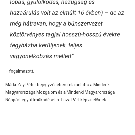
lopás, gyűlölködés, hazugság és
hazaárulás volt az elmúlt 16 évben) – de az
még hátravan, hogy a bűnszervezet
köztörvényes tagjai hosszú-hosszú évekre
fegyházba kerüljenek, teljes
vagyonelkobzás mellett”
– fogalmazott.
Márki-Zay Péter bejegyzésében felajánlotta a Mindenki
Magyarországa Mozgalom és a Mindenki Magyarországa
Néppárt együttműködését a Tisza Párt képviselőinek.