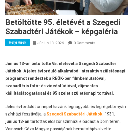
Betöltötte 95. életévét a Szegedi
Szabadtéri Játékok – képgaléria
Helyi Hírek
Június 13, 2026
0 Comments
Június 13-án betöltötte 95. életévét a Szegedi Szabadtéri
Játékok. A jeles évforduló alkalmából interaktív születésnapi
programot rendeztek a REÖK-ben filmbemutatóval,
szabadtéris fotó- és videóstúdióval, díjmentes
kiállításlátogatással és 95 szelet születésnapi tortával.
Jeles évfordulót ünnepel hazánk legnagyobb és legrégebbi nyári
színházi fesztiválja, a
Szegedi Szabadtéri Játékok.
1931.
június 13-án
tartottak először színházi előadást a Dóm téren,
Voinovich Géza Magyar passiójának bemutatójával vette