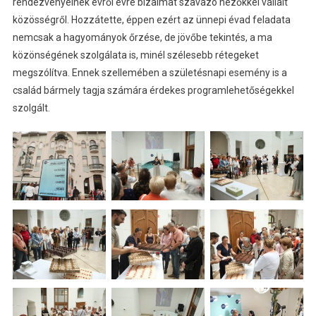
rendezvényeinek évről évre bizalmat szavazó nézőkkel vállalt
közösségről. Hozzátette, éppen ezért az ünnepi évad feladata
nemcsak a hagyományok őrzése, de jövőbe tekintés, a ma
közönségének szolgálata is, minél szélesebb rétegeket
megszólítva. Ennek szellemében a születésnapi esemény is a
család bármely tagja számára érdekes programlehetőségekkel
szolgált.