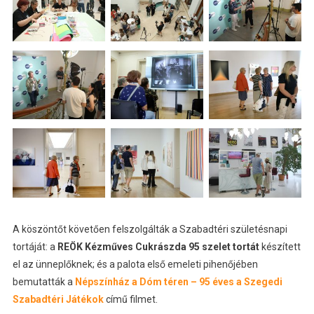
A köszöntőt követően felszolgálták a Szabadtéri születésnapi
tortáját: a
REÖK Kézműves Cukrászda
95 szelet tortát
készített
el az ünneplőknek; és a palota első emeleti pihenőjében
bemutatták a
Népszínház a Dóm téren – 95 éves a Szegedi
Szabadtéri Játékok
című filmet.