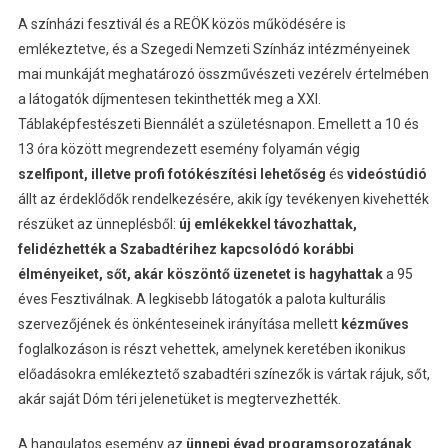
A színházi fesztivál és a REÖK közös működésére is
emlékeztetve, és a Szegedi Nemzeti Színház intézményeinek
mai munkáját meghatározó összművészeti vezérelv értelmében
a látogatók díjmentesen tekinthették meg a XXI.
Táblaképfestészeti Biennálét a születésnapon. Emellett a 10 és
13 óra között megrendezett esemény folyamán végig
szelfipont, illetve profi fotókészítési lehetőség
és
videóstúdió
állt az érdeklődők rendelkezésére, akik így tevékenyen kivehették
részüket az ünneplésből:
új emlékekkel távozhattak,
felidézhették a Szabadtérihez kapcsolódó korábbi
élményeiket, sőt, akár köszöntő üzenetet is hagyhattak
a 95
éves Fesztiválnak. A legkisebb látogatók a palota kulturális
szervezőjének és önkénteseinek irányítása mellett
kézműves
foglalkozáson is részt vehettek, amelynek keretében ikonikus
előadásokra emlékeztető szabadtéri színezők is vártak rájuk, sőt,
akár saját Dóm téri jelenetüket is megtervezhették.
A hangulatos esemény az
ünnepi évad programsorozatának