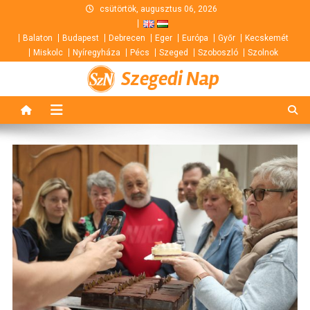
Skip
csütörtök, augusztus 06, 2026
to
Balaton
Budapest
Debrecen
Eger
Európa
Győr
Kecskemét
content
Miskolc
Nyíregyháza
Pécs
Szeged
Szoboszló
Szolnok
Szegedi Nap