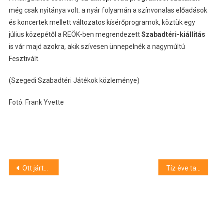
még csak nyitánya volt: a nyár folyamán a színvonalas előadások
és koncertek mellett változatos kísérőprogramok, köztük egy
július közepétől a REÖK-ben megrendezett
Szabadtéri-kiállítás
is vár majd azokra, akik szívesen ünnepelnék a nagymúltú
Fesztivált.
(Szegedi Szabadtéri Játékok közleménye)
Fotó: Frank Yvette
Bejegyzés
Ott jártunk a Deja Vu Fesztivál harmadik napján – képgaléria
Tíz éve tart a mentőakció: Jubileumot ünnepeltek a VIII. Szegedi Papucs Napján
navigáció