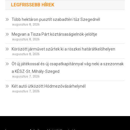
LEGFRISSEBB HÍREK
Több hektáron pusztít szabadtéri tűz Szegednél
augusztus 8, 2026
Megvan a Tisza Párt köztársaságielnök-jelöltje
augusztus 8, 2026
Körözött járművet szűrtek ki a röszkei határátkelőhelyen
augusztus 8, 2026
Öt új játékossal és új csapatkapitánnyal vág neki a szezonnak
a KÉSZ-St. Mihály-Szeged
augusztus 7, 2026
Két autó ütközött Hódmezővásárhelynél
augusztus 7, 2026