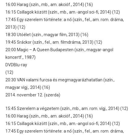
16:00 Harag (szín., mb., am. akcióf., 2014) (16)
16:15 Csillagok között (szín., mb., am.-angol sci-fi, 2014) (12)
17:45 Egy szerelem története: a nő (szín., fel., am. rom. dráma,
2013) (12)
18:30 Utóélet (szín., magyar film, 2013) (16)
19:45 Sráckor (szín., fel., am. filmdráma, 2013) (12)
20:00 Magic – A Queen Budapesten (szín., magyar-angol
koncertf., 1987)
DVDBlu-ray
(12)
20:30 VAN valami furcsa és megmagyarázhatatlan (szín.,
magyar vígj., 2014) (16)
2014. november 12. (szerda)
15:45 Szerelem a végzetem (szín., mb., am. rom. vígj., 2014) (12)
16:00 Harag (szín., mb., am. akcióf., 2014) (16)
16:15 Csillagok között (szín., mb., am.-angol sci-fi, 2014) (12)
17:45 Egy szerelem története: a nő (szín., fel., am. rom. dráma,