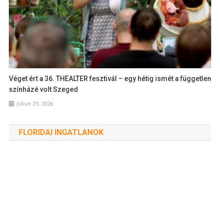
Véget ért a 36. THEALTER fesztivál – egy hétig ismét a független
színházé volt Szeged
július 29, 2026
FLORIDAI INGATLANOK