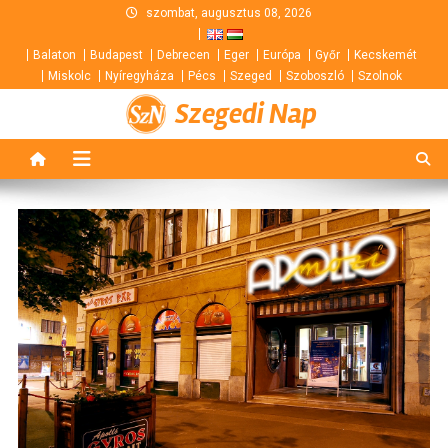
Skip
szombat, augusztus 08, 2026
to
Balaton
Budapest
Debrecen
Eger
Európa
Győr
Kecskemét
content
Miskolc
Nyíregyháza
Pécs
Szeged
Szoboszló
Szolnok
Szegedi Nap