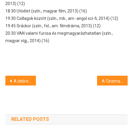
2013) (12)
18:30 Utóélet (szín., magyar film, 2013) (16)
19:30 Csillagok között (szín., mb., am.-angol sci-fi, 2014) (12)
19:45 Sráckor (szín., fel., am. filmdráma, 2013) (12)
20:30 VAN valami furcsa és megmagyarázhatatlan (szín.,
magyar vígj., 2014) (16)
Bejegyzés
A debreceni Vezér utcán találták meg a Hajdúböszörményből ellopott gépkocsit
A Cinema City műsora
navigáció
RELATED POSTS