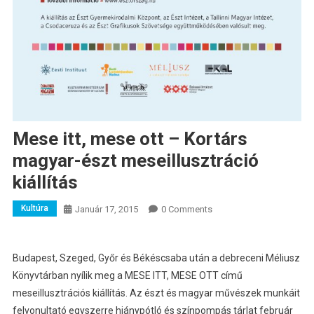
Mese itt, mese ott – Kortárs
magyar-észt meseillusztráció
kiállítás
Kultúra
Január 17, 2015
0 Comments
Budapest, Szeged, Győr és Békéscsaba után a debreceni Méliusz
Könyvtárban nyílik meg a MESE ITT, MESE OTT című
meseillusztrációs kiállítás.
Az észt és magyar művészek munkáit
felvonultató egyszerre hiánypótló és színpompás tárlat február