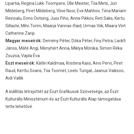
Lipartia, Regina Lukk-Toompere, Ülle Meister, Tiia Mets, Jüri
Mildeberg, Piret Mildeberg, Viive Noor, Eve Mahhov, Tiina Mariam
Reinsalu, Enno Ootsing, Juss Piho, Anne Pikkov, Reti Saks, Kertu
Sillaste, Milvi Torim, Maarja Vannas-Raid, Urmas Viik, Maara Vint
Catherine Zarip
Magyar meseírók:
Demény Péter, Dóka Péter, Finy Petra, Lackfi
János, Máté Angi, Menyhért Anna, Miklya Mónika, Simon Réka
Zsuzsa, Vajda Éva
Észt meseírók:
Kätlin Kaldmaa, Kristiina Kass, Aino Pervi, Piret
Raud, Kerttu Soans, Tiia Toomet, Leelo Tungal, Jaanus Vaiksoo,
Aidi Vallik
A kiállítás létrejöttét az Észt Grafikusok Szövetsége, az Észt
Kulturális Minisztérium és az Észt Kulturális Alap támogatása
tette lehetővé.