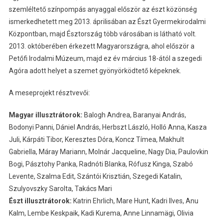
szemléltető színpompás anyaggal először az észt közönség
ismerkedhetett meg 2013. áprilisában az Észt Gyermekirodalmi
Központban, majd Észtország több városában is látható volt.
2013. októberében érkezett Magyarországra, ahol először a
Petőfi Irodalmi Múzeum, majd ez év március 18-ától a szegedi
Agóra adott helyet a szemet gyönyörködtető képeknek.
A meseprojekt résztvevői:
Magyar illusztrátorok:
Balogh Andrea, Baranyai András,
Bodonyi Panni, Dániel András, Herbszt László, Holló Anna, Kasza
Juli, Kárpáti Tibor, Keresztes Dóra, Koncz Tímea, Makhult
Gabriella, Máray Mariann, Molnár Jacqueline, Nagy Dia, Paulovkin
Bogi, Pásztohy Panka, Radnóti Blanka, Rófusz Kinga, Szabó
Levente, Szalma Edit, Szántói Krisztián, Szegedi Katalin,
Szulyovszky Sarolta, Takács Mari
Észt illusztrátorok:
Katrin Ehrlich, Mare Hunt, Kadri Ilves, Anu
Kalm, Lembe Keskpaik, Kadi Kurema, Anne Linnamägi, Olivia