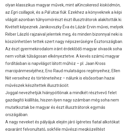
olyan klasszikus magyar művek, mint a
Kincskereső kisködmön,
az
Egri csillagok
, és a
Pál utcai fiúk
. Ezekhez a könyveknek a képi
világát azonban túlnyomórészt észt illusztrátorok alakították ki.
Kivételt képeznek Janikovszky Éva és Lázár Ervin művei, melyek
Réber László rajzaival jelentek meg, és minden bizonnyal neki is
köszönhetően tettek szert nagy népszerűségre Észtországban.
Az észt gyermekirodalom iránt érdeklődő magyar olvasók soha
nem voltak túlságosan elkényeztetve. A kevés számú magyar
fordításban is napvilágot látott műhöz – pl. Jaan Kross
marcipánmeséjéhez, Eno Raud mulatságos regényeihez, Ellen
Niit verseihez és történeteihez – nálunk is elsősorban hazai
művészek készítettek illusztrációt.
Joggal nevezhetjük hiánypótlónak a mindkét résztvevő felet
gazdagító kiállítás, hiszen ilyen nagy számban még soha nem
mutatkoztak be magyar és észt illusztrátorok egymás
országában.
A nagy neveket és pályájuk elején járó ígéretes fiatal alkotókat
egyaránt felvonultató, sokféle művészi megközelítést