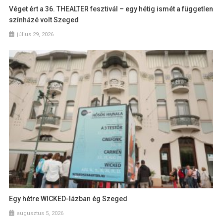
Véget ért a 36. THEALTER fesztivál – egy hétig ismét a független
színházé volt Szeged
július 29, 2026
Egy hétre WICKED-lázban ég Szeged
augusztus 5, 2026