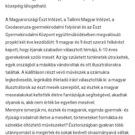
közepéig látogatható.
A Magyarországi Észt Intézet, a Tallinni Magyar Intézet, a
Csodaceruza gyermekirodalmi folyóirat és az Észt
Gyermekirodalmi Központ együttműködésében megvalósuló
projekt két éve kezdődött: 9 magyar és 9 észt szerző felkérést
kapott, hogy írjanak szabadon választott témájú, 6-10 éves
gyerekeknek szóló mesét. Az így született történetek útra keltek,
egyik országból a másikba vándoroltak és ott illusztrátorokra
találtak. A kiállításon részt vevő művészek a számukra
legkedvesebb, leginkább ihletadó írást választották ki: a magyar
illusztrátorok az észt mesék szereplőit, az észtek a magyar
mesealakokat keltették életre fantáziájuk segítségével; akadtak
olyanok is, akik nem érték be egyetlen mesével.
Mennyire ismerjük mi, észtek és magyarok, egymás gyermek- és
ifjúsági irodalmát illetve a meséket, történeteket formákba és
színekbe öltöztető művészeket? Észtországban gyakran több
utánnyomást is megértek és sokak kedvelt olvasmányaivá váltak