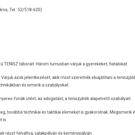
os, Tel.: 52/518-620)
ű TENISZ táborait. Három turnusban várjuk a gyerekeket, fiatalokat.
Várjuk azok jelentkezését, akik most szeretnék elsajátítani a teniszját
technikákban és ismerik a szabályokat.
enyeres-fonák ütést, az adogatást, a teniszjáték alapelvető szabályait.
eg, továbbá technikai és taktikai elemeket is gyakorolnak. Megismerik 
 is.
k részt felváltva, salakpályán és keménypályán.