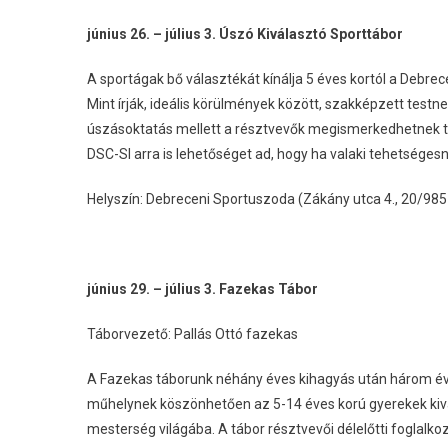
június 26. – július 3. Úszó Kiválasztó Sporttábor
A sportágak bő választékát kínálja 5 éves kortól a Debr
Mint írják, ideális körülmények között, szakképzett te
úszásoktatás mellett a résztvevők megismerkedhetnek töb
DSC-SI arra is lehetőséget ad, hogy ha valaki tehetséges
Helyszín: Debreceni Sportuszoda (Zákány utca 4., 20/98
június 29. – július 3. Fazekas Tábor
Táborvezető: Pallás Ottó fazekas
A Fazekas táborunk néhány éves kihagyás után három é
műhelynek köszönhetően az 5-14 éves korú gyerekek kiv
mesterség világába. A tábor résztvevői délelőtti foglal