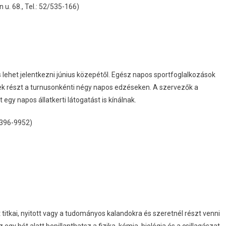
. 68., Tel.: 52/535-166)
 is lehet jelentkezni június közepétől. Egész napos sportfoglalkozások
ek részt a turnusonkénti négy napos edzéseken. A szervezők a
 egy napos állatkerti látogatást is kínálnak.
0/396-9952)
titkai, nyitott vagy a tudományos kalandokra és szeretnél részt venni