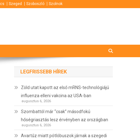
cs
Szeged
Szoboszló
Szolnok
LEGFRISSEBB HÍREK
Zöld utat kapott az első mRNS-technológiájú
influenza elleni vakcina az USA-ban
augusztus 6, 2026
Szombattól már “csak” másodfokú
hőségriasztás lesz érvényben az országban
augusztus 6, 2026
Avartűz miatt pótlóbuszok járnak a szegedi