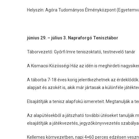
Helyszín: Agóra Tudományos Élményközpont (Egyetemvár
június 29. – július 3. Napraforgó Tenisztábor
Táborvezető: Győrfi Imre teniszoktató, testnevelő tanár
A Kismacsi Közösségi Ház az idén is meghirdeti nagysiker
A táborba 7-18 éves korig jelentkezhetnek az érdeklődők. 
alapjait és azokét is, akik már jártasak a különféle játék
Elsajátítják a tenisz alapfokú ismereteit. Megtanulják a t
Az alapütésekből a játszható további ütéseket tanulják m
elsajátítják a játékvezetés, jegyzőkönyvvezetés szabályait
Kellemes környezetben, napi 4×60 perces edzésen veszne