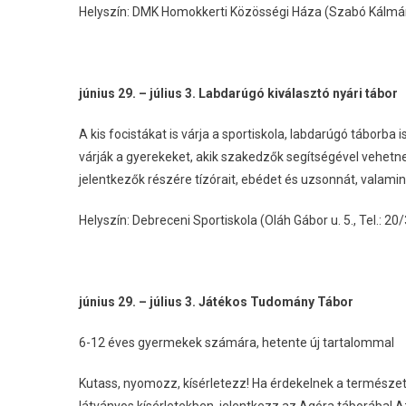
Helyszín: DMK Homokkerti Közösségi Háza (Szabó Kálmán u
június 29. – július 3. Labdarúgó kiválasztó nyári tábor
A kis focistákat is várja a sportiskola, labdarúgó táborba
várják a gyerekeket, akik szakedzők segítségével vehetn
jelentkezők részére tízórait, ebédet és uzsonnát, valamint
Helyszín: Debreceni Sportiskola (Oláh Gábor u. 5., Tel.: 2
június 29. – július 3. Játékos Tudomány Tábor
6-12 éves gyermekek számára, hetente új tartalommal
Kutass, nyomozz, kísérletezz! Ha érdekelnek a természet 