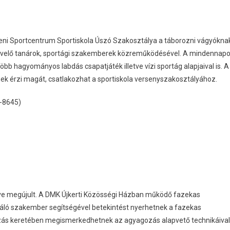
eceni Sportcentrum Sportiskola Úszó Szakosztálya a táborozni vágyókna
stnevelő tanárok, sportági szakemberek közreműködésével. A mindennap
b hagyományos labdás csapatjáték illetve vízi sportág alapjaival is. A
nek érzi magát, csatlakozhat a sportiskola versenyszakosztályához.
5-8645)
ve megújult. A DMK Újkerti Közösségi Házban működő fazekas
áló szakember segítségével betekintést nyerhetnek a fazekas
kozás keretében megismerkedhetnek az agyagozás alapvető technikáival