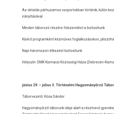
Az oktatás párhuzamos csoportokban történik, külön ke
irányításával.
Minden táborozó részére felszerelést is biztosítunk.
Kísérő programként kézműves foglalkozásokon, játszóhá
Napi háromszori étkezést biztosítunk
Helyszín: DMK Kismacsi Közösségi Háza (Debrecen-Kismac
június 29. – július 3. Történelmi Hagyományőrző Tábor
Táborvezető: Kósa Sándor
Hagyományőrző táborunk ideje alatt a résztvevő gyerekek