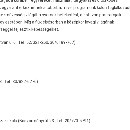
ják a korabeli fegyvereket, használati tárgyakat és öltözködési
yok egyaránt érkezhetnek a táborba, mivel programunk külön foglalkozás
kézművesség világába nyernek betekintést, de ott van programjaik
lgy esetében. Míg a fiúk elsősorban a középkor lovagi világának
éggel fejlesztik képességeiket.
án u. 6., Tel.: 52/321-260, 30/6189-767)
., Tel.: 30/822-6276)
zakiskola (Böszörményi út 23., Tel.: 20/770-5791)