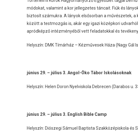
Történelmi Korok Hagyományőrző Egyesület tagjai bemutat
módokat, valamint a kor jellegzetes táncait. Fiúk és lán
biztosít számukra. A lányok elsősorban a művészetek, a 
között a testmozgás is, akár egy igazi középkori udvarhö
apródképző intézményéből vett feladatokkal és tevékenys
Helyszín: DMK Tímárház – Kézművesek Háza (Nagy Gál Istv
június 29. – július 3. Angol-Öko Tábor Iskolásoknak
Helyszín: Helen Doron Nyelviskola Debrecen (Darabos u. 33
június 29. – július 3. English Bible Camp
Helyszín: Diószegi Sámuel Baptista Szakközépiskola és S