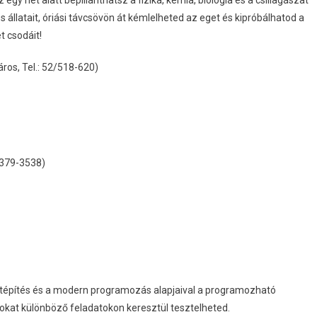
egy hét alatt bepillanthatsz a fizika, kémia, biológia és a csillagászat
állatait, óriási távcsövön át kémlelheted az eget és kipróbálhatod a
t csodáit!
os, Tel.: 52/518-620)
0/379-3538)
tépítés és a modern programozás alapjaival a programozható
tokat különböző feladatokon keresztül tesztelheted.