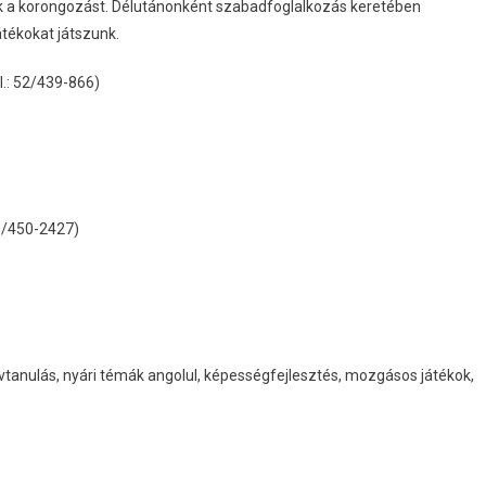
ák a korongozást. Délutánonként szabadfoglalkozás keretében
tékokat játszunk.
l.: 52/439-866)
0/450-2427)
lvtanulás, nyári témák angolul, képességfejlesztés, mozgásos játékok,