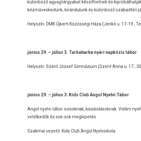
különböző agyagtárgyakat készíthetnek és kipróbálhatj
kézműveskedünk, kirándulunk és különböző szabadtéri já
Helyszín: DMK Újkerti Közösségi Háza (Jerikó u. 17-19., Te
június 29. – július 3. Tarkabarka nyári napközis tábor
Helyszín: Szent József Gimnázium (Szent Anna u. 17., 3
június 29. – július 3. Kids Club Angol Nyelvi Tábor
Angol nyelvi tábor ovisoknak, kisiskolásoknak. Vidám nye
vetélkedők és sok-sok meglepetés.
Szakmai vezető: Kids Club Angol Nyelviskola