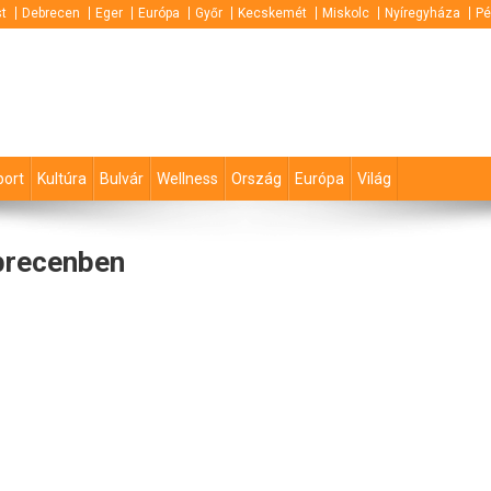
t
Debrecen
Eger
Európa
Győr
Kecskemét
Miskolc
Nyíregyháza
Pé
port
Kultúra
Bulvár
Wellness
Ország
Európa
Világ
brecenben