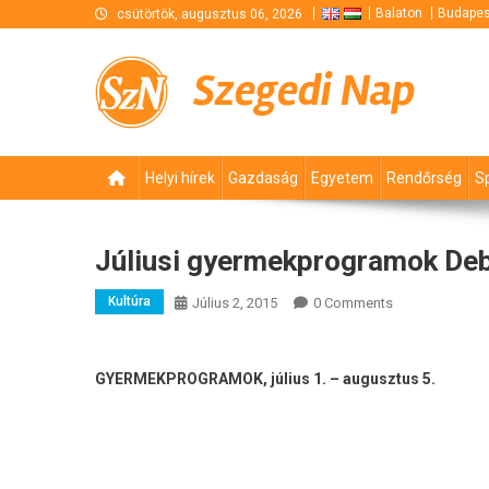
Skip
Balaton
Budapes
csütörtök, augusztus 06, 2026
to
content
Szegedi Nap
Helyi hírek
Gazdaság
Egyetem
Rendőrség
S
Júliusi gyermekprogramok De
Kultúra
Július 2, 2015
0 Comments
GYERMEKPROGRAMOK,
július 1. – augusztus 5.