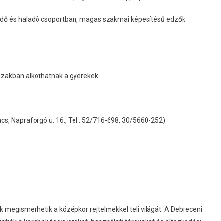
zdő és haladó csoportban, magas szakmai képesítésű edzők
zakban alkothatnak a gyerekek.
s, Napraforgó u. 16., Tel.: 52/716-698, 30/5660-252)
 megismerhetik a középkor rejtelmekkel teli világát. A Debreceni