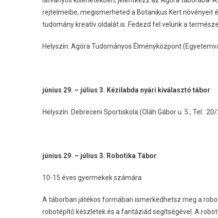
látványos kísérletekben, jelentkezz az Agóra táborába! Az 
rejtelmeibe, megismerheted a Botanikus Kert növényeit és 
tudomány kreatív oldalát is. Fedezd fel velünk a természe
Helyszín: Agóra Tudományos Élményközpont (Egyetemvár
június 29. – július 3. Kézilabda nyári kiválasztó tábor
Helyszín: Debreceni Sportiskola (Oláh Gábor u. 5., Tel.: 2
június 29. – július 3. Robotika Tábor
10-15 éves gyermekek számára
A táborban játékos formában ismerkedhetsz meg a robo
robotépítő készletek és a fantáziád segítségével. A robo