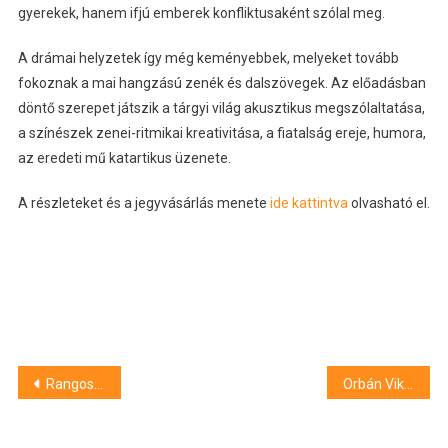
gyerekek, hanem ifjú emberek konfliktusaként szólal meg.
A drámai helyzetek így még keményebbek, melyeket tovább
fokoznak a mai hangzású zenék és dalszövegek. Az előadásban
döntő szerepet játszik a tárgyi világ akusztikus megszólaltatása,
a színészek zenei-ritmikai kreativitása, a fiatalság ereje, humora,
az eredeti mű katartikus üzenete.
A részleteket és a jegyvásárlás menete
ide kattintva
olvasható el.
Bejegyzés
Rangos amerikai szaklap vezetését nyerte el dr. Kemény Lajos professzor – a Mayo Klnika után az SZTE bőrklinikáján készül a lap
Orbán Viktor győzelmet hirdetett, de a “brüsszeliták” ezt máshogy látják
navigáció