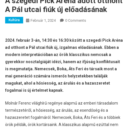
A szegedi Pick Aréna adott otthont
A Pál utcai fiúk új előadásának
Kultúra
Február 1, 2024
0 Comments
2024. február 3-án, 14:30 és 16:30 között a szegedi Pick Aréna
ad otthont
a Pál utcai fiúk új, izgalmas előadásának. Ebben a
modern interpretációban az örök klasszikus nemcsak a
gyerekkor nosztalgiáját idézi, hanem az ifjúság konfliktusait
is megmutatja. Nemecsek, Boka, Áts Feri és társaik most a
mai generáció számára ismerős helyzetekben találják
magukat, ahol a hősiesség, az árulás és a hazaszeretet
fogalmai is új értelmet kapnak.
Molnár Ferenc világhírű regénye alapmű az emberi társadalom
természetéről, a hősiesség, az árulás, az esendőség és a
hazaszeretet fogalmáról. Nemecsek, Boka, Áts Feri és a többiek
örök példák, örök kortársaink. A klasszikus alapmű ezúttal nem