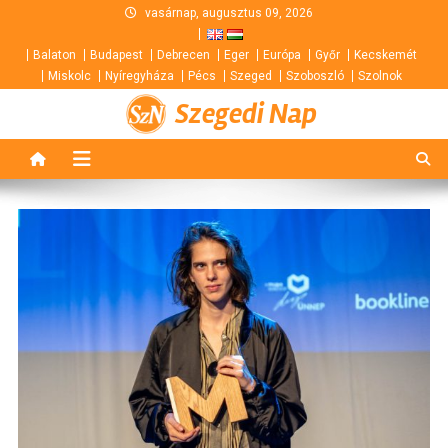
Skip
vasárnap, augusztus 09, 2026
to
Balaton
Budapest
Debrecen
Eger
Európa
Győr
Kecskemét
content
Miskolc
Nyíregyháza
Pécs
Szeged
Szoboszló
Szolnok
Szegedi Nap