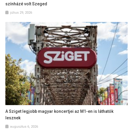
színházé volt Szeged
július 29, 2026
A Sziget legjobb magyar koncertjei az M1-en is láthatók
lesznek
augusztus 6, 2026