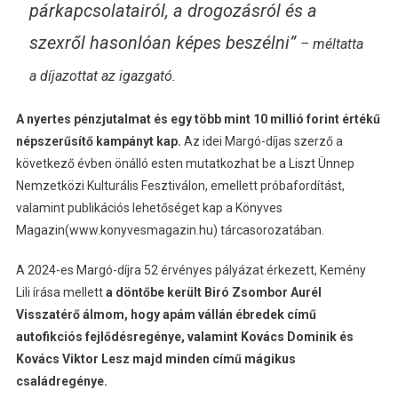
párkapcsolatairól, a drogozásról és a
szexről hasonlóan képes beszélni”
– méltatta
a díjazottat az igazgató.
A nyertes pénzjutalmat és egy több mint 10 millió forint értékű
népszerűsítő kampányt kap.
Az idei Margó-díjas szerző a
következő évben önálló esten mutatkozhat be a Liszt Ünnep
Nemzetközi Kulturális Fesztiválon, emellett próbafordítást,
valamint publikációs lehetőséget kap a Könyves
Magazin(www.konyvesmagazin.hu) tárcasorozatában.
A 2024-es Margó-díjra 52 érvényes pályázat érkezett, Kemény
Lili írása mellett
a döntőbe került Biró Zsombor Aurél
Visszatérő álmom, hogy apám vállán ébredek című
autofikciós fejlődésregénye, valamint Kovács Dominik és
Kovács Viktor Lesz majd minden című mágikus
családregénye.