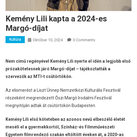
Kemény Lili kapta a 2024-es
Margó-díjat
Kultúra
Október 10, 2024
0 Comments
Nem című regényével Kemény Lili nyerte el idén a legjobb első
prózakötetesnek járó Margó-díjat – tájékoztatták a
szervezők az MTI-t csütörtökön.
Az elismerést a Liszt Ünnep Nemzetközi Kulturális Fesztivál
részeként megrendezett Őszi Margó Irodalmi Fesztivál
megnyitóján adtak át csütörtökön Budapesten.
Kemény Lili első kötetében az azonos nevű elbeszélő életét
meséli el a gyermekkortól, Színház-és Filmművészeti
Egyetem filmrendező szakán eltöltött éveken át, a 2020-as