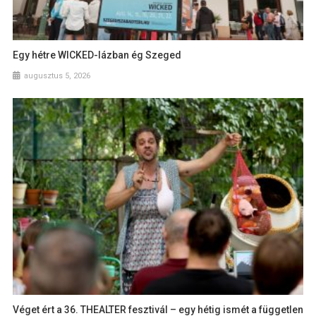
Egy hétre WICKED-lázban ég Szeged
augusztus 5, 2026
Véget ért a 36. THEALTER fesztivál – egy hétig ismét a független