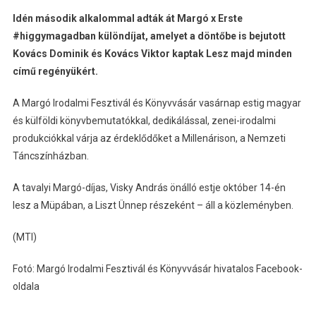
Idén második alkalommal adták át Margó x Erste
#higgymagadban különdíjat, amelyet a döntőbe is bejutott
Kovács Dominik és Kovács Viktor kaptak Lesz majd minden
című regényükért.
A Margó Irodalmi Fesztivál és Könyvvásár vasárnap estig magyar
és külföldi könyvbemutatókkal, dedikálással, zenei-irodalmi
produkciókkal várja az érdeklődőket a Millenárison, a Nemzeti
Táncszínházban.
A tavalyi Margó-díjas, Visky András önálló estje október 14-én
lesz a Müpában, a Liszt Ünnep részeként – áll a közleményben.
(MTI)
Fotó: Margó Irodalmi Fesztivál és Könyvvásár hivatalos Facebook-
oldala