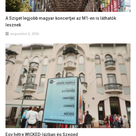
A Sziget legjobb magyar koncertjei az M1-en is láthatók
lesznek
augusztus 6, 2026
Egy hétre WICKED-lázban ég Szeged