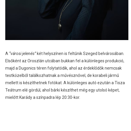
A
“városi jelenés”
két helyszínen is feltűnik Szeged belvárosában.
Elsőként az Oroszlán utcában bukkan fel a különleges produkció,
majd a Dugonics téren folytatódik, ahol az érdeklődők nemcsak
testközelből találkozhatnak a művésznővel, de korabeli jármű
mellett is készíthetnek fotókat. A különleges autó ezután a Tisza
Teátrum elé gördül, ahol bárki készíthet még egy utolsó képet,
mielőtt Karády a színpadra lép 20:30-kor.