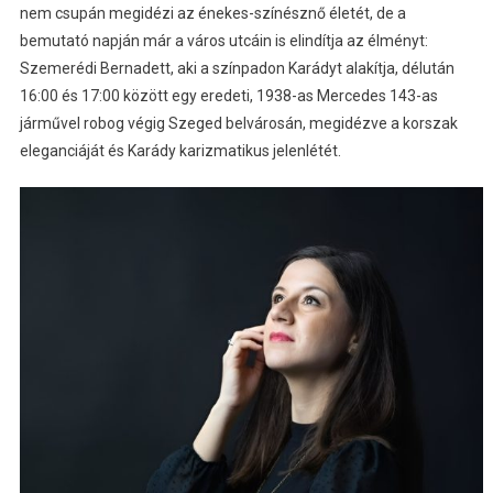
nem csupán megidézi az énekes-színésznő életét, de a
bemutató napján már a város utcáin is elindítja az élményt:
Szemerédi Bernadett, aki a színpadon Karádyt alakítja, délután
16:00 és 17:00 között egy eredeti, 1938-as Mercedes 143-as
járművel robog végig Szeged belvárosán, megidézve a korszak
eleganciáját és Karády karizmatikus jelenlétét.