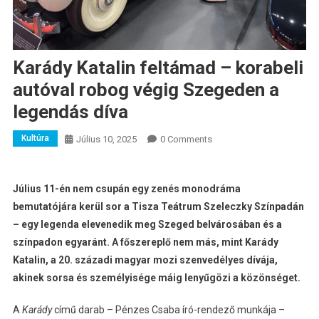
Karády Katalin feltámad – korabeli
autóval robog végig Szegeden a
legendás díva
Kultúra
Július 10, 2025
0 Comments
Július 11-én nem csupán egy zenés monodráma
bemutatójára kerül sor a Tisza Teátrum Szeleczky Színpadán
– egy legenda elevenedik meg Szeged belvárosában és a
színpadon egyaránt. A főszereplő nem más, mint Karády
Katalin, a 20. századi magyar mozi szenvedélyes dívája,
akinek sorsa és személyisége máig lenyűgözi a közönséget.
A
Karády
című darab – Pénzes Csaba író-rendező munkája –