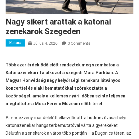
Nagy sikert arattak a katonai
zenekarok Szegeden
Kultúra
Július 4, 2026
0 Comments
Több ezer érdeklődő előtt rendezték meg szombaton a
Katonazenekari Találkozót a szegedi Móra Parkban. A
Magyar Honvédség négy helyőrségi zenekara látványos
koncerttel és alaki bemutatókkal szórakoztatta a
közönséget, amely a kellemes nyári időben szinte teljesen
megtöltötte a Móra Ferenc Múzeum előtti teret.
A rendezvény már délelőtt elkezdődött: a hódmezővásárhelyi
katonazenekar hangszerbemutatóval várta a gyerekeket.
Délután a zenekarok a város több pontján – a Dugonics téren, az