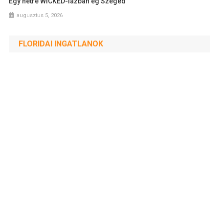
Egy hétre WICKED-lázban ég Szeged
augusztus 5, 2026
FLORIDAI INGATLANOK