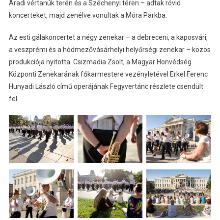
Aradi vértanúk terén és a Széchenyi téren – adtak rövid
koncerteket, majd zenélve vonultak a Móra Parkba.
Az esti gálakoncertet a négy zenekar – a debreceni, a kaposvári,
a veszprémi és a hódmezővásárhelyi helyőrségi zenekar – közös
produkciója nyitotta. Csizmadia Zsolt, a Magyar Honvédség
Központi Zenekarának főkarmestere vezényletével Erkel Ferenc
Hunyadi László című operájának Fegyvertánc részlete csendült
fel.