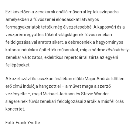
Ezt követően a zenekarok önálló műsorral léptek színpadra,
amelyekben a fúvószenei előadásokat látványos
formagyakorlatok tették még élvezetesebbé. A kaposvári és a
veszprémi együttes főként világslágerek fúvószenekari
feldolgozásaival aratott sikert, a debreceniek a hagyományos
katonai indulókra építették műsorukat, míg a hódmezővásárhelyi
zenekar változatos, eklektikus repertoárral zárta az egyéni
fellépéseket.
A közel százfős összkari fináléban előbb Major András Időtlen
erő című indulója hangzott el – a művet maga a szerző
vezényelte –, majd Michael Jackson és Stevie Wonder
slágereinek fúvószenekari feldolgozásai zárták a másfél órás
koncertet.
Fotó: Frank Yvette