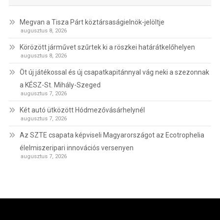
Megvan a Tisza Párt köztársaságielnök-jelöltje
augusztus 8, 2026
Körözött járművet szűrtek ki a röszkei határátkelőhelyen
augusztus 8, 2026
Öt új játékossal és új csapatkapitánnyal vág neki a szezonnak
a KÉSZ-St. Mihály-Szeged
augusztus 7, 2026
Két autó ütközött Hódmezővásárhelynél
augusztus 7, 2026
Az SZTE csapata képviseli Magyarországot az Ecotrophelia
élelmiszeripari innovációs versenyen
augusztus 7, 2026