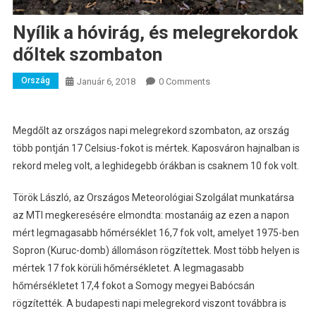
Nyílik a hóvirág, és melegrekordok
dőltek szombaton
Ország
Január 6, 2018
0 Comments
Megdőlt az országos napi melegrekord szombaton, az ország
több pontján 17 Celsius-fokot is mértek. Kaposváron hajnalban is
rekord meleg volt, a leghidegebb órákban is csaknem 10 fok volt.
Török László, az Országos Meteorológiai Szolgálat munkatársa
az MTI megkeresésére elmondta: mostanáig az ezen a napon
mért legmagasabb hőmérséklet 16,7 fok volt, amelyet 1975-ben
Sopron (Kuruc-domb) állomáson rögzítettek. Most több helyen is
mértek 17 fok körüli hőmérsékletet. A legmagasabb
hőmérsékletet 17,4 fokot a Somogy megyei Babócsán
rögzítették. A budapesti napi melegrekord viszont továbbra is