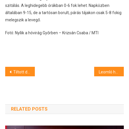
szitálás. A leghidegebb órákban 0-6 fok lehet. Napközben
általában 9-15, de a tartósan borult, párás tájakon csak 5-8 fokig
melegszik a levegő.
Fotó: Nyílik a hóvirág Győrben – Krizsán Csaba / MTI
Bejegyzés
Tiltott dolgokat égettek Hajdúszoboszlón
Leomló homokfal okozott tragédiát Bagamérban – másodfokon az ügy
navigáció
RELATED POSTS