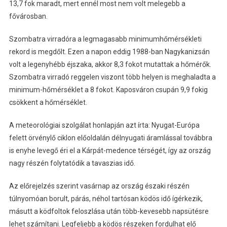
13,7 fok maradt, mert ennél most nem volt melegebb a
fővárosban.
Szombatra virradóra a legmagasabb minimumhőmérsékleti
rekord is megdőlt. Ezen a napon eddig 1988-ban Nagykanizsán
volt a legenyhébb éjszaka, akkor 8,3 fokot mutattak a hőmérők.
Szombatra virradó reggelen viszont több helyen is meghaladta a
minimum-hőmérséklet a 8 fokot. Kaposváron csupán 9,9 fokig
csökkent a hőmérséklet.
A meteorológiai szolgálat honlapján azt írta: Nyugat-Európa
felett örvénylő ciklon előoldalán délnyugati áramlással továbbra
is enyhe levegő éri el a Kárpát-medence térségét, így az ország
nagy részén folytatódik a tavaszias idő.
Az előrejelzés szerint vasárnap az ország északi részén
túlnyomóan borult, párás, néhol tartósan ködös idő ígérkezik,
másutt a ködfoltok feloszlása után több-kevesebb napsütésre
lehet számítani. Legfeljebb a ködös részeken fordulhat elő