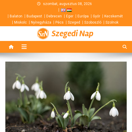
Skip
szombat, augusztus 08, 2026
to
Balaton
Budapest
Debrecen
Eger
Európa
Győr
Kecskemét
content
Miskolc
Nyíregyháza
Pécs
Szeged
Szoboszló
Szolnok
Szegedi Nap