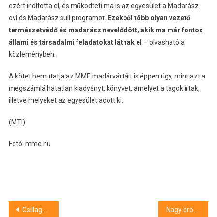
ezért indította el, és működteti ma is az egyesület a Madarász
ovi és Madarász suli programot.
Ezekből több olyan vezető
természetvédő és madarász nevelődött, akik ma már fontos
állami és társadalmi feladatokat látnak el
– olvasható a
közleményben.
A kötet bemutatja az MME madárvártáit is éppen úgy, mint azt a
megszámlálhatatlan kiadványt, könyvet, amelyet a tagok írtak,
illetve melyeket az egyesület adott ki.
(MTI)
Fotó: mme.hu
Bejegyzés
Csillag Zsolt kancellár: nagyon eredményes 2023-as évet zárt a Pannon Egyetem
Nagy örömet szerzett a DV Parking egy debreceni autósnak