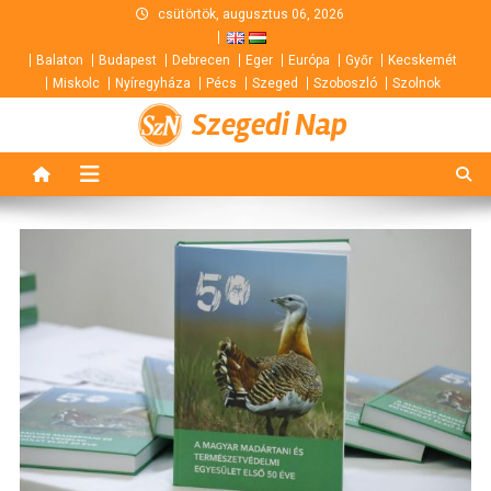
Skip
csütörtök, augusztus 06, 2026
to
Balaton
Budapest
Debrecen
Eger
Európa
Győr
Kecskemét
content
Miskolc
Nyíregyháza
Pécs
Szeged
Szoboszló
Szolnok
Szegedi Nap