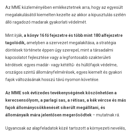
Az MME közleményében emlékeztetnek arra, hogy az egyesült
megalakulásától kiemelten kezelte az akkor a kipusztulás szélén
álló ragadozó madarak gyakorlati védelmét.
Mint írják,
a könyv 16 fő fejezetre és több mint 180 alfejezetre
tagolódik,
amelyben a szervezet megalakítása, a stratégia
döntések története éppen úgy szerepel, mint a társadalmi
kapcsolatot fejlesztése vagy a legfontosabb szakterületi
kérdések: egyes madár- vagy kétéltű- és hüllőfajok védelme,
országos szintű állományfelmérések, egyes kiemelt és gyakori
fajok változásának hosszú távú nyomon követése.
Az MME sok évtizedes tevékenységének köszönhetően a
kerecsensólyom, a parlagi sas, a rétisas, a kék vércse és más
fajok állománycsökkenését sikerült megállítani, és
állományaik mára jelentősen megerősödtek
– mutatnak rá.
Ugyancsak az alapfeladatok közé tartozott a környezeti nevelés,