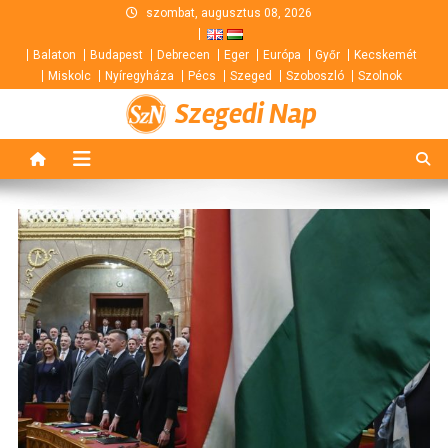
Skip
szombat, augusztus 08, 2026
to
Balaton
Budapest
Debrecen
Eger
Európa
Győr
Kecskemét
content
Miskolc
Nyíregyháza
Pécs
Szeged
Szoboszló
Szolnok
Szegedi Nap