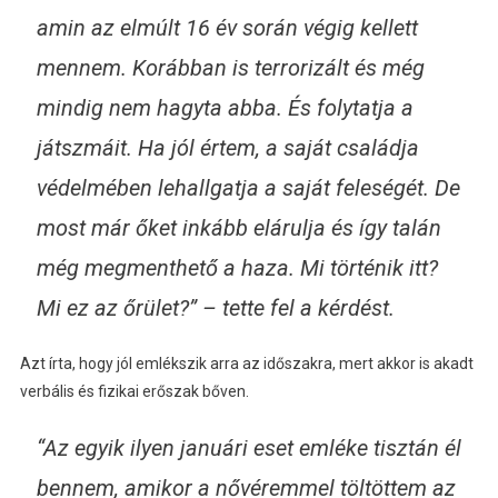
amin az elmúlt 16 év során végig kellett
mennem. Korábban is terrorizált és még
mindig nem hagyta abba. És folytatja a
játszmáit. Ha jól értem, a saját családja
védelmében lehallgatja a saját feleségét. De
most már őket inkább elárulja és így talán
még megmenthető a haza. Mi történik itt?
Mi ez az őrület?” – tette fel a kérdést.
Azt írta, hogy jól emlékszik arra az időszakra, mert akkor is akadt
verbális és fizikai erőszak bőven.
“Az egyik ilyen januári eset emléke tisztán él
bennem, amikor a nővéremmel töltöttem az