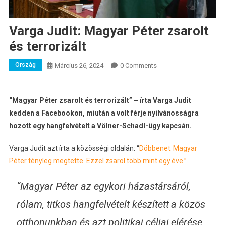
Varga Judit: Magyar Péter zsarolt
és terrorizált
Ország
Március 26, 2024
0 Comments
“Magyar Péter zsarolt és terrorizált” – írta Varga Judit
kedden a Facebookon, miután a volt férje nyilvánosságra
hozott egy hangfelvételt a Völner-Schadl-ügy kapcsán.
Varga Judit azt írta a közösségi oldalán: “
Döbbenet. Magyar
Péter tényleg megtette. Ezzel zsarol több mint egy éve.”
“Magyar Péter az egykori házastársáról,
rólam, titkos hangfelvételt készített a közös
otthonunkban és azt politikai céljai elérése