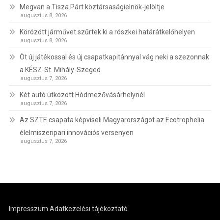
Megvan a Tisza Párt köztársaságielnök-jelöltje
augusztus 8, 2026
Körözött járművet szűrtek ki a röszkei határátkelőhelyen
augusztus 8, 2026
Öt új játékossal és új csapatkapitánnyal vág neki a szezonnak
a KÉSZ-St. Mihály-Szeged
augusztus 7, 2026
Két autó ütközött Hódmezővásárhelynél
augusztus 7, 2026
Az SZTE csapata képviseli Magyarországot az Ecotrophelia
élelmiszeripari innovációs versenyen
augusztus 7, 2026
Impresszum
Adatkezelési tájékoztató