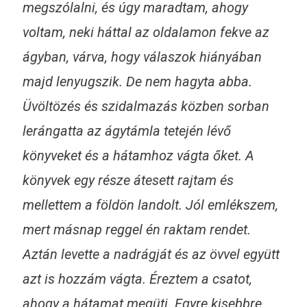
megszólalni, és úgy maradtam, ahogy
voltam, neki háttal az oldalamon fekve az
ágyban, várva, hogy válaszok hiányában
majd lenyugszik. De nem hagyta abba.
Üvöltözés és szidalmazás közben sorban
lerángatta az ágytámla tetején lévő
könyveket és a hátamhoz vágta őket. A
könyvek egy része átesett rajtam és
mellettem a földön landolt. Jól emlékszem,
mert másnap reggel én raktam rendet.
Aztán levette a nadrágját és az övvel együtt
azt is hozzám vágta. Éreztem a csatot,
ahogy a hátamat megüti. Egyre kisebbre