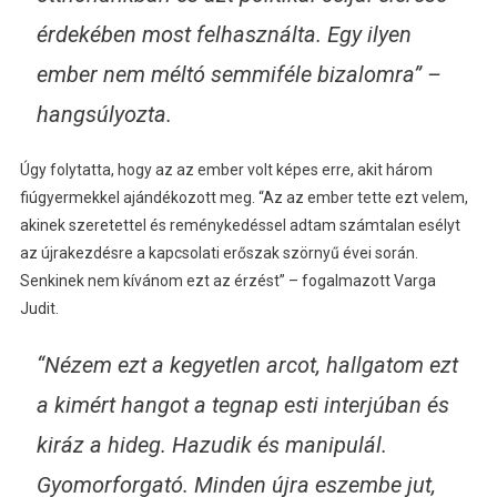
érdekében most felhasználta. Egy ilyen
ember nem méltó semmiféle bizalomra” –
hangsúlyozta.
Úgy folytatta, hogy az az ember volt képes erre, akit három
fiúgyermekkel ajándékozott meg. “Az az ember tette ezt velem,
akinek szeretettel és reménykedéssel adtam számtalan esélyt
az újrakezdésre a kapcsolati erőszak szörnyű évei során.
Senkinek nem kívánom ezt az érzést” – fogalmazott Varga
Judit.
“Nézem ezt a kegyetlen arcot, hallgatom ezt
a kimért hangot a tegnap esti interjúban és
kiráz a hideg. Hazudik és manipulál.
Gyomorforgató. Minden újra eszembe jut,