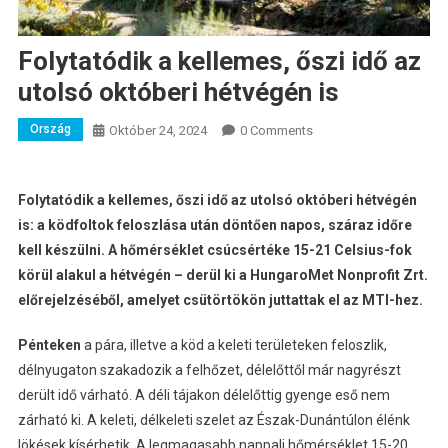
Folytatódik a kellemes, őszi idő az
utolsó októberi hétvégén is
Ország
Október 24, 2024
0 Comments
Folytatódik a kellemes, őszi idő az utolsó októberi hétvégén
is: a ködfoltok feloszlása után döntően napos, száraz időre
kell készülni. A hőmérséklet csúcsértéke 15-21 Celsius-fok
körül alakul a hétvégén – derül ki a HungaroMet Nonprofit Zrt.
előrejelzéséből, amelyet csütörtökön juttattak el az MTI-hez.
Pénteken
a pára, illetve a köd a keleti területeken feloszlik,
délnyugaton szakadozik a felhőzet, délelőttől már nagyrészt
derült idő várható. A déli tájakon délelőttig gyenge eső nem
zárható ki. A keleti, délkeleti szelet az Észak-Dunántúlon élénk
lökések kísérhetik. A legmagasabb nappali hőmérséklet 15-20