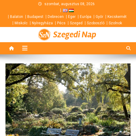
Skip
szombat, augusztus 08, 2026
to
Balaton
Budapest
Debrecen
Eger
Európa
Győr
Kecskemét
content
Miskolc
Nyíregyháza
Pécs
Szeged
Szoboszló
Szolnok
Szegedi Nap