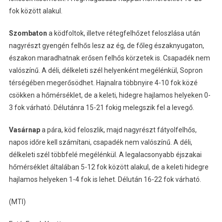
fok között alakul.
Szombaton
a ködfoltok, illetve rétegfelhőzet feloszlása után
nagyrészt gyengén felhős lesz az ég, de főleg északnyugaton,
északon maradhatnak erősen felhős körzetek is. Csapadék nem
valószínű. A déli, délkeleti szél helyenként megélénkül, Sopron
térségében megerősödhet. Hajnalra többnyire 4-10 fok közé
csökken a hőmérséklet, de a keleti, hidegre hajlamos helyeken 0-
3 fok várható. Délutánra 15-21 fokig melegszik fel a levegő.
Vasárnap
a pára, köd feloszlik, majd nagyrészt fátyolfelhős,
napos időre kell számítani, csapadék nem valószínű. A déli,
délkeleti szél többfelé megélénkül. A legalacsonyabb éjszakai
hőmérséklet általában 5-12 fok között alakul, de a keleti hidegre
hajlamos helyeken 1-4 fok is lehet. Délután 16-22 fok várható.
(MTI)