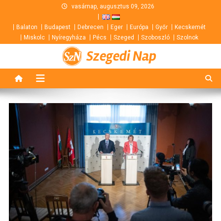
Skip
vasárnap, augusztus 09, 2026
to
Balaton
Budapest
Debrecen
Eger
Európa
Győr
Kecskemét
content
Miskolc
Nyíregyháza
Pécs
Szeged
Szoboszló
Szolnok
Szegedi Nap