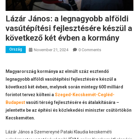
Lázár János: a legnagyobb alföldi
vasútépítési fejlesztésére készül a
következő két évben a kormány
Ország
November 21, 2024
0 Comments
Magyarország kormánya az elmúlt száz esztendő
legnagyobb alföldi vasútépítési fejlesztésére készül a
következő két évben, melynek során mintegy 600 milliárd
forintot tervez költeni a
Szeged-Kecskemét-Cegléd-
Budapest
vasúti térség fejlesztésére és átalakítására –
jelentette be az építési és közlekedési miniszter csütörtökön
Kecskeméten.
Lázár János a Szemereyné Pataki Klaudia kecskeméti