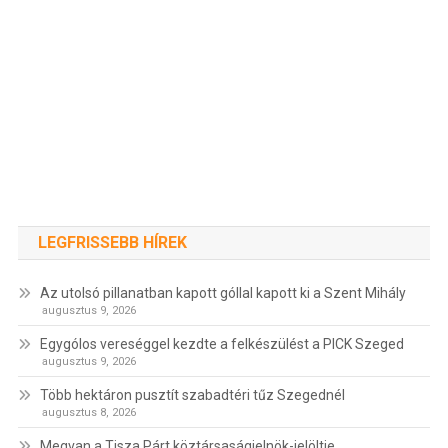
LEGFRISSEBB HÍREK
Az utolsó pillanatban kapott góllal kapott ki a Szent Mihály
augusztus 9, 2026
Egygólos vereséggel kezdte a felkészülést a PICK Szeged
augusztus 9, 2026
Több hektáron pusztít szabadtéri tűz Szegednél
augusztus 8, 2026
Megvan a Tisza Párt köztársaságielnök-jelöltje