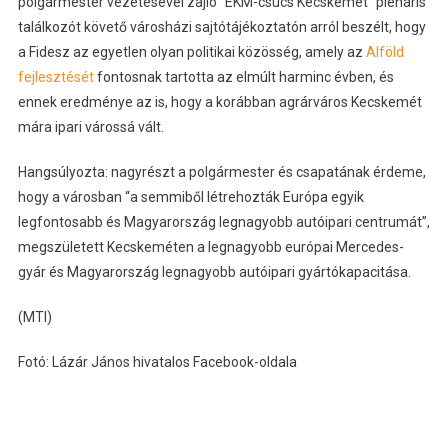
polgármester vezetésével zajló “ÉKM-csúcs Kecskemét” plenáris
találkozót követő városházi sajtótájékoztatón arról beszélt, hogy
a Fidesz az egyetlen olyan politikai közösség, amely az
Alföld
fejlesztését
fontosnak tartotta az elmúlt harminc évben, és
ennek eredménye az is, hogy a korábban agrárváros Kecskemét
mára ipari várossá vált.
Hangsúlyozta: nagyrészt a polgármester és csapatának érdeme,
hogy a városban “a semmiből létrehozták Európa egyik
legfontosabb és Magyarország legnagyobb autóipari centrumát”,
megszületett Kecskeméten a legnagyobb európai Mercedes-
gyár és Magyarország legnagyobb autóipari gyártókapacitása.
(MTI)
Fotó: Lázár János hivatalos Facebook-oldala