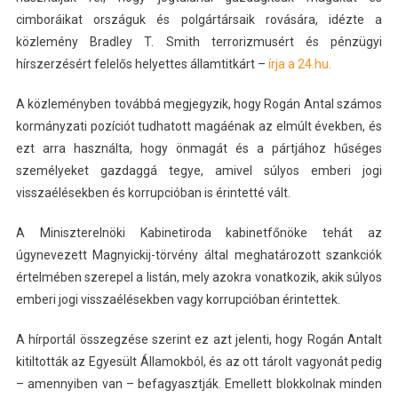
cimboráikat országuk és polgártársaik rovására, idézte a
közlemény Bradley T. Smith terrorizmusért és pénzügyi
hírszerzésért felelős helyettes államtitkárt –
írja a 24.hu.
A közleményben továbbá megjegyzik, hogy Rogán Antal számos
kormányzati pozíciót tudhatott magáénak az elmúlt években, és
ezt arra használta, hogy önmagát és a pártjához hűséges
személyeket gazdaggá tegye, amivel súlyos emberi jogi
visszaélésekben és korrupcióban is érintetté vált.
A Miniszterelnöki Kabinetiroda kabinetfőnöke tehát az
úgynevezett Magnyickij-törvény által meghatározott szankciók
értelmében szerepel a listán, mely azokra vonatkozik, akik súlyos
emberi jogi visszaélésekben vagy korrupcióban érintettek.
A hírportál összegzése szerint ez azt jelenti, hogy Rogán Antalt
kitiltották az Egyesült Államokból, és az ott tárolt vagyonát pedig
– amennyiben van – befagyasztják.
Emellett blokkolnak minden