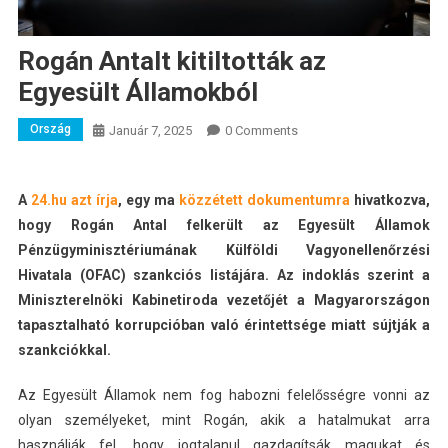
Rogán Antalt kitiltották az
Egyesült Államokból
Ország
Január 7, 2025
0 Comments
A
24.hu azt írja
, egy ma
közzétett dokumentumra
hivatkozva,
hogy Rogán Antal felkerült az Egyesült Államok
Pénzügyminisztériumának Külföldi Vagyonellenőrzési
Hivatala (OFAC) szankciós listájára. Az indoklás szerint a
Miniszterelnöki Kabinetiroda vezetőjét a Magyarországon
tapasztalható korrupcióban való érintettsége miatt sújtják a
szankciókkal.
Az Egyesült Államok nem fog habozni felelősségre vonni az
olyan személyeket, mint Rogán, akik a hatalmukat arra
használják fel, hogy jogtalanul gazdagítsák magukat és