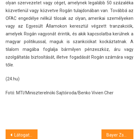
olyan szervezetet vagy céget, amelynek legalább 50 százaléka
közvetlenül vagy közvetve Rogán tulajdonában van. Továbbá az
OFAC engedélye nélkül tilosak az olyan, amerikai személyeken
vagy az Egyesült Államokon keresztül végzett tranzakciók,
amelyek Rogán vagyonát érintik, és akik kapcsolatba kerülnek a
magyar politikussal, maguk is szankciókat kockáztatnak. A
tilalom magába foglalja bármilyen pénzeszköz, áru vagy
szolgáltatás biztosítását, illetve fogadását Rogán számára vagy
tőle.
(24.hu)
Fotó: MTI/Miniszterelnöki Sajtóiroda/Benko Vivien Cher
Bejegyzés
Látogatási korlátozás lépett életbe a Bethesda Gyermekkórházban
Bayer Zsolt könnyesre röhögte magát Kósa Lajos elemzésén a “baloldal messiásairól”