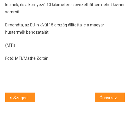
leölnek, és a környező 10 kilométeres övezetből sem lehet kivinni
semmit.
Elmondta, az EU-n kívül 15 ország állította le a magyar
hústermék behozatalát.
(MTI)
Fotó: MTI/Máthé Zoltán
Bejegyzés
Szegedi csapat a Demján Sándor Program szállítói között
Óriási razzia volt Szabolcsban, itt az eredménye
navigáció