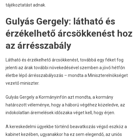
tájékoztatást adnak.
Gulyás Gergely: látható és
érzékelhető árcsökkenést hoz
az árrésszabály
Látható és érzékelhető árcsökkenést, továbbá egy féket fog
jelenti az árak további növekedésével szemben a jövő hétfőn
életbe lépő árrésszabályozás – mondta a Miniszterelnökséget
vezető miniszter.
Gulyás Gergely a Kormányinfón azt mondta, a kormány
határozott véleménye, hogy a háború végéhez közeledve, az
indokolatlan áremelések időszaka véget kell, hogy érjen.
A kereskedelmi ügyekbe történő beavatkozás végső eszköz a
kabinet kezében, ugyanakkor ha ez sem elegendő, az uniós