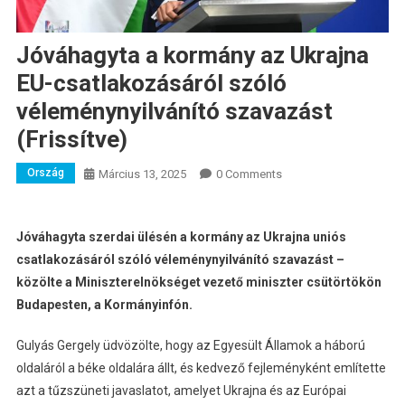
Jóváhagyta a kormány az Ukrajna
EU-csatlakozásáról szóló
véleménynyilvánító szavazást
(Frissítve)
Ország
Március 13, 2025
0 Comments
Jóváhagyta szerdai ülésén a kormány az Ukrajna uniós
csatlakozásáról szóló véleménynyilvánító szavazást –
közölte a Miniszterelnökséget vezető miniszter csütörtökön
Budapesten, a Kormányinfón.
Gulyás Gergely üdvözölte, hogy az Egyesült Államok a háború
oldaláról a béke oldalára állt, és kedvező fejleményként említette
azt a tűzszüneti javaslatot, amelyet Ukrajna és az Európai