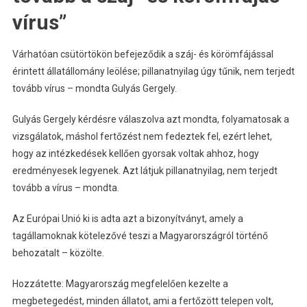
vírus”
Várhatóan csütörtökön befejeződik a száj- és körömfájással
érintett állatállomány leölése; pillanatnyilag úgy tűnik, nem terjedt
tovább vírus – mondta Gulyás Gergely.
Gulyás Gergely kérdésre válaszolva azt mondta, folyamatosak a
vizsgálatok, máshol fertőzést nem fedeztek fel, ezért lehet,
hogy az intézkedések kellően gyorsak voltak ahhoz, hogy
eredményesek legyenek. Azt látjuk pillanatnyilag, nem terjedt
tovább a vírus – mondta.
Az Európai Unió ki is adta azt a bizonyítványt, amely a
tagállamoknak kötelezővé teszi a Magyarországról történő
behozatalt – közölte.
Hozzátette: Magyarország megfelelően kezelte a
megbetegedést, minden állatot, ami a fertőzött telepen volt,