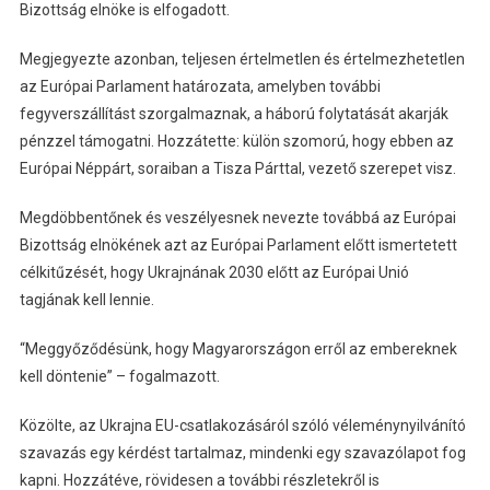
Bizottság elnöke is elfogadott.
Megjegyezte azonban, teljesen értelmetlen és értelmezhetetlen
az Európai Parlament határozata, amelyben további
fegyverszállítást szorgalmaznak, a háború folytatását akarják
pénzzel támogatni. Hozzátette: külön szomorú, hogy ebben az
Európai Néppárt, soraiban a Tisza Párttal, vezető szerepet visz.
Megdöbbentőnek és veszélyesnek nevezte továbbá az Európai
Bizottság elnökének azt az Európai Parlament előtt ismertetett
célkitűzését, hogy Ukrajnának 2030 előtt az Európai Unió
tagjának kell lennie.
“Meggyőződésünk, hogy Magyarországon erről az embereknek
kell döntenie” – fogalmazott.
Közölte, az Ukrajna EU-csatlakozásáról szóló véleménynyilvánító
szavazás egy kérdést tartalmaz, mindenki egy szavazólapot fog
kapni. Hozzátéve, rövidesen a további részletekről is