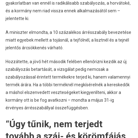
gyakorlatban van ennél is radikálisabb szabályozás, a horvátoké,
és a kormány nem riad vissza ennek alkalmazásától sem –
jelentette ki.
A miniszter elmondta, a 10 százalékos árrésszabály bevezetése
miatt egyebek mellett a tojásnál, a tejfölnél, a lisztnél és a tejnél
jelentős árcsökkenés várható.
Hozzátette, a jövő hét második felében ellenőrizni kezdik az új
szabályozás betartását, a vizsgálat pedig nemcsak a
szabályozással érintett termékekre terjed ki, hanem valamennyi
termék árára. Ha a többi terméknél megkísérelnék a kereskedők
a máshol elszenvedett veszteségeket kiegyenlíteni, akkor a
kormány ott is be fog avatkozni – mondta a május 31-ig
érvényes árrésszabállyal összefüggésben.
“Úgy tűnik, nem terjedt
tovább a száj- és körömfájás