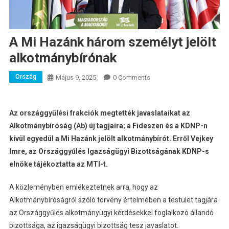
A Mi Hazánk három személyt jelölt
alkotmánybírónak
Ország
Május 9, 2025
0 Comments
Az országgyűlési frakciók megtették javaslataikat az
Alkotmánybíróság (Ab) új tagjaira; a Fideszen és a KDNP-n
kívül egyedül a Mi Hazánk jelölt alkotmánybírót. Erről Vejkey
Imre, az Országgyűlés Igazságügyi Bizottságának KDNP-s
elnöke tájékoztatta az MTI-t.
A közleményben emlékeztetnek arra, hogy az
Alkotmánybíróságról szóló törvény értelmében a testület tagjára
az Országgyűlés alkotmányügyi kérdésekkel foglalkozó állandó
bizottsága, az igazságügyi bizottság tesz javaslatot.