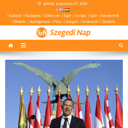
Skip
péntek, augusztus 07, 2026
to
Balaton
Budapest
Debrecen
Eger
Európa
Győr
Kecskemét
content
Miskolc
Nyíregyháza
Pécs
Szeged
Szoboszló
Szolnok
Szegedi Nap