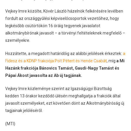
Vejkey Imre közölte, Kövér László házelnök felkérésére levélben
fordult az országgyűlési képviselőcsoportok vezetőihez, hogy
legkésőbb csütörtökön 16 óráig tegyenek javaslatot
alkotmánybírónak javasolt – a törvényi feltételeknek megfelelő –
személyekre.
Hozzátette, a megadott határidőig az alábbi jelölések érkeztek:
a
Fidesz és a KDNP frakciója Polt Pétert és Hende Csabát
, míg
a Mi
Hazánk frakciója Bánovics Tamást, Gaudi-Nagy Tamást és
Pápai Ákost javasolta az Ab új tagjának.
Vejkey Imre közleménye szerint az Igazságügyi Bizottság
kedden 13 órakor kezdődő ülésén meghallgatja a frakciók által
javasolt személyeket, ezt követően dönt az Alkotmánybíróság új
tagjainak jelöléséről.
(MTI)