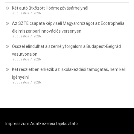
Két autó ütközött Hódmezővásárhelynél
augusztus 7, 2026
Az SZTE csapata képviseli Magyarországot az Ecotrophelia
élelmiszeripari innovációs versenyen
augusztus 7, 2026
Ősszel elindulhat a személyforgalom a Budapest-Belgrád
vasútvonalon
augusztus 7, 2026
Két részletben érkezik az iskolakezdési támogatás, nem kell
igényelni
augusztus 7, 2026
Impresszum
Adatkezelési tájékoztató