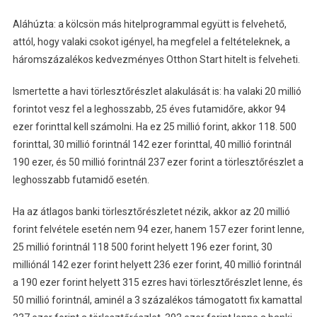
Aláhúzta: a kölcsön más hitelprogrammal együtt is felvehető,
attól, hogy valaki csokot igényel, ha megfelel a feltételeknek, a
háromszázalékos kedvezményes Otthon Start hitelt is felveheti.
Ismertette a havi törlesztőrészlet alakulását is: ha valaki 20 millió
forintot vesz fel a leghosszabb, 25 éves futamidőre, akkor 94
ezer forinttal kell számolni. Ha ez 25 millió forint, akkor 118. 500
forinttal, 30 millió forintnál 142 ezer forinttal, 40 millió forintnál
190 ezer, és 50 millió forintnál 237 ezer forint a törlesztőrészlet a
leghosszabb futamidő esetén.
Ha az átlagos banki törlesztőrészletet nézik, akkor az 20 millió
forint felvétele esetén nem 94 ezer, hanem 157 ezer forint lenne,
25 millió forintnál 118 500 forint helyett 196 ezer forint, 30
milliónál 142 ezer forint helyett 236 ezer forint, 40 millió forintnál
a 190 ezer forint helyett 315 ezres havi törlesztőrészlet lenne, és
50 millió forintnál, aminél a 3 százalékos támogatott fix kamattal