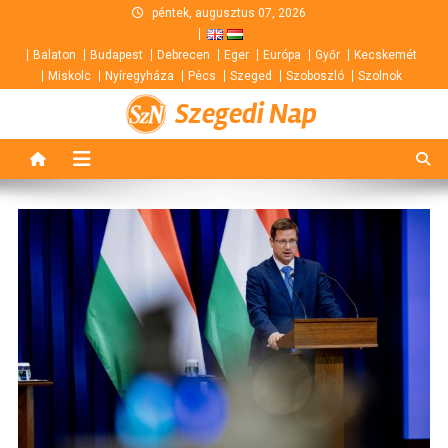
Skip
péntek, augusztus 07, 2026
to
Balaton
Budapest
Debrecen
Eger
Európa
Győr
Kecskemét
content
Miskolc
Nyíregyháza
Pécs
Szeged
Szoboszló
Szolnok
Szegedi Nap