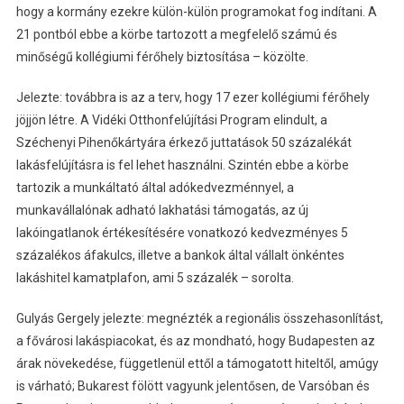
hogy a kormány ezekre külön-külön programokat fog indítani. A
21 pontból ebbe a körbe tartozott a megfelelő számú és
minőségű kollégiumi férőhely biztosítása – közölte.
Jelezte: továbbra is az a terv, hogy 17 ezer kollégiumi férőhely
jöjjön létre. A Vidéki Otthonfelújítási Program elindult, a
Széchenyi Pihenőkártyára érkező juttatások 50 százalékát
lakásfelújításra is fel lehet használni. Szintén ebbe a körbe
tartozik a munkáltató által adókedvezménnyel, a
munkavállalónak adható lakhatási támogatás, az új
lakóingatlanok értékesítésére vonatkozó kedvezményes 5
százalékos áfakulcs, illetve a bankok által vállalt önkéntes
lakáshitel kamatplafon, ami 5 százalék – sorolta.
Gulyás Gergely jelezte: megnézték a regionális összehasonlítást,
a fővárosi lakáspiacokat, és az mondható, hogy Budapesten az
árak növekedése, függetlenül ettől a támogatott hiteltől, amúgy
is várható; Bukarest fölött vagyunk jelentősen, de Varsóban és