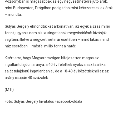
Pozsonyban is magasabbak az egy négyzetméterre jutó árak,
mint Budapesten, Prágában pedig több mint kétszeresek az árak
– mondta.
Gulyás Gergely elmondta: két árkorlát van, az egyik a száz millió
forint, ugyanis nem a luxusingatlanok megvásárlását kívánják
segíteni, illetve a négyzetméterár esetében – mind lakás, mind
ház esetében – másfél millió forint a határ.
Kitért arra, hogy Magyarországon kifejezetten magas az
ingatlantulajdon aránya: a 40 év felettiek nyolcvan százaléka
saját tulajdonú ingatlanban él, de a 18-40 év közöttieknél ez az
arány csupán 40 százalék.
(MTI)
Fotó: Gulyás Gergely hivatalos Facebook-oldala