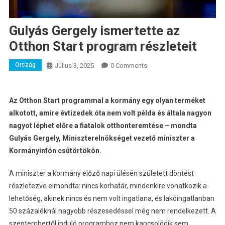
Gulyás Gergely ismertette az
Otthon Start program részleteit
Ország
Július 3, 2025
0 Comments
Az Otthon Start programmal a kormány egy olyan terméket
alkotott, amire évtizedek óta nem volt példa és általa nagyon
nagyot léphet előre a fiatalok otthonteremtése – mondta
Gulyás Gergely, Miniszterelnökséget vezető miniszter a
Kormányinfón csütörtökön.
A miniszter a kormány előző napi ülésén született döntést
részletezve elmondta: nincs korhatár, mindenkire vonatkozik a
lehetőség, akinek nincs és nem volt ingatlana, és lakóingatlanban
50 százaléknál nagyobb részesedéssel még nem rendelkezett. A
szeptembertől induló programhoz nem kapcsolódik sem