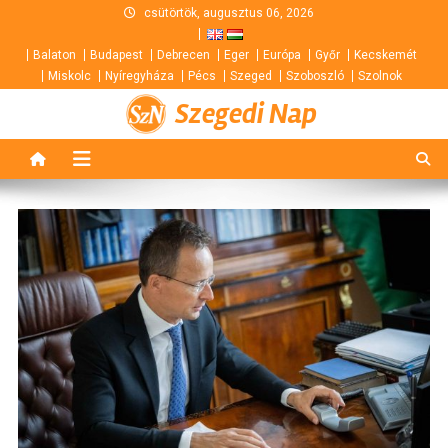
Skip
csütörtök, augusztus 06, 2026
to
Balaton
Budapest
Debrecen
Eger
Európa
Győr
Kecskemét
content
Miskolc
Nyíregyháza
Pécs
Szeged
Szoboszló
Szolnok
Szegedi Nap