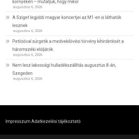
környékén – mutatjuk, hogy mikor
augusztus 6, 2026
A Sziget legjobb magyar koncertjei az M1-en is láthatók
lesznek
augusztus 6, 2026
Petícióval sürgetik a medvekilövési törvény kihirdetését a
háromszéki elöljárók
augusztus 6, 2026
Nem lesz lakossági hulladékszállítás augusztus 8-án,
Szegeden
augusztus 6, 2026
Impresszum
Adatkezelési tájékoztató