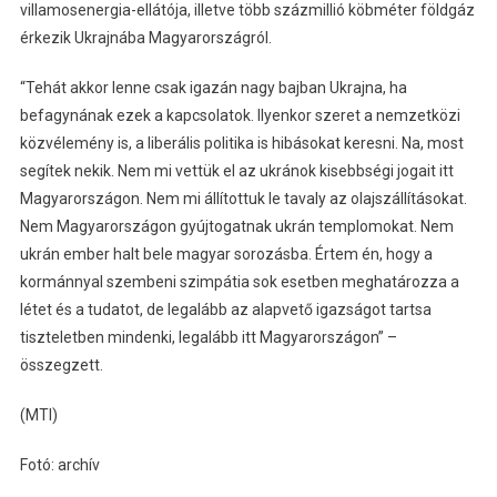
villamosenergia-ellátója, illetve több százmillió köbméter földgáz
érkezik Ukrajnába Magyarországról.
“Tehát akkor lenne csak igazán nagy bajban Ukrajna, ha
befagynának ezek a kapcsolatok. Ilyenkor szeret a nemzetközi
közvélemény is, a liberális politika is hibásokat keresni. Na, most
segítek nekik. Nem mi vettük el az ukránok kisebbségi jogait itt
Magyarországon. Nem mi állítottuk le tavaly az olajszállításokat.
Nem Magyarországon gyújtogatnak ukrán templomokat. Nem
ukrán ember halt bele magyar sorozásba. Értem én, hogy a
kormánnyal szembeni szimpátia sok esetben meghatározza a
létet és a tudatot, de legalább az alapvető igazságot tartsa
tiszteletben mindenki, legalább itt Magyarországon” –
összegzett.
(MTI)
Fotó: archív