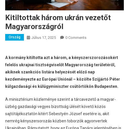
Kitiltottak három ukrán vezetőt
Magyarországról
Ország
Július 17, 2025
0 Comments
A kormány kitiltotta azt a három, a kényszerszorozásokért
felelős ukrajnai tisztségviselőt Magyarország területéről,
akiknek szankciós listára helyezését előző nap
kezdeményezte az Európai Uniónál – közölte Szijjártó Péter
külgazdasági és külügyminiszter csütörtökön Budapesten.
A minisztérium közleménye szerint a tárcavezető a magyar-
üzbég gazdasági vegyes bizottság ülését követő közös
sajtótájékoztatón kitért Sebestyén József esetére is, akit
nemrég kényszersorozás közben toborzók agyonvertek
Ukrajnában. Rámutatott, hogy az Európa Tanács jelentésében is