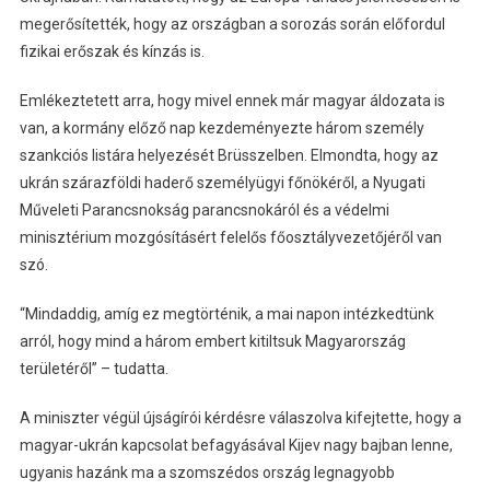
megerősítették, hogy az országban a sorozás során előfordul
fizikai erőszak és kínzás is.
Emlékeztetett arra, hogy mivel ennek már magyar áldozata is
van, a kormány előző nap kezdeményezte három személy
szankciós listára helyezését Brüsszelben. Elmondta, hogy az
ukrán szárazföldi haderő személyügyi főnökéről, a Nyugati
Műveleti Parancsnokság parancsnokáról és a védelmi
minisztérium mozgósításért felelős főosztályvezetőjéről van
szó.
“Mindaddig, amíg ez megtörténik, a mai napon intézkedtünk
arról, hogy mind a három embert kitiltsuk Magyarország
területéről” – tudatta.
A miniszter végül újságírói kérdésre válaszolva kifejtette, hogy a
magyar-ukrán kapcsolat befagyásával Kijev nagy bajban lenne,
ugyanis hazánk ma a szomszédos ország legnagyobb