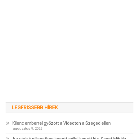
LEGFRISSEBB HÍREK
Kilenc emberrel győzött a Videoton a Szeged ellen
augusztus 9, 2026
Az utolsó pillanatban kapott góllal kapott ki a Szent Mihály