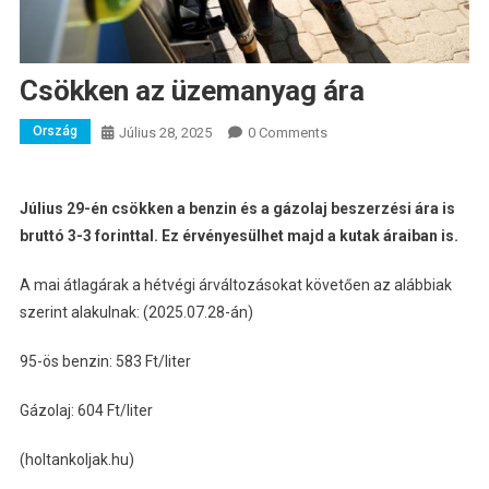
Csökken az üzemanyag ára
Ország
Július 28, 2025
0 Comments
Július 29-én csökken a benzin és a gázolaj beszerzési ára is
bruttó 3-3 forinttal. Ez érvényesülhet majd a kutak áraiban is.
A mai átlagárak a hétvégi árváltozásokat követően az alábbiak
szerint alakulnak: (2025.07.28-án)
95-ös benzin: 583 Ft/liter
Gázolaj: 604 Ft/liter
(holtankoljak.hu)