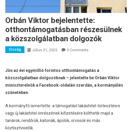
Orbán Viktor bejelentette:
otthontámogatásban részesülnek
a közszolgálatban dolgozók
Ország
Július 31, 2025
0 Comments
Jön az évi egymillió forintos otthontámogatás a
közszolgálatban dolgozóknak – jelentette be Orbán Viktor
miniszterelnök a Facebook-oldalán szerdán, a kormányülés
szünetében.
A kormányfő ismertette: a támogatást lakáshitel-törlesztésre
vagy új lakáshitel önrészének kifizetésére költhetik majd a
tanárok, rendőrök, katonák, ápolók, orvosok és más
köztisztviselők.