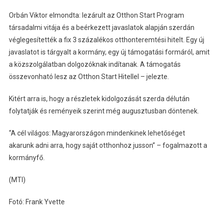
Orbán Viktor elmondta: lezárult az Otthon Start Program
társadalmi vitája és a beérkezett javaslatok alapján szerdán
véglegesítették a fix 3 százalékos otthonteremtési hitelt. Egy új
javaslatot is tárgyalt a kormány, egy új támogatási formáról, amit
a közszolgálatban dolgozóknak indítanak. A támogatás
összevonható lesz az Otthon Start Hitellel – jelezte.
Kitért arra is, hogy a részletek kidolgozását szerda délután
folytatják és reményeik szerint még augusztusban döntenek.
“A cél világos: Magyarországon mindenkinek lehetőséget
akarunk adni arra, hogy saját otthonhoz jusson” – fogalmazott a
kormányfő.
(MTI)
Fotó: Frank Yvette