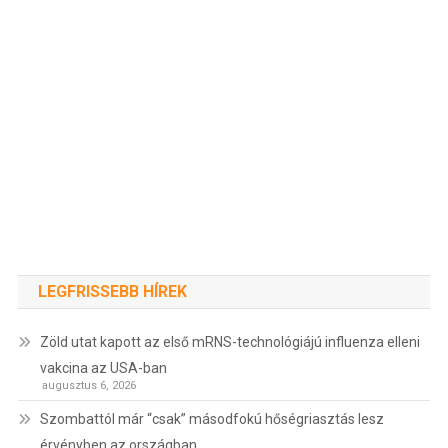
LEGFRISSEBB HÍREK
Zöld utat kapott az első mRNS-technológiájú influenza elleni
vakcina az USA-ban
augusztus 6, 2026
Szombattól már “csak” másodfokú hőségriasztás lesz
érvényben az országban