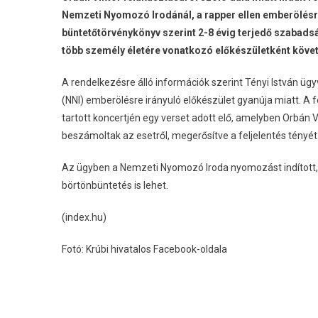
Nemzeti Nyomozó Irodánál, a rapper ellen emberölésre
büntetőtörvénykönyv szerint 2-8 évig terjedő szabad
több személy életére vonatkozó előkészületként követ
A rendelkezésre álló információk szerint Tényi István ügy
(NNI) emberölésre irányuló előkészület gyanúja miatt. A f
tartott koncertjén egy verset adott elő, amelyben Orbán 
beszámoltak az esetről, megerősítve a feljelentés tényét
Az ügyben a Nemzeti Nyomozó Iroda nyomozást indított, é
börtönbüntetés is lehet.
(index.hu)
Fotó: Krúbi hivatalos Facebook-oldala