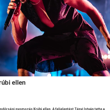
úbi ellen
ndőrségi nyomozás Krúbi ellen. A feljelentést Tényi István tette a