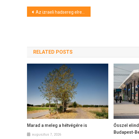
Bejegyzés
Az izraeli hadsereg elrendelte Gázaváros kiürítését
navigáció
RELATED POSTS
Marad a meleg a hétvégére is
Ősszel elin
Budapest-Be
augusztus 7, 2026