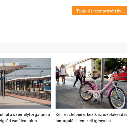
Tojás- és tésztavásárt indít a DK
dulhat a személyforgalom a
Két részletben érkezik az iskolakezdé
lgrád vasútvonalon
támogatás, nem kell igényelni