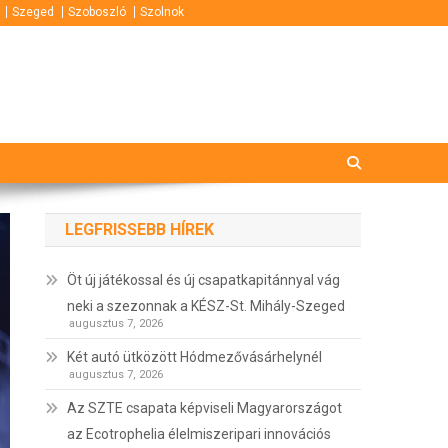
Szeged
Szoboszló
Szolnok
LEGFRISSEBB HÍREK
Öt új játékossal és új csapatkapitánnyal vág
neki a szezonnak a KÉSZ-St. Mihály-Szeged
augusztus 7, 2026
Két autó ütközött Hódmezővásárhelynél
augusztus 7, 2026
Az SZTE csapata képviseli Magyarországot
az Ecotrophelia élelmiszeripari innovációs