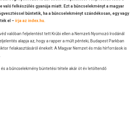
 való felkészülés gyanúja miatt. Ezt a bűncselekményt a magyar
ságvesztéssel büntetik, ha a bűncselekményt szándékosan, egy vagy
ték el –
írja az index.hu.
véd valóban feljelentést tett Krúbi ellen a Nemzeti Nyomozó Irodánál
eljelentés alapja az, hogy a rapper a múlt pénteki, Budapest Parkban
Viktor felakasztásáról énekelt. A Magyar Nemzet és más hírforrások is
.
s a bűncselekmény büntetési tétele akár öt év letöltendő