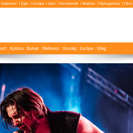
Debrecen
Eger
Európa
Győr
Kecskemét
Miskolc
Nyíregyháza
Pécs
port
Kultúra
Bulvár
Wellness
Ország
Európa
Világ