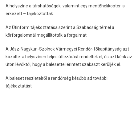
A helyszíne a társhatóságok, valamint egy mentőhelikopter is
érkezett – tájékoztattak.
Az Útinform tájékoztatása szerint a Szabadság térnél a
körforgalomnál megállították a forgalmat.
A Jász-Nagykun-Szolnok Vármegyei Rendőr-főkapitányság azt
közölte: a helyszínen teljes útlezárást rendeltek el, és azt kérik az
úton lévőktől, hogy a balesettel érintett szakaszt kerüljék el.
A baleset részleteiről a rendőrség később ad további
tájékoztatást.