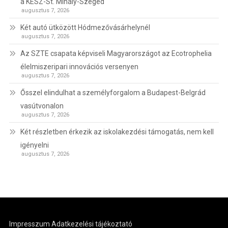
a KÉSZ-St. Mihály-Szeged
augusztus 7, 2026
Két autó ütközött Hódmezővásárhelynél
augusztus 7, 2026
Az SZTE csapata képviseli Magyarországot az Ecotrophelia
élelmiszeripari innovációs versenyen
augusztus 7, 2026
Ősszel elindulhat a személyforgalom a Budapest-Belgrád
vasútvonalon
augusztus 7, 2026
Két részletben érkezik az iskolakezdési támogatás, nem kell
igényelni
augusztus 7, 2026
Impresszum
Adatkezelési tájékoztató