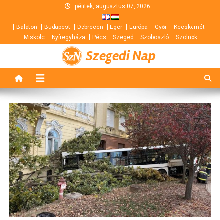
Skip
péntek, augusztus 07, 2026
to
Balaton
Budapest
Debrecen
Eger
Európa
Győr
Kecskemét
content
Miskolc
Nyíregyháza
Pécs
Szeged
Szoboszló
Szolnok
Szegedi Nap