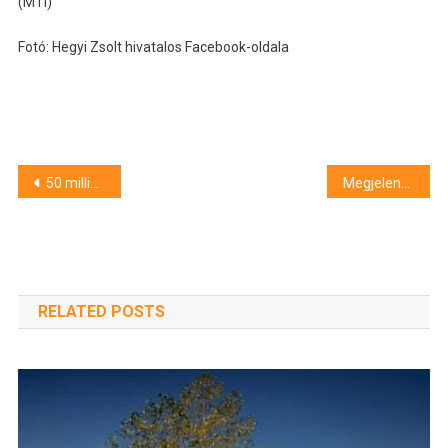
(MTI)
Fotó: Hegyi Zsolt hivatalos Facebook-oldala
Bejegyzés
50 millió forintból fejlesztik a szentesi kórház onkológiai osztályát
Megjelent a friss HVG
navigáció
RELATED POSTS