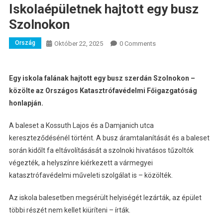
Iskolaépületnek hajtott egy busz
Szolnokon
Ország
Október 22, 2025
0 Comments
Egy iskola falának hajtott egy busz szerdán Szolnokon –
közölte az Országos Katasztrófavédelmi Főigazgatóság
honlapján.
A baleset a Kossuth Lajos és a Damjanich utca
kereszteződésénél történt. A busz áramtalanítását és a baleset
során kidőlt fa eltávolításását a szolnoki hivatásos tűzoltók
végezték, a helyszínre kiérkezett a vármegyei
katasztrófavédelmi műveleti szolgálat is – közölték.
Az iskola balesetben megsérült helyiségét lezárták, az épület
többi részét nem kellet kiüríteni – írták.