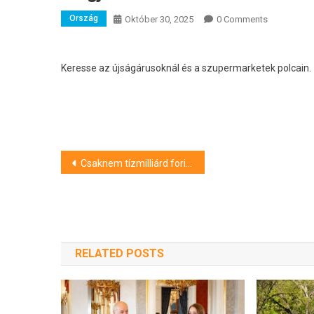
Ország
Október 30, 2025
0 Comments
Keresse az újságárusoknál és a szupermarketek polcain.
Bejegyzés
Csaknem tízmilliárd forint áfát csalt el egy szegedi vállalkozó
navigáció
RELATED POSTS