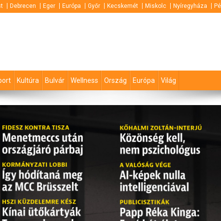
t
Debrecen
Eger
Európa
Győr
Kecskemét
Miskolc
Nyíregyháza
Pé
port
Kultúra
Bulvár
Wellness
Ország
Európa
Világ