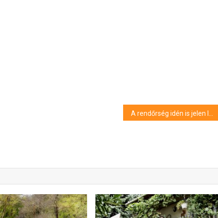
A rendőrség idén is jelen lesz a temetők környékén mindenszentek és halottak napján