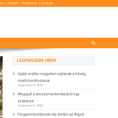
cs
Szeged
Szoboszló
Szolnok
LEGFRISSEBB HÍREK
Újabb erdélyi megyéket sújtanak a hőség
miatti korlátozások
augusztus 6, 2026
Megújult a dorozsmai kerékpárút egy
szakasza
augusztus 6, 2026
Forgalomkorlátozás lép életbe az Algyői