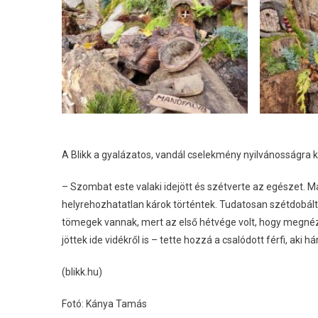
A Blikk a gyalázatos, vandál cselekmény nyilvánosságra k
– Szombat este valaki idejött és szétverte az egészet. M
helyrehozhatatlan károk történtek. Tudatosan szétdobált 
tömegek vannak, mert az első hétvége volt, hogy megnézh
jöttek ide vidékről is – tette hozzá a csalódott férfi, ak
(blikk.hu)
Fotó: Kánya Tamás