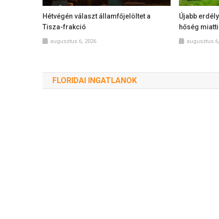
Hétvégén választ államfőjelöltet a
Újabb erdély
Tisza-frakció
hőség miatti
augusztus 6, 2026
augusztus 6
FLORIDAI INGATLANOK