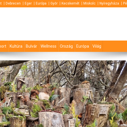
t
Debrecen
Eger
Európa
Győr
Kecskemét
Miskolc
Nyíregyháza
Pé
port
Kultúra
Bulvár
Wellness
Ország
Európa
Világ