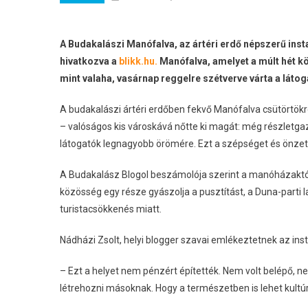
A Budakalászi Manófalva, az ártéri erdő népszerű insta
hivatkozva a
blikk.hu.
Manófalva, amelyet a múlt hét k
mint valaha, vasárnap reggelre szétverve várta a látog
A budakalászi ártéri erdőben fekvő Manófalva csütörtökr
– valóságos kis városkává nőtte ki magát: még részletgaz
látogatók legnagyobb örömére. Ezt a szépséget és önze
A Budakalász Blogol beszámolója szerint a manóházaktól 
közösség egy része gyászolja a pusztítást, a Duna-parti
turistacsökkenés miatt.
Nádházi Zsolt, helyi blogger szavai emlékeztetnek az insta
– Ezt a helyet nem pénzért építették. Nem volt belépő, n
létrehozni másoknak. Hogy a természetben is lehet kultú