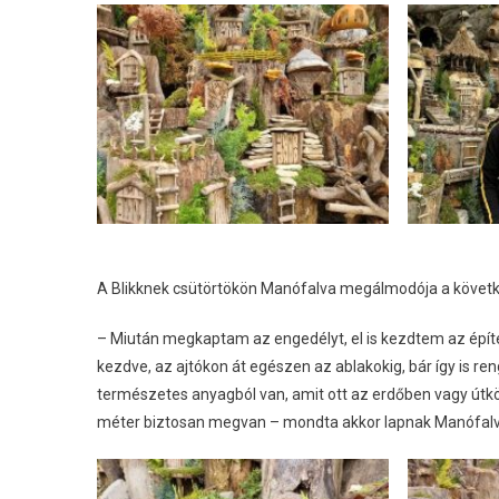
A Blikknek csütörtökön Manófalva megálmodója a követk
– Miután megkaptam az engedélyt, el is kezdtem az épí
kezdve, az ajtókon át egészen az ablakokig, bár így is re
természetes anyagból van, amit ott az erdőben vagy útk
méter biztosan megvan – mondta akkor lapnak Manófal