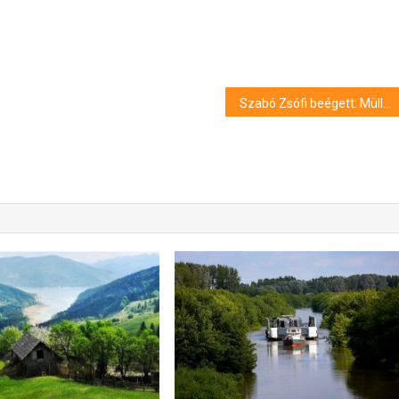
Szabó Zsófi beégett: Müller Pétert halott feleségéről kérdezte