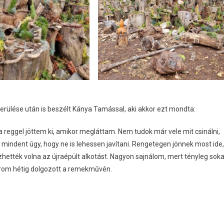
erülése után is beszélt Kánya Tamással, aki akkor ezt mondta:
a reggel jöttem ki, amikor megláttam. Nem tudok már vele mit csinálni,
mindent úgy, hogy ne is lehessen javítani. Rengetegen jönnek most ide,
ették volna az újraépült alkotást. Nagyon sajnálom, mert tényleg sok
i három hétig dolgozott a remekművén.