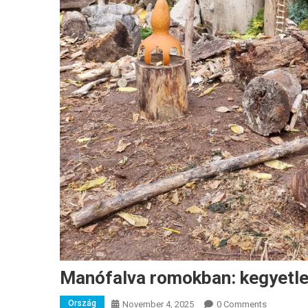
Manófalva romokban: kegyetle
Ország
November 4, 2025
0 Comments