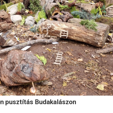
n pusztítás Budakalászon