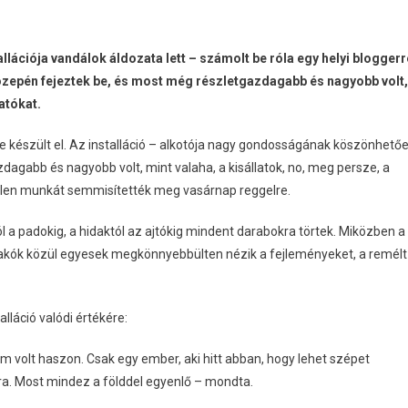
llációja vandálok áldozata lett – számolt be róla egy helyi bloggerr
özepén fejeztek be, és most még részletgazdagabb és nagyobb volt,
atókat.
e készült el. Az installáció – alkotója nagy gondosságának köszönhető
dagabb és nagyobb volt, mint valaha, a kisállatok, no, meg persze, a
tlen munkát semmisítették meg vasárnap reggelre.
a padokig, a hidaktól az ajtókig mindent darabokra törtek. Miközben a
 lakók közül egyesek megkönnyebbülten nézik a fejleményeket, a remélt
lláció valódi értékére:
em volt haszon. Csak egy ember, aki hitt abban, hogy lehet szépet
ra. Most mindez a földdel egyenlő – mondta.