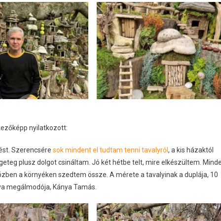
ezőképp nyilatkozott:
tést. Szerencsére
sok mindent el tudtam tenni tavalyról
, a kis házaktól
ngeteg plusz dolgot csináltam. Jó két hétbe telt, mire elkészültem. Mind
özben a környéken szedtem össze. A mérete a tavalyinak a duplája, 10
va megálmodója, Kánya Tamás.