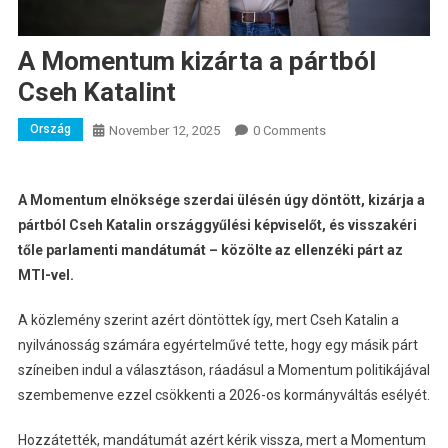
A Momentum kizárta a pártból
Cseh Katalint
Ország
November 12, 2025
0 Comments
A Momentum elnöksége szerdai ülésén úgy döntött, kizárja a
pártból Cseh Katalin országgyűlési képviselőt, és visszakéri
tőle parlamenti mandátumát – közölte az ellenzéki párt az
MTI-vel.
A közlemény szerint azért döntöttek így, mert Cseh Katalin a
nyilvánosság számára egyértelművé tette, hogy egy másik párt
színeiben indul a választáson, ráadásul a Momentum politikájával
szembemenve ezzel csökkenti a 2026-os kormányváltás esélyét.
Hozzátették, mandátumát azért kérik vissza, mert a Momentum