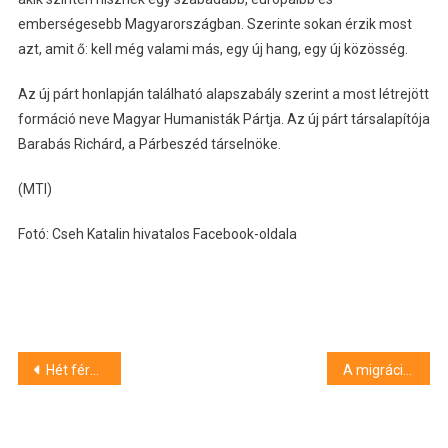
emberségesebb Magyarországban. Szerinte sokan érzik most
azt, amit ő: kell még valami más, egy új hang, egy új közösség.
Az új párt honlapján található alapszabály szerint a most létrejött
formáció neve Magyar Humanisták Pártja. Az új párt társalapítója
Barabás Richárd, a Párbeszéd társelnöke.
(MTI)
Fotó: Cseh Katalin hivatalos Facebook-oldala
Bejegyzés
Hét férfit ítéltek el emberrablás miatt Szegeden
A migrációs nyomás miatt négy EU-tagállam részesülhet először a szolidaritási alapból
navigáció