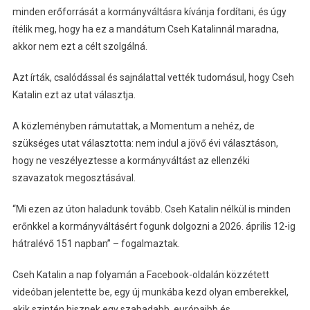
minden erőforrását a kormányváltásra kívánja fordítani, és úgy
ítélik meg, hogy ha ez a mandátum Cseh Katalinnál maradna,
akkor nem ezt a célt szolgálná.
Azt írták, csalódással és sajnálattal vették tudomásul, hogy Cseh
Katalin ezt az utat választja.
A közleményben rámutattak, a Momentum a nehéz, de
szükséges utat választotta: nem indul a jövő évi választáson,
hogy ne veszélyeztesse a kormányváltást az ellenzéki
szavazatok megosztásával.
“Mi ezen az úton haladunk tovább. Cseh Katalin nélkül is minden
erőnkkel a kormányváltásért fogunk dolgozni a 2026. április 12-ig
hátralévő 151 napban” – fogalmaztak.
Cseh Katalin a nap folyamán a Facebook-oldalán közzétett
videóban jelentette be, egy új munkába kezd olyan emberekkel,
akik szintén hisznek egy szabadabb, európaibb és