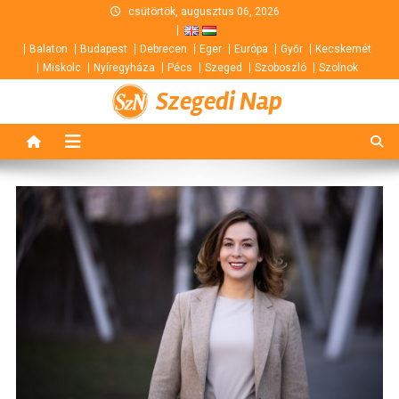
Skip
csütörtök, augusztus 06, 2026
to
Balaton
Budapest
Debrecen
Eger
Európa
Győr
Kecskemét
content
Miskolc
Nyíregyháza
Pécs
Szeged
Szoboszló
Szolnok
Szegedi Nap