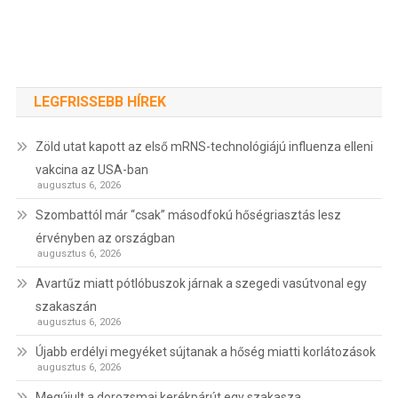
LEGFRISSEBB HÍREK
Zöld utat kapott az első mRNS-technológiájú influenza elleni
vakcina az USA-ban
augusztus 6, 2026
Szombattól már “csak” másodfokú hőségriasztás lesz
érvényben az országban
augusztus 6, 2026
Avartűz miatt pótlóbuszok járnak a szegedi vasútvonal egy
szakaszán
augusztus 6, 2026
Újabb erdélyi megyéket sújtanak a hőség miatti korlátozások
augusztus 6, 2026
Megújult a dorozsmai kerékpárút egy szakasza