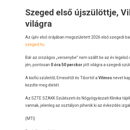
Szeged első újszülöttje, Vi
világra
Az újév első órájában megszületett 2026 első szegedi bab
szeged.hu.
Bár az országos „versenybe” nem szállt be az év legelső s
jén, pontosan
0 óra 50 perckor
jött világra a szegedi szül
A kisfiú szüleitől, Emesétől és Tibortól a
Vilmos
nevet kap
kezdte meg életét.
Az SZTE SZAKK Szülészeti és Nőgyógyászati Klinika tájéko
vannak, jelenleg az osztályon pihenik ki az évkezdés izga
(MTI)