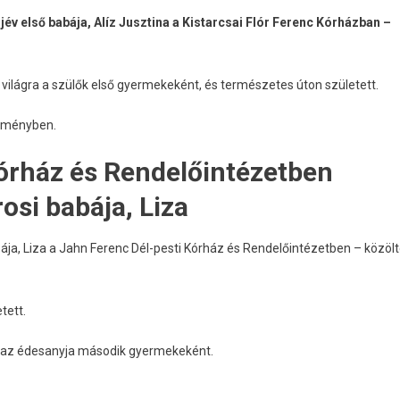
év első babája, Alíz Jusztina a Kistarcsai Flór Ferenc Kórházban –
t világra a szülők első gyermekeként, és természetes úton született.
leményben.
órház és Rendelőintézetben
rosi babája, Liza
abája, Liza a Jahn Ferenc Dél-pesti Kórház és Rendelőintézetben – közöl
tett.
ra az édesanyja második gyermekeként.