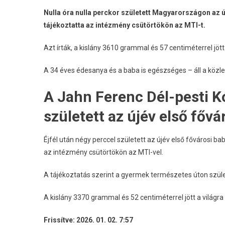
Nulla óra nulla perckor született Magyarországon az új
tájékoztatta az intézmény csütörtökön az MTI-t.
Azt írták, a kislány 3610 grammal és 57 centiméterrel jöt
A 34 éves édesanya és a baba is egészséges – áll a köz
A Jahn Ferenc Dél-pesti K
született az újév első fővá
Éjfél után négy perccel született az újév első fővárosi b
az intézmény csütörtökön az MTI-vel.
A tájékoztatás szerint a gyermek természetes úton szüle
A kislány 3370 grammal és 52 centiméterrel jött a világ
Frissítve: 2026. 01. 02. 7:57