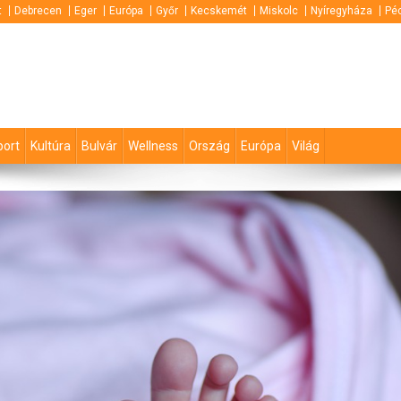
t
Debrecen
Eger
Európa
Győr
Kecskemét
Miskolc
Nyíregyháza
Pé
port
Kultúra
Bulvár
Wellness
Ország
Európa
Világ