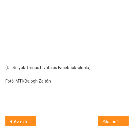
(Dr. Sulyok Tamás hivatalos Facebook-oldala)
Fotó: MTI/Balogh Zoltán
Bejegyzés
Az extrém időjárásra hivatkozva leállt a Liszt Ferenc Repülőtér
Sikaláné Sánta Ildikó: A folyamatosan emelkedő könyvárak hatással vannak az olvasók kölcsönzési szokásaira is
navigáció