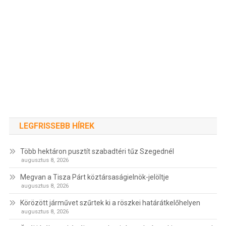
LEGFRISSEBB HÍREK
Több hektáron pusztít szabadtéri tűz Szegednél
augusztus 8, 2026
Megvan a Tisza Párt köztársaságielnök-jelöltje
augusztus 8, 2026
Körözött járművet szűrtek ki a röszkei határátkelőhelyen
augusztus 8, 2026