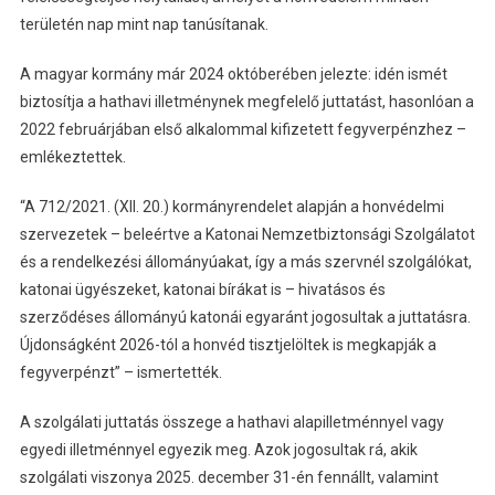
területén nap mint nap tanúsítanak.
A magyar kormány már 2024 októberében jelezte: idén ismét
biztosítja a hathavi illetménynek megfelelő juttatást, hasonlóan a
2022 februárjában első alkalommal kifizetett fegyverpénzhez –
emlékeztettek.
“A 712/2021. (XII. 20.) kormányrendelet alapján a honvédelmi
szervezetek – beleértve a Katonai Nemzetbiztonsági Szolgálatot
és a rendelkezési állományúakat, így a más szervnél szolgálókat,
katonai ügyészeket, katonai bírákat is – hivatásos és
szerződéses állományú katonái egyaránt jogosultak a juttatásra.
Újdonságként 2026-tól a honvéd tisztjelöltek is megkapják a
fegyverpénzt” – ismertették.
A szolgálati juttatás összege a hathavi alapilletménnyel vagy
egyedi illetménnyel egyezik meg. Azok jogosultak rá, akik
szolgálati viszonya 2025. december 31-én fennállt, valamint