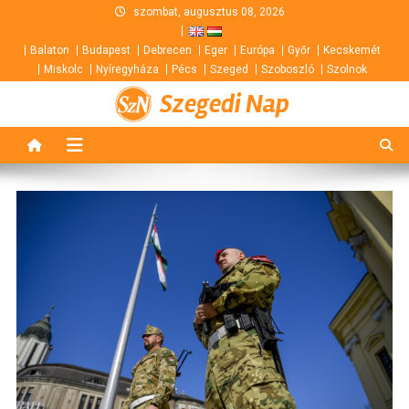
Skip
szombat, augusztus 08, 2026
to
Balaton
Budapest
Debrecen
Eger
Európa
Győr
Kecskemét
content
Miskolc
Nyíregyháza
Pécs
Szeged
Szoboszló
Szolnok
Szegedi Nap