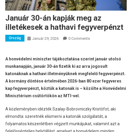
Január 30-án kapják meg az
illetékesek a hathavi fegyverpénzt
Ország
Január 29, 2026
0 Comments
A honvédelmi miniszter tájékoztatása szerint január utolsó
munkanapján, január 30-án fizetik ki az arra jogosult
katonáknak a hathavi illetményüknek megfelelő fegyverpénzt.
A kormány döntése értelmében 2026-ban 80 ezer fegyveres
kap fegyverpénzt, köztük a katonák is – közölte a Honvédelmi
Minisztérium csütörtökön az MTI-vel.
A közleményben idézték Szalay-Bobrovniczky Kristófot, aki
elmondta: szeretnék elismerni a katonák szolgálatát, a
folyamatos készenlétben végzett munkájukat, valamint azt a
felelősségteljes helytállást, amelyet a honvédelem minden