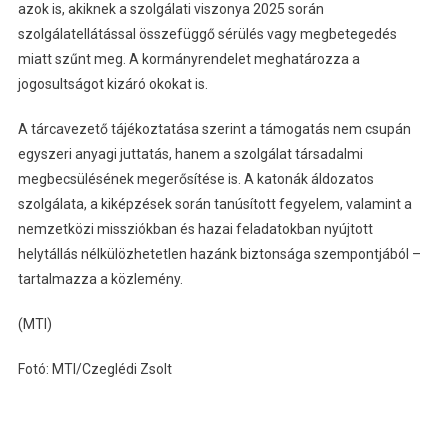
azok is, akiknek a szolgálati viszonya 2025 során
szolgálatellátással összefüggő sérülés vagy megbetegedés
miatt szűnt meg. A kormányrendelet meghatározza a
jogosultságot kizáró okokat is.
A tárcavezető tájékoztatása szerint a támogatás nem csupán
egyszeri anyagi juttatás, hanem a szolgálat társadalmi
megbecsülésének megerősítése is. A katonák áldozatos
szolgálata, a kiképzések során tanúsított fegyelem, valamint a
nemzetközi missziókban és hazai feladatokban nyújtott
helytállás nélkülözhetetlen hazánk biztonsága szempontjából –
tartalmazza a közlemény.
(MTI)
Fotó: MTI/Czeglédi Zsolt