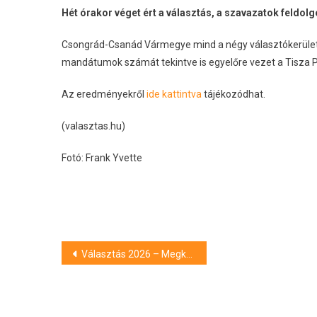
Hét órakor véget ért a választás, a szavazatok feldol
Csongrád-Csanád Vármegye mind a négy választókerületéb
mandátumok számát tekintve is egyelőre vezet a Tisza Pá
Az eredményekről
ide kattintva
tájékozódhat.
(valasztas.hu)
Fotó: Frank Yvette
Bejegyzés
Választás 2026 – Megkezdte a levélszavazatok felbontását az NVI
navigáció