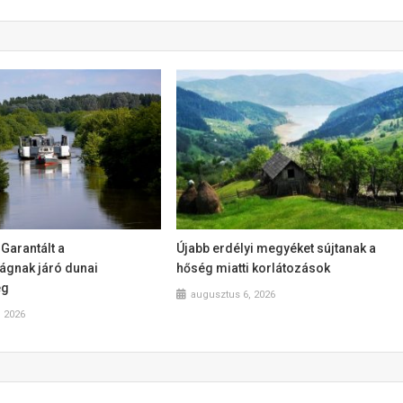
 Garantált a
Újabb erdélyi megyéket sújtanak a
gnak járó dunai
hőség miatti korlátozások
ég
augusztus 6, 2026
, 2026