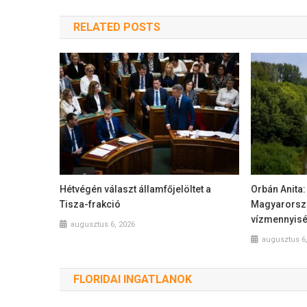
RELATED POSTS
Hétvégén választ államfőjelöltet a
Orbán Anita:
Tisza-frakció
Magyarorszá
vízmennyis
augusztus 6, 2026
augusztus 6
FLORIDAI INGATLANOK