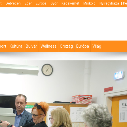
t
Debrecen
Eger
Európa
Győr
Kecskemét
Miskolc
Nyíregyháza
Pé
port
Kultúra
Bulvár
Wellness
Ország
Európa
Világ