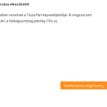
gozása elkezdődött.
en vezetnek a Tisza Párt képviselőjelöltjei. A megszerzett
rt, a feldolgozottság jelenleg 15%-os.
Szinte biztos, hogy Csongrád megyét a Tisza Párt jelöltjei képviselik majd az előttünk álló években