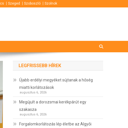
cs
Szeged
Szoboszló
Szolnok
LEGFRISSEBB HÍREK
Újabb erdélyi megyéket sújtanak a hőség
miatti korlátozások
augusztus 6, 2026
Megújult a dorozsmai kerékpárút egy
szakasza
augusztus 6, 2026
Forgalomkorlátozás lép életbe az Algyői