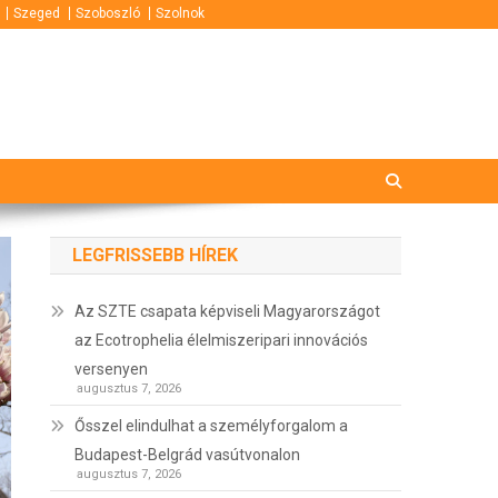
Szeged
Szoboszló
Szolnok
LEGFRISSEBB HÍREK
Az SZTE csapata képviseli Magyarországot
az Ecotrophelia élelmiszeripari innovációs
versenyen
augusztus 7, 2026
Ősszel elindulhat a személyforgalom a
Budapest-Belgrád vasútvonalon
augusztus 7, 2026