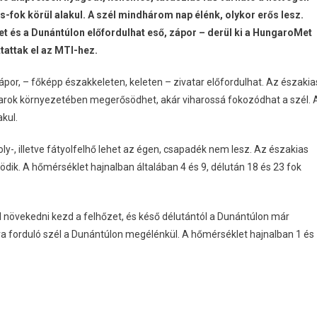
-fok körül alakul. A szél mindhárom nap élénk, olykor erős lesz.
et és a Dunántúlon előfordulhat eső, zápor – derül ki a HungaroMet
ttattak el az MTI-hez.
por, – főképp északkeleten, keleten – zivatar előfordulhat. Az északia
vatarok környezetében megerősödhet, akár viharossá fokozódhat a szél. 
kul.
ly-, illetve fátyolfelhő lehet az égen, csapadék nem lesz. Az északias
dik. A hőmérséklet hajnalban általában 4 és 9, délután 18 és 23 fok
l növekedni kezd a felhőzet, és késő délutántól a Dunántúlon már
ra forduló szél a Dunántúlon megélénkül. A hőmérséklet hajnalban 1 és