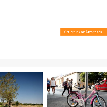
Ott jártunk az Átváltozások főpróbáján – képgaléria