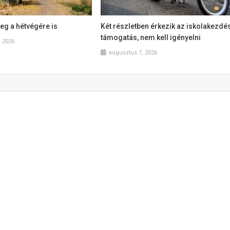
eg a hétvégére is
Két részletben érkezik az iskolakezdé
támogatás, nem kell igényelni
, 2026
augusztus 7, 2026