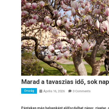
Marad a tavaszias idő, sok nap
Ország
Április 16, 2026
0 Comments
Pénteken még helyenként előfordulhat zápor, zivatar, 