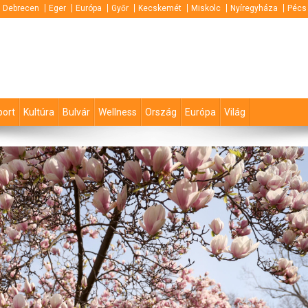
Debrecen
Eger
Európa
Győr
Kecskemét
Miskolc
Nyíregyháza
Pécs
port
Kultúra
Bulvár
Wellness
Ország
Európa
Világ