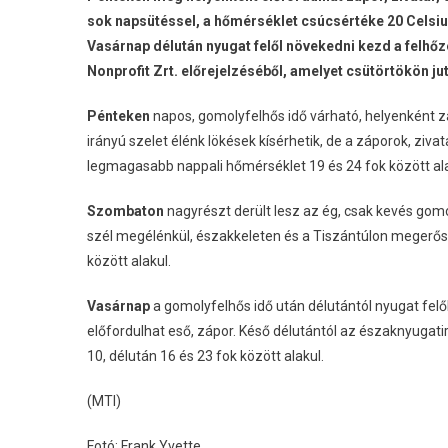
sok napsütéssel, a hőmérséklet csúcsértéke 20 Celsius
Vasárnap délután nyugat felől növekedni kezd a felhőz
Nonprofit Zrt. előrejelzéséből, amelyet csütörtökön ju
Pénteken
napos, gomolyfelhős idő várható, helyenként zá
irányú szelet élénk lökések kísérhetik, de a záporok, zi
legmagasabb nappali hőmérséklet 19 és 24 fok között ala
Szombaton
nagyrészt derült lesz az ég, csak kevés gomo
szél megélénkül, északkeleten és a Tiszántúlon megerősö
között alakul.
Vasárnap
a gomolyfelhős idő után délutántól nyugat felő
előfordulhat eső, zápor. Késő délutántól az északnyugati
10, délután 16 és 23 fok között alakul.
(MTI)
Fotó: Frank Yvette