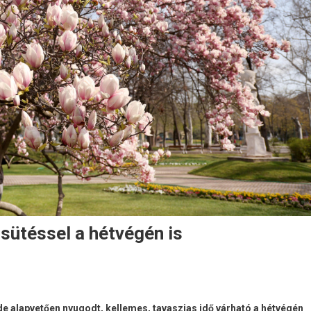
sütéssel a hétvégén is
de alapvetően nyugodt, kellemes, tavaszias idő várható a hétvégén