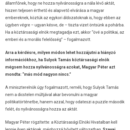
államfőnek, hogy ne hozza nyilvánosságra a nála lévő aktát,
hiszen teljesen érthető és alapvető elvárása a magyar
embereknek, köztük az egykori áldozatoknak is, hogy ebben az
ügyben végre – ugyan késve, de – tiszta vizet öntsünk a pohárba.
Ha a köztársasági elnök megtagadja ezt, akkor “övé a politikai, az
emberi és a morális felelősség” – fogalmazott.
Arra a kérdésre, milyen módon lehet hozzájutni a hiányzó
információkhoz, ha Sulyok Tamás köztársasági elnök
mégsem hozza nyilvánosságra azokat, Magyar Péter azt
mondta: “más mód nagyon nincs.”
A miniszterelnök úgy fogalmazott, reméli, hogy Sulyok Tamás
nem a dicstelen múltjával akar bevonulni a magyar
politikatörténetbe, hanem azzal, hogy odateszi a puzzle második
felét, és nyilvánosságra hozza az aktát.
Magyar Péter rögzítette: a Köztársasági Elnöki Hivatalban kell
lennie ilyen aktának, méghozzá bővített változatban.
Szavai