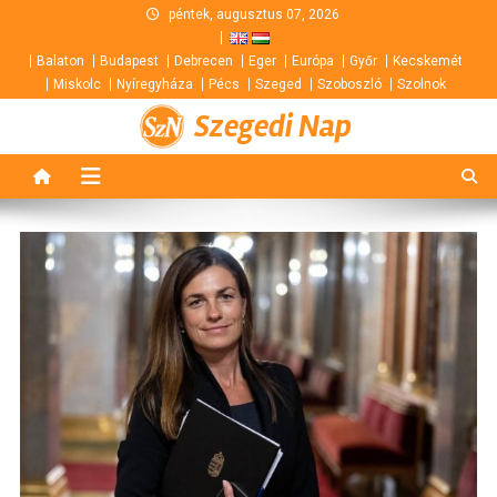
Skip
péntek, augusztus 07, 2026
to
Balaton
Budapest
Debrecen
Eger
Európa
Győr
Kecskemét
content
Miskolc
Nyíregyháza
Pécs
Szeged
Szoboszló
Szolnok
Szegedi Nap