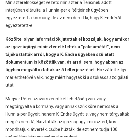
Miniszterelnökséget vezető miniszter a Telexnek adott
interjúban elárulta, a Hunnia-per elítéltjeinek ügyében
egyeztetett a kormány, de az nem derült ki, hogy K. Endréről
egyeztetett-e.
Közölte: olyan információk jutottak el hozzájuk, hogy amikor
az igazságügyi miniszter elé tették a “paksamétát”, nem
tájékoztatták arról, hogy a K. Endre ügyében született
dokumentum is közöttük van, és arról sem, hogy abban az
ügyben megváltoztatták az ő felterjesztését.
Hozzátette: így
már érthetővé válik, hogy miért hagyták ki a szokásos szolgálati
utat.
Magyar Péter szavai szerint két lehetőség van: vagy
megtárgyalta a kormány, vagy annak szűk köre nemcsak a
Hunnia-per ügyeit, hanem K. Endre ügyét is, vagy nem tárgyalták
meg és nem tájékoztatták az igazságügyi minisztert, ki is
mondhatjuk, átverték, csőbe húzták, de ezt nem tudja 100
százalékos bizonyossággal mondani.