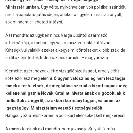
Minisztériumban.
Úgy vélte, nyilvánvalóan volt politikai szándék,
mert a pápalátogatás idején, amikor a figyelem másra irányult,
sok mindent el lehetett intézni.
Azt mondta: az ügyben nincs Varga Judittól származó
információja, azonban egy volt miniszter családjától van.
Kétségkívül valakik ezeket a kegyelmi döntéseket kilobbizták, de
erről az érintettek tudnának beszámolni – magyarázta.
Kiemelte: azért hoznak létre vizsgálóbizottságot, amely előtt
kötelező lesz megjelenni.
Ő ugyan valószínűleg nem lesz tagja
ennek a testületnek, de meglátása szerint a bizottságnak meg
kellene hallgatnia Novák Katalint, hivatalának dolgozóit, akik
tudhattak az ügyről, az akkori kormány tagjait, valamint az
Igazságügyi Minisztérium vezető tisztségviselőit.
Hangsúlyozta: első körben a politikai felelősöket kell megkeresni.
A miniszterelnök azt mondta: nem javasolja Sulyok Tamás