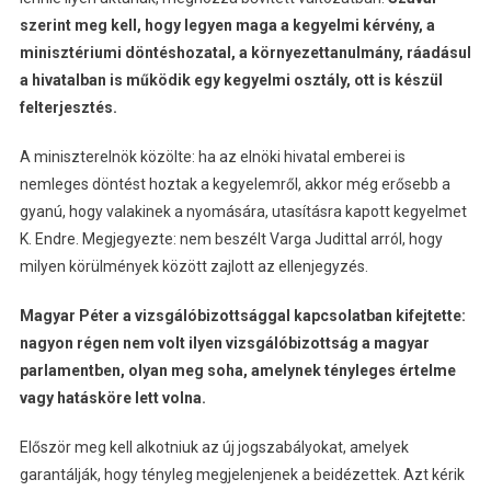
szerint meg kell, hogy legyen maga a kegyelmi kérvény, a
minisztériumi döntéshozatal, a környezettanulmány, ráadásul
a hivatalban is működik egy kegyelmi osztály, ott is készül
felterjesztés.
A miniszterelnök közölte: ha az elnöki hivatal emberei is
nemleges döntést hoztak a kegyelemről, akkor még erősebb a
gyanú, hogy valakinek a nyomására, utasításra kapott kegyelmet
K. Endre. Megjegyezte: nem beszélt Varga Judittal arról, hogy
milyen körülmények között zajlott az ellenjegyzés.
Magyar Péter a vizsgálóbizottsággal kapcsolatban kifejtette:
nagyon régen nem volt ilyen vizsgálóbizottság a magyar
parlamentben, olyan meg soha, amelynek tényleges értelme
vagy hatásköre lett volna.
Először meg kell alkotniuk az új jogszabályokat, amelyek
garantálják, hogy tényleg megjelenjenek a beidézettek. Azt kérik