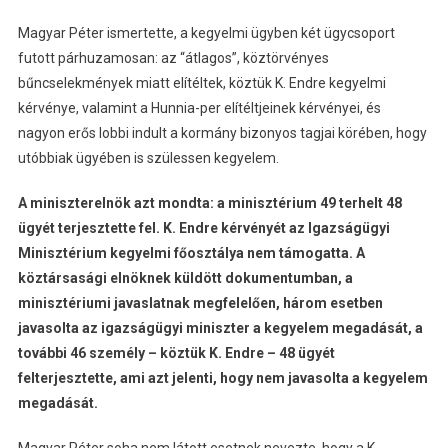
Magyar Péter ismertette, a kegyelmi ügyben két ügycsoport
futott párhuzamosan: az “átlagos”, köztörvényes
bűncselekmények miatt elítéltek, köztük K. Endre kegyelmi
kérvénye, valamint a Hunnia-per elítéltjeinek kérvényei, és
nagyon erős lobbi indult a kormány bizonyos tagjai körében, hogy
utóbbiak ügyében is szülessen kegyelem.
A miniszterelnök azt mondta: a minisztérium 49 terhelt 48
ügyét terjesztette fel. K. Endre kérvényét az Igazságügyi
Minisztérium kegyelmi főosztálya nem támogatta. A
köztársasági elnöknek küldött dokumentumban, a
minisztériumi javaslatnak megfelelően, három esetben
javasolta az igazságügyi miniszter a kegyelem megadását, a
további 46 személy – köztük K. Endre – 48 ügyét
felterjesztette, ami azt jelenti, hogy nem javasolta a kegyelem
megadását.
Magyar Péter soha nem látott esetnek nevezte, hogy a K.