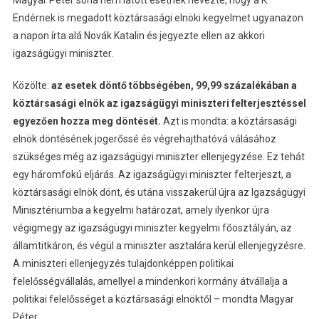
Endérnek is megadott köztársasági elnöki kegyelmet ugyanazon
a napon írta alá Novák Katalin és jegyezte ellen az akkori
igazságügyi miniszter.
Közölte:
az esetek döntő többségében, 99,99 százalékában a
köztársasági elnök az igazságügyi miniszteri felterjesztéssel
egyezően hozza meg döntését.
Azt is mondta: a köztársasági
elnök döntésének jogerőssé és végrehajthatóvá válásához
szükséges még az igazságügyi miniszter ellenjegyzése. Ez tehát
egy háromfokú eljárás. Az igazságügyi miniszter felterjeszt, a
köztársasági elnök dönt, és utána visszakerül újra az Igazságügyi
Minisztériumba a kegyelmi határozat, amely ilyenkor újra
végigmegy az igazságügyi miniszter kegyelmi főosztályán, az
államtitkáron, és végül a miniszter asztalára kerül ellenjegyzésre.
A miniszteri ellenjegyzés tulajdonképpen politikai
felelősségvállalás, amellyel a mindenkori kormány átvállalja a
politikai felelősséget a köztársasági elnöktől – mondta Magyar
Péter.