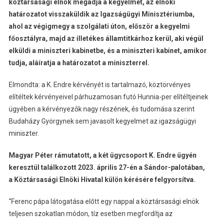
köztársasági elnök megadja a kegyelmet, az elnöki
határozatot visszaküldik az Igazságügyi Minisztériumba,
ahol az végigmegy a szolgálati úton, először a kegyelmi
főosztályra, majd az illetékes államtitkárhoz kerül, aki végül
elküldi a miniszteri kabinetbe, és a miniszteri kabinet, amikor
tudja, aláíratja a határozatot a miniszterrel.
Elmondta: a K. Endre kérvényét is tartalmazó, köztörvényes
elítéltek kérvényeivel párhuzamosan futó Hunnia-per elítéltjeinek
ügyében a kérvényezők nagy részének, és tudomása szerint
Budaházy Györgynek sem javasolt kegyelmet az igazságügyi
miniszter.
Magyar Péter rámutatott, a két ügycsoport K. Endre ügyén
keresztül találkozott 2023. április 27-én a Sándor-palotában,
a Köztársasági Elnöki Hivatal külön kérésére felgyorsítva.
“Ferenc pápa látogatása előtt egy nappal a köztársasági elnök
teljesen szokatlan módon, tíz esetben megfordítja az