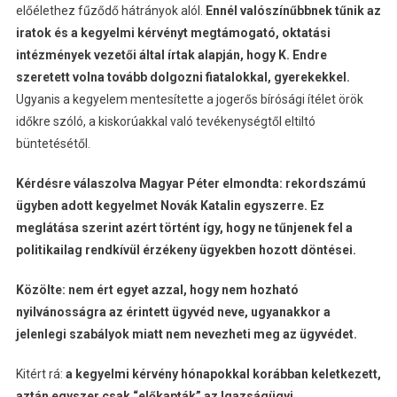
előélethez fűződő hátrányok alól.
Ennél valószínűbbnek tűnik az
iratok és a kegyelmi kérvényt megtámogató, oktatási
intézmények vezetői által írtak alapján, hogy K. Endre
szeretett volna tovább dolgozni fiatalokkal, gyerekekkel.
Ugyanis a kegyelem mentesítette a jogerős bírósági ítélet örök
időkre szóló, a kiskorúakkal való tevékenységtől eltiltó
büntetésétől.
Kérdésre válaszolva Magyar Péter elmondta: rekordszámú
ügyben adott kegyelmet Novák Katalin egyszerre. Ez
meglátása szerint azért történt így, hogy ne tűnjenek fel a
politikailag rendkívül érzékeny ügyekben hozott döntései.
Közölte: nem ért egyet azzal, hogy nem hozható
nyilvánosságra az érintett ügyvéd neve, ugyanakkor a
jelenlegi szabályok miatt nem nevezheti meg az ügyvédet.
Kitért rá:
a kegyelmi kérvény hónapokkal korábban keletkezett,
aztán egyszer csak “előkapták” az Igazságügyi