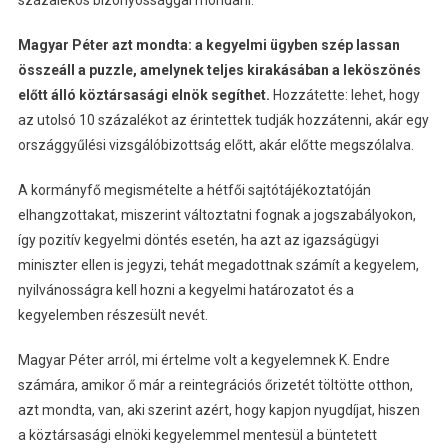
Magyar Péter azt mondta: a kegyelmi ügyben szép lassan
összeáll a puzzle, amelynek teljes kirakásában a leköszönés
előtt álló köztársasági elnök segíthet.
Hozzátette: lehet, hogy
az utolsó 10 százalékot az érintettek tudják hozzátenni, akár egy
országgyűlési vizsgálóbizottság előtt, akár előtte megszólalva.
A kormányfő megismételte a hétfői sajtótájékoztatóján
elhangzottakat, miszerint változtatni fognak a jogszabályokon,
így pozitív kegyelmi döntés esetén, ha azt az igazságügyi
miniszter ellen is jegyzi, tehát megadottnak számít a kegyelem,
nyilvánosságra kell hozni a kegyelmi határozatot és a
kegyelemben részesült nevét.
Magyar Péter arról, mi értelme volt a kegyelemnek K. Endre
számára, amikor ő már a reintegrációs őrizetét töltötte otthon,
azt mondta, van, aki szerint azért, hogy kapjon nyugdíjat, hiszen
a köztársasági elnöki kegyelemmel mentesül a büntetett