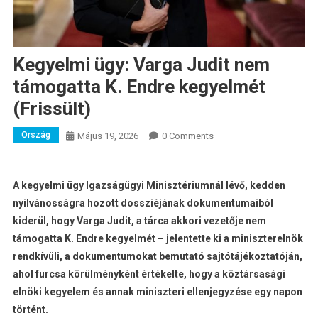
Kegyelmi ügy: Varga Judit nem
támogatta K. Endre kegyelmét
(Frissült)
Ország
Május 19, 2026
0 Comments
A kegyelmi ügy Igazságügyi Minisztériumnál lévő, kedden
nyilvánosságra hozott dossziéjának dokumentumaiból
kiderül, hogy Varga Judit, a tárca akkori vezetője nem
támogatta K. Endre kegyelmét – jelentette ki a miniszterelnök
rendkívüli, a dokumentumokat bemutató sajtótájékoztatóján,
ahol furcsa körülményként értékelte, hogy a köztársasági
elnöki kegyelem és annak miniszteri ellenjegyzése egy napon
történt.