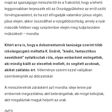
majd az igazságügyi minisztertől és a frakciótól, hogy a lehető
leggyorsabban terjesszék elő az Országgyűléshez az erről szóló
törvényjavaslatot, és ha ezt elfogadják valamikor június végén,
július elején, akkor összeállhat a vizsgálóbizottság, amely a nyár
második felében vagy szeptember elején meg tudja kezdeni
működését – mondta.
Kitért arra is, hogy a dokumentumok tanúsága szerint több
iskolaigazgató méltatta K. Endrét, “kiváló, fantasztikus
nevelőként” nyilatkoztak róla, olyan emberként emlegették,
aki mindig kiállt az elesettek mellett, és segített azoknak,
akiket zaklatás ért.
Véleménye szerint ezzel valójában
szembeköpték az áldozatokat.
A miniszterelnök zárásként azt mondta: ideje lenne pár
embernek megszólalnia, akit belerángattak, aki mögé bebújtak,
akit megaláztak maguk helyett az urak.
(MTI)