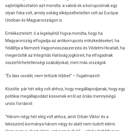
sajtótájékoztatón azt mondta: a valódi ok a korrupciónak egy
olyan foka volt, amely sokáig elképzelhetetlen volt az Európai
Unióban és Magyarországon is.
Emlékeztetett: ő a legelejétől fogva mondta, hogy ha
Magyarország elfogadja az antikorrupciós intézkedéseket, ha
felállítja a Nemzeti Vagyonvisszaszerzési és Védelmi Hivatalt, ha
megerősítik az Integritás Hatóság jogköreit, ha elfogadnak
összeférhetetlenségi szabályokat, mint más országok.
“És láss csodát, nem tettünk többet” – fogalmazott.
Közölte: pár hét elég volt ahhoz, hogy megállapodjanak, hogy egy
politikai megállapodást kössenek erről az óriási mennyiségű
uniós forrásról.
“Három-négy hét elég volt ahhoz, amit Orbán Viktor és a
leköszönő kormánya három-négy év alatt nem tudott elérni.