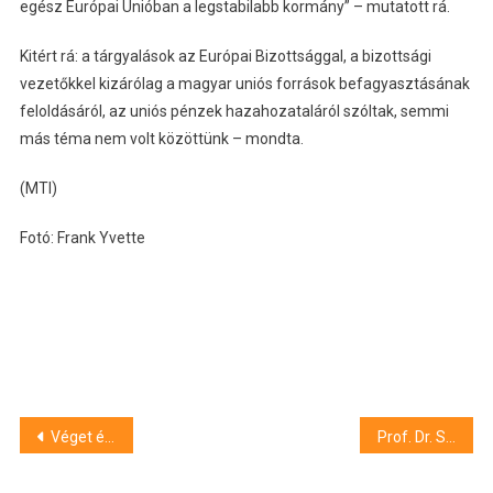
egész Európai Unióban a legstabilabb kormány” – mutatott rá.
Kitért rá: a tárgyalások az Európai Bizottsággal, a bizottsági
vezetőkkel kizárólag a magyar uniós források befagyasztásának
feloldásáról, az uniós pénzek hazahozataláról szóltak, semmi
más téma nem volt közöttünk – mondta.
(MTI)
Fotó: Frank Yvette
Bejegyzés
Véget ért a burkolatcsere Szegeden, az Indóház téren
Prof. Dr. Széll Márta az SZTE Szent-Györgyi Albert Orvostudományi Kar új dékánja
navigáció