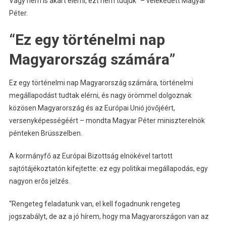
Vagy nem is akart elérni, ezt nem tudjuk” – vélekedett Magyar
Péter.
“Ez egy történelmi nap
Magyarország számára”
Ez egy történelmi nap Magyarország számára, történelmi
megállapodást tudtak elérni, és nagy örömmel dolgoznak
közösen Magyarország és az Európai Unió jövőjéért,
versenyképességéért – mondta Magyar Péter miniszterelnök
pénteken Brüsszelben.
A kormányfő az Európai Bizottság elnökével tartott
sajtótájékoztatón kifejtette: ez egy politikai megállapodás, egy
nagyon erős jelzés.
“Rengeteg feladatunk van, el kell fogadnunk rengeteg
jogszabályt, de az a jó hírem, hogy ma Magyarországon van az