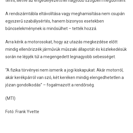
tenni, illetve az engedélyezettnél nagyobb szögben megdönteni.
A rendszámtábla eltávolítása vagy meghamisítása nem csupán
egyszerű szabálysértés, hanem bizonyos esetekben
bűncselekménynek is minősülhet – tették hozzá.
Arra kérik a motorosokat, hogy az utazás megkezdése előtt
mindig ellenőrizzék járművük műszaki állapotát és közlekedésük
során ne lépjék túl a megengedett legnagyobb sebességet.
“A fizika törvényei nem ismerik a jogi kiskapukat. Akár motorról,
akár kerékpárról van szó, két keréken mindig elengedhetetlen a
józan gondolkodás” – fogalmazott a rendőrség.
(MTI)
Fotó: Frank Yvette