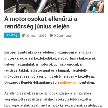
A motorosokat ellenőrzi a
rendőrség június elején
Ország
Június 1, 2026
0 Comments
Európai szintű akció keretében országosan ellenőrzi a
motorkerékpárral közlekedőket, elsősorban a bukósisak
helyes használatát, a motorok gumiabroncsát, a
rendszártáblák láthatóságát és a lámpák megfelelő
működését a rendőrség június első hetében – közölte az
Országos Rendőr-főkapitányság a
police-hu-n
pénteken.
Az ellenőrzésnek az is célja, hogy kiszűrjék a járműveken
végrehajtott szabálytalan átalakításokat, a többi között a
kipufogók átalakítását, mert a motorkerékpároknak az utólagos,