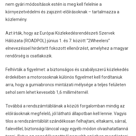
nem gyári módosítások estén is meg kell felelnie a
környezetvédelmi és zajszint-előírásoknak – tartalmazza a
közlemény.
Azt írták, hogy az Európai Közlekedésrendészeti Szervek
Hálózata (ROADPOL) június 1. és 7. között “2Wheelers”
elnevezéssel hirdetett fokozott ellenőrzést, amelyhez a magyar
rendőrség is csatlakozik.
Felhívták a figyelmet: a biztonságos és szabályszerű közlekedés
érdekében a motorosoknak különös figyelmet kell fordítaniuk
arra, hogy a gumiabroncs mintázati mélysége a teljes felületen
sehol sem lehet kevesebb 1,6 milliméternél.
Továbbá a rendszámtáblának a közúti forgalomban mindig az
előírásoknak megfelelő, jól látható állapotban kell lennie. Vagyis
tilos a rendszámtáblát szándékosan felhajtani, eltakarni, sárral,
falevéllel, biztonsági lánccal vagy egyéb módon olvashatatlanná