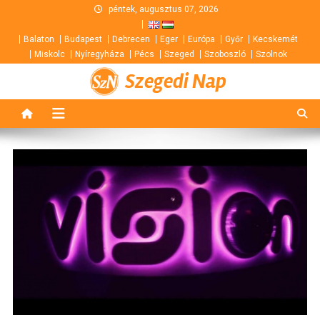
Skip
péntek, augusztus 07, 2026
to
Balaton
Budapest
Debrecen
Eger
Európa
Győr
Kecskemét
content
Miskolc
Nyíregyháza
Pécs
Szeged
Szoboszló
Szolnok
Szegedi Nap