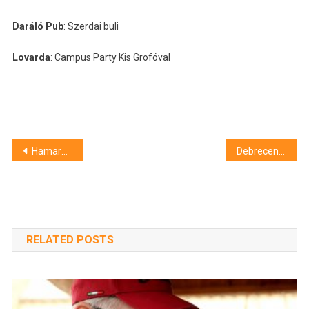
Daráló Pub
: Szerdai buli
Lovarda
: Campus Party Kis Grofóval
Bejegyzés
Hamarosan létrejön a debreceni Pedagógiai Oktatási Központ
Debrecen 2015-ös költségvetéséről
navigáció
RELATED POSTS