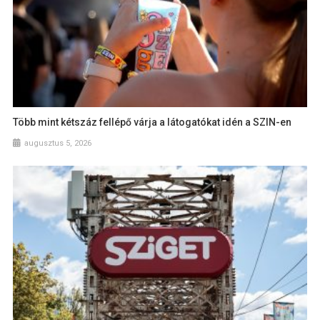
Több mint kétszáz fellépő várja a látogatókat idén a SZIN-en
augusztus 5, 2026