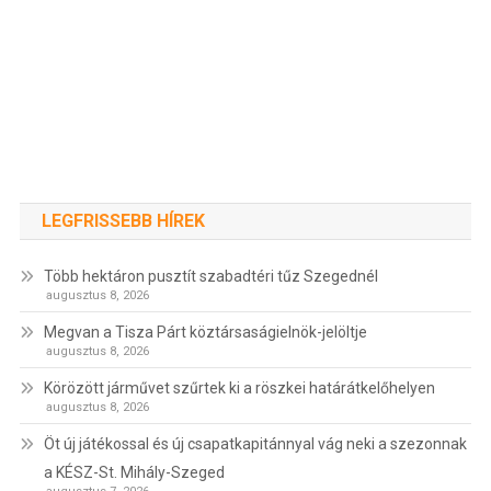
LEGFRISSEBB HÍREK
Több hektáron pusztít szabadtéri tűz Szegednél
augusztus 8, 2026
Megvan a Tisza Párt köztársaságielnök-jelöltje
augusztus 8, 2026
Körözött járművet szűrtek ki a röszkei határátkelőhelyen
augusztus 8, 2026
Öt új játékossal és új csapatkapitánnyal vág neki a szezonnak
a KÉSZ-St. Mihály-Szeged