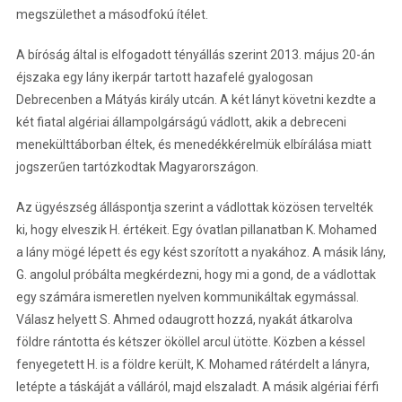
megszülethet a másodfokú ítélet.
A bíróság által is elfogadott tényállás szerint 2013. május 20-án
éjszaka egy lány ikerpár tartott hazafelé gyalogosan
Debrecenben a Mátyás király utcán. A két lányt követni kezdte a
két fiatal algériai állampolgárságú vádlott, akik a debreceni
menekülttáborban éltek, és menedékkérelmük elbírálása miatt
jogszerűen tartózkodtak Magyarországon.
Az ügyészség álláspontja szerint a vádlottak közösen tervelték
ki, hogy elveszik H. értékeit. Egy óvatlan pillanatban K. Mohamed
a lány mögé lépett és egy kést szorított a nyakához. A másik lány,
G. angolul próbálta megkérdezni, hogy mi a gond, de a vádlottak
egy számára ismeretlen nyelven kommunikáltak egymással.
Válasz helyett S. Ahmed odaugrott hozzá, nyakát átkarolva
földre rántotta és kétszer ököllel arcul ütötte. Közben a késsel
fenyegetett H. is a földre került, K. Mohamed rátérdelt a lányra,
letépte a táskáját a válláról, majd elszaladt. A másik algériai férfi