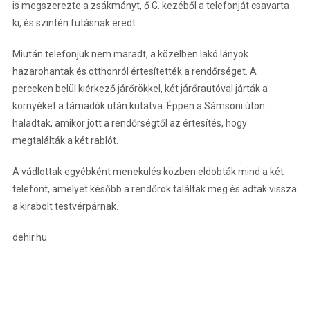
is megszerezte a zsákmányt, ő G. kezéből a telefonját csavarta
ki, és szintén futásnak eredt.
Miután telefonjuk nem maradt, a közelben lakó lányok
hazarohantak és otthonról értesítették a rendőrséget. A
perceken belül kiérkező járőrökkel, két járőrautóval járták a
környéket a támadók után kutatva. Éppen a Sámsoni úton
haladtak, amikor jött a rendőrségtől az értesítés, hogy
megtalálták a két rablót.
A vádlottak egyébként menekülés közben eldobták mind a két
telefont, amelyet később a rendőrök találtak meg és adtak vissza
a kirabolt testvérpárnak.
dehir.hu