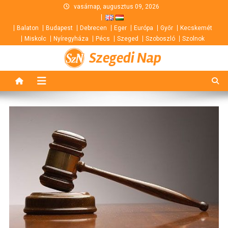
Skip
vasárnap, augusztus 09, 2026
to
Balaton
Budapest
Debrecen
Eger
Európa
Győr
Kecskemét
content
Miskolc
Nyíregyháza
Pécs
Szeged
Szoboszló
Szolnok
Szegedi Nap