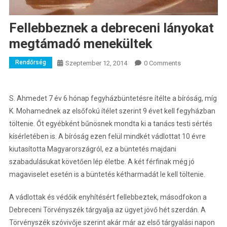
Fellebbeznek a debreceni lányokat
megtámadó menekültek
Rendőrség
Szeptember 12, 2014
0 Comments
S. Ahmedet 7 év 6 hónap fegyházbüntetésre ítélte a bíróság, míg
K. Mohamednek az elsőfokú ítélet szerint 9 évet kell fegyházban
töltenie.
Őt egyébként bűnösnek mondta ki a tanács testi sértés
kísérletében is. A bíróság ezen felül mindkét vádlottat 10 évre
kiutasította Magyarországról, ez a büntetés majdani
szabadulásukat követően lép életbe. A két férfinak még jó
magaviselet esetén is a büntetés kétharmadát le kell töltenie.
A vádlottak és védőik enyhítésért fellebbeztek, másodfokon a
Debreceni Törvényszék tárgyalja az ügyet jövő hét szerdán. A
Törvényszék szóvivője szerint akár már az első tárgyalási napon