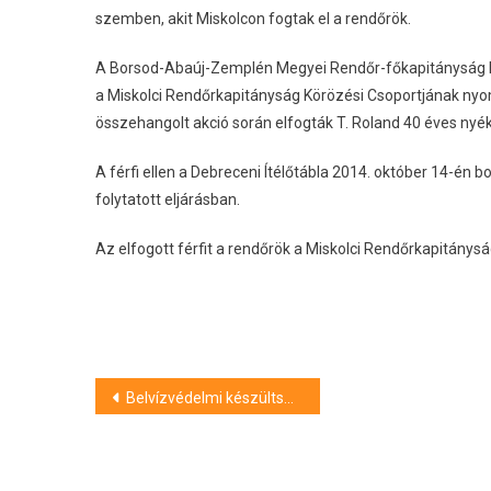
szemben, akit Miskolcon fogtak el a rendőrök.
A Borsod-Abaúj-Zemplén Megyei Rendőr-főkapitányság M
a Miskolci Rendőrkapitányság Körözési Csoportjának nyo
összehangolt akció során elfogták T. Roland 40 éves nyék
A férfi ellen a Debreceni Ítélőtábla 2014. október 14-én 
folytatott eljárásban.
Az elfogott férfit a rendőrök a Miskolci Rendőrkapitányság
Bejegyzés
Belvízvédelmi készültség a bihari térségben
navigáció