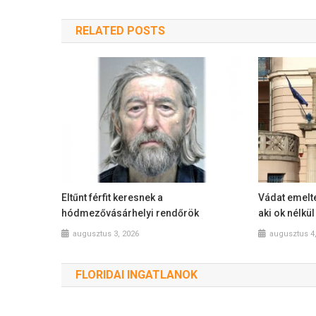
RELATED POSTS
Eltűnt férfit keresnek a
Vádat emelte
hódmezővásárhelyi rendőrök
aki ok nélkü
augusztus 3, 2026
augusztus 4
FLORIDAI INGATLANOK