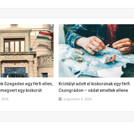
k Szegeden egy férfi ellen,
Kristályt adott el kiskorúnak egy férfi
l megvert egy kiskorút
Csongrádon – vádat emeltek ellene
, 2026
augusztus 6, 2026