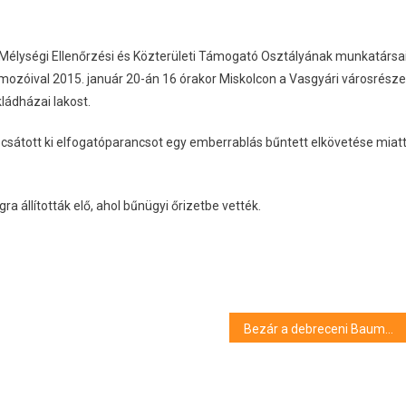
élységi Ellenőrzési és Közterületi Támogató Osztályának munkatársa
mozóival 2015. január 20-án 16 órakor Miskolcon a Vasgyári városrész
ládházai lakost.
bocsátott ki elfogatóparancsot egy emberrablás bűntett elkövetése miat
ra állították elő, ahol bűnügyi őrizetbe vették.
Bezár a debreceni Baumax