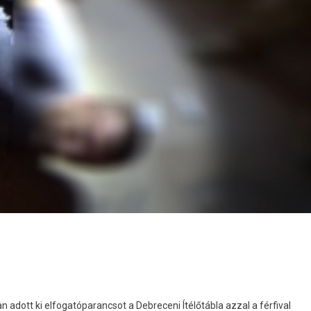
n adott ki elfogatóparancsot a Debreceni Ítélőtábla azzal a férfival