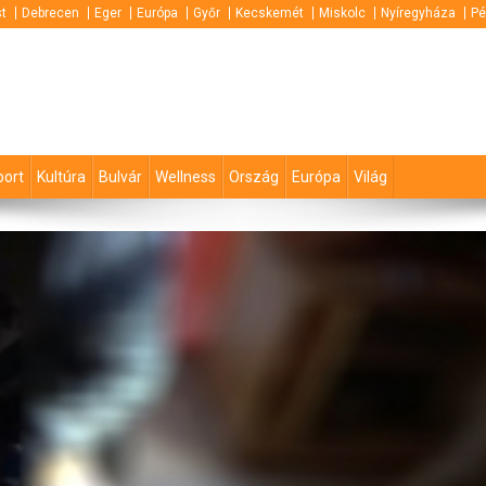
t
Debrecen
Eger
Európa
Győr
Kecskemét
Miskolc
Nyíregyháza
Pé
port
Kultúra
Bulvár
Wellness
Ország
Európa
Világ