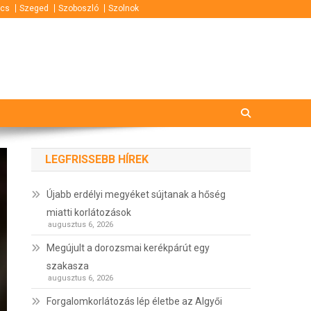
cs
Szeged
Szoboszló
Szolnok
LEGFRISSEBB HÍREK
Újabb erdélyi megyéket sújtanak a hőség
miatti korlátozások
augusztus 6, 2026
Megújult a dorozsmai kerékpárút egy
szakasza
augusztus 6, 2026
Forgalomkorlátozás lép életbe az Algyői