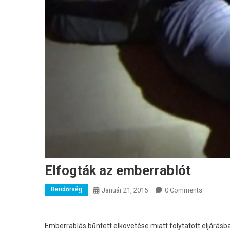
Elfogták az emberrablót
Rendőrség
Január 21, 2015
0 Comments
Emberrablás bűntett elkövetése miatt folytatott eljárásba