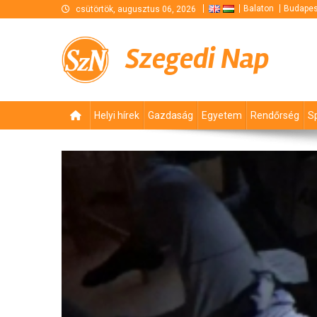
Skip
Balaton
Budapes
csütörtök, augusztus 06, 2026
to
content
Szegedi Nap
Helyi hírek
Gazdaság
Egyetem
Rendőrség
S