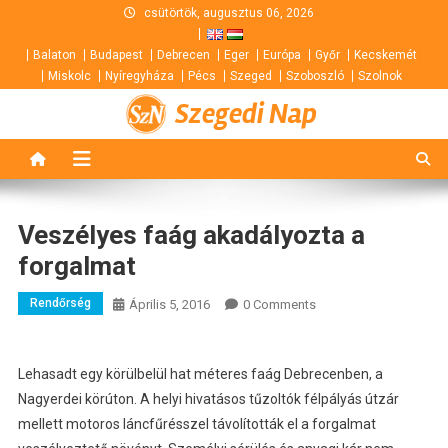
Skip
csütörtök, augusztus 06, 2026
to
Balaton
Budapest
Debrecen
Eger
Európa
Győr
Kecskemét
content
Miskolc
Nyíregyháza
Pécs
Szeged
Szoboszló
Szolnok
Szegedi Nap
Veszélyes faág akadályozta a
forgalmat
Rendőrség
Április 5, 2016
0 Comments
Lehasadt egy körülbelül hat méteres faág Debrecenben, a
Nagyerdei körúton. A helyi hivatásos tűzoltók félpályás útzár
mellett motoros láncfűrésszel távolították el a forgalmat