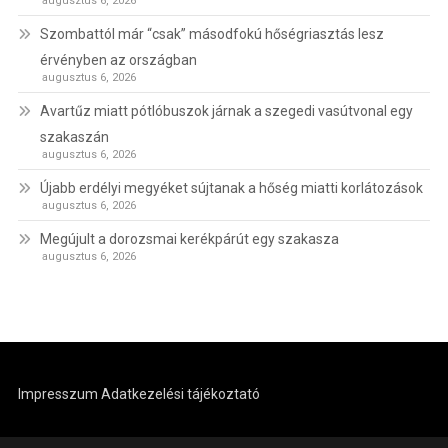
augusztus 6, 2026
Szombattól már “csak” másodfokú hőségriasztás lesz
érvényben az országban
augusztus 6, 2026
Avartűz miatt pótlóbuszok járnak a szegedi vasútvonal egy
szakaszán
augusztus 6, 2026
Újabb erdélyi megyéket sújtanak a hőség miatti korlátozások
augusztus 6, 2026
Megújult a dorozsmai kerékpárút egy szakasza
augusztus 6, 2026
Impresszum
Adatkezelési tájékoztató