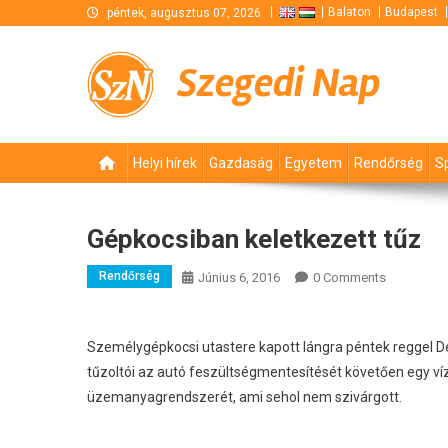
Skip
Balaton
Budapest
péntek, augusztus 07, 2026
to
content
Szegedi Nap
Helyi hírek
Gazdaság
Egyetem
Rendőrség
S
Gépkocsiban keletkezett tűz
Rendőrség
Június 6, 2016
0 Comments
Személygépkocsi utastere kapott lángra péntek reggel D
tűzoltói az autó feszültségmentesítését követően egy vízs
üzemanyagrendszerét, ami sehol nem szivárgott.