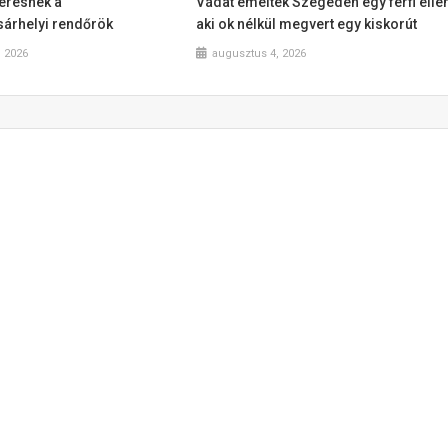
 keresnek a
Vádat emeltek Szegeden egy férfi ellen
árhelyi rendőrök
aki ok nélkül megvert egy kiskorút
, 2026
augusztus 4, 2026