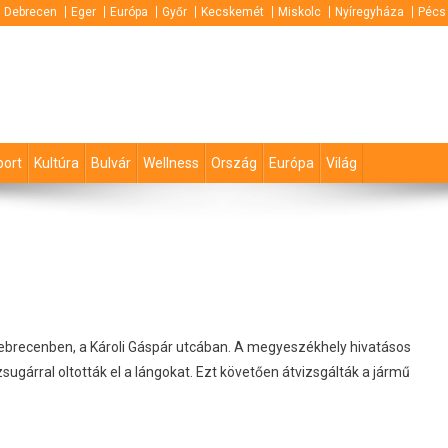
Debrecen
Eger
Európa
Győr
Kecskemét
Miskolc
Nyíregyháza
Pécs
port
Kultúra
Bulvár
Wellness
Ország
Európa
Világ
ebrecenben, a Károli Gáspár utcában.
A megyeszékhely hivatásos
ugárral oltották el a lángokat. Ezt követően átvizsgálták a jármű