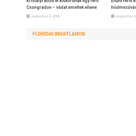
Kristályt adott el kiskorúnak egy férfi
Eltűnt férfit
Csongrádon – vádat emeltek ellene
hódmezővás
augusztus 6, 2026
augusztus 3
FLORIDAI INGATLANOK