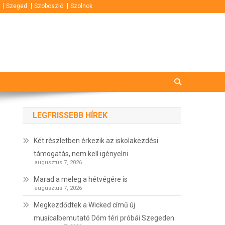
Szeged
Szoboszló
Szolnok
LEGFRISSEBB HÍREK
Két részletben érkezik az iskolakezdési
támogatás, nem kell igényelni
augusztus 7, 2026
Marad a meleg a hétvégére is
augusztus 7, 2026
Megkezdődtek a Wicked című új
musicalbemutató Dóm téri próbái Szegeden