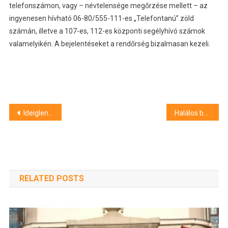
telefonszámon, vagy – névtelensége megőrzése mellett – az
ingyenesen hívható 06-80/555-111-es „Telefontanú” zöld
számán, illetve a 107-es, 112-es központi segélyhívó számok
valamelyikén. A bejelentéseket a rendőrség bizalmasan kezeli.
Bejegyzés
Ideiglenes forgalomkorlátozás lesz holnap Hajdú-Bihar megyében
Halálos baleset és teljes útzár Debrecenben
navigáció
RELATED POSTS