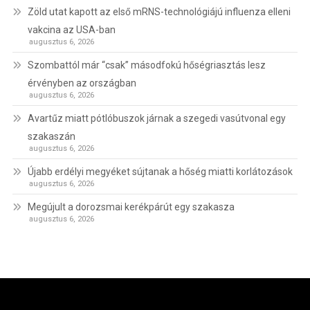
Zöld utat kapott az első mRNS-technológiájú influenza elleni
vakcina az USA-ban
augusztus 6, 2026
Szombattól már “csak” másodfokú hőségriasztás lesz
érvényben az országban
augusztus 6, 2026
Avartűz miatt pótlóbuszok járnak a szegedi vasútvonal egy
szakaszán
augusztus 6, 2026
Újabb erdélyi megyéket sújtanak a hőség miatti korlátozások
augusztus 6, 2026
Megújult a dorozsmai kerékpárút egy szakasza
augusztus 6, 2026