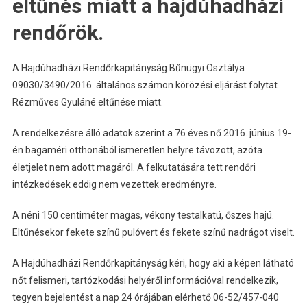
eltűnés miatt a hajdúhadházi
rendőrök.
A Hajdúhadházi Rendőrkapitányság Bűnügyi Osztálya
09030/3490/2016. általános számon körözési eljárást folytat
Rézműves Gyuláné eltűnése miatt.
A rendelkezésre álló adatok szerint a 76 éves nő 2016. június 19-
én bagaméri otthonából ismeretlen helyre távozott, azóta
életjelet nem adott magáról. A felkutatására tett rendőri
intézkedések eddig nem vezettek eredményre.
A néni 150 centiméter magas, vékony testalkatú, őszes hajú.
Eltűnésekor fekete színű pulóvert és fekete színű nadrágot viselt.
A Hajdúhadházi Rendőrkapitányság kéri, hogy aki a képen látható
nőt felismeri, tartózkodási helyéről információval rendelkezik,
tegyen bejelentést a nap 24 órájában elérhető 06-52/457-040