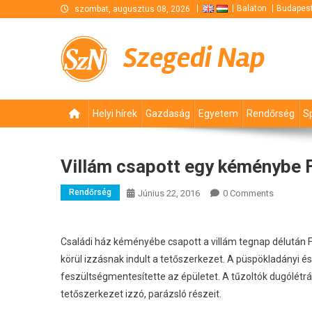
Skip
Balaton
Budapes
szombat, augusztus 08, 2026
to
content
Szegedi Nap
Helyi hírek
Gazdaság
Egyetem
Rendőrség
S
Villám csapott egy kéménybe 
Rendőrség
Június 22, 2016
0 Comments
Családi ház kéményébe csapott a villám tegnap délután
körül izzásnak indult a tetőszerkezet.
A püspökladányi és 
feszültségmentesítette az épületet. A tűzoltók dugólétrá
tetőszerkezet izzó, parázsló részeit.