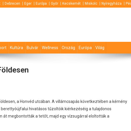
t
Debrecen
Eger
Európa
Győr
Kecskemét
Miskolc
Nyíregyháza
Pé
port
Kultúra
Bulvár
Wellness
Ország
Európa
Világ
Földesen
 Földesen, a Honvéd utcában. A villámcsapás következtében a kémény
berettyóújfalui hivatásos tűzoltóik kiérkezéséig a tulajdonos
n át megbontották a tetőt, majd egy vízsugárral eloltották a