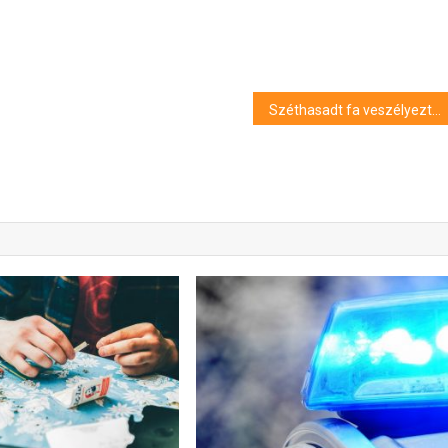
Széthasadt fa veszélyeztette a gyalogosforgalmat