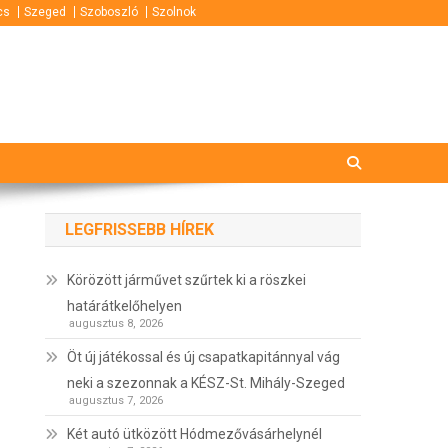
cs
Szeged
Szoboszló
Szolnok
LEGFRISSEBB HÍREK
Körözött járművet szűrtek ki a röszkei
határátkelőhelyen
augusztus 8, 2026
Öt új játékossal és új csapatkapitánnyal vág
neki a szezonnak a KÉSZ-St. Mihály-Szeged
augusztus 7, 2026
Két autó ütközött Hódmezővásárhelynél