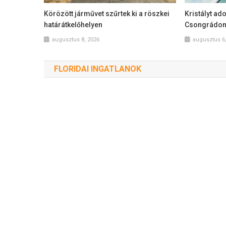
Körözött járművet szűrtek ki a röszkei
Kristályt ado
határátkelőhelyen
Csongrádon 
augusztus 8, 2026
augusztus 6
FLORIDAI INGATLANOK