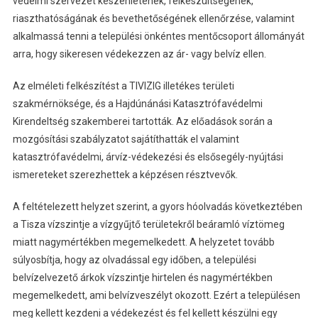
védelmi szervezet készenlétének, felkészültségének,
riaszthatóságának és bevethetőségének ellenőrzése, valamint
alkalmassá tenni a települési önkéntes mentőcsoport állományát
arra, hogy sikeresen védekezzen az ár- vagy belvíz ellen.
Az elméleti felkészítést a TIVIZIG illetékes területi
szakmérnöksége, és a Hajdúnánási Katasztrófavédelmi
Kirendeltség szakemberei tartották. Az előadások során a
mozgósítási szabályzatot sajátíthatták el valamint
katasztrófavédelmi, árvíz-védekezési és elsősegély-nyújtási
ismereteket szerezhettek a képzésen résztvevők.
A feltételezett helyzet szerint, a gyors hóolvadás következtében
a Tisza vízszintje a vízgyűjtő területekről beáramló víztömeg
miatt nagymértékben megemelkedett. A helyzetet tovább
súlyosbítja, hogy az olvadással egy időben, a települési
belvízelvezető árkok vízszintje hirtelen és nagymértékben
megemelkedett, ami belvízveszélyt okozott. Ezért a településen
meg kellett kezdeni a védekezést és fel kellett készülni egy