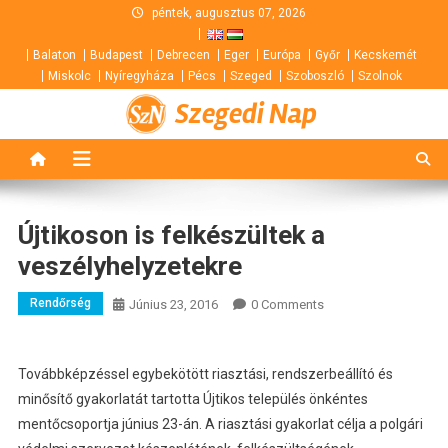
Skip
péntek, augusztus 07, 2026
to
Balaton
Budapest
Debrecen
Eger
Európa
Győr
Kecskemét
content
Miskolc
Nyíregyháza
Pécs
Szeged
Szoboszló
Szolnok
Szegedi Nap
Újtikoson is felkészültek a
veszélyhelyzetekre
Rendőrség
Június 23, 2016
0 Comments
Továbbképzéssel egybekötött riasztási, rendszerbeállító és
minősítő gyakorlatát tartotta Újtikos település önkéntes
mentőcsoportja június 23-án.
A riasztási gyakorlat célja a polgári