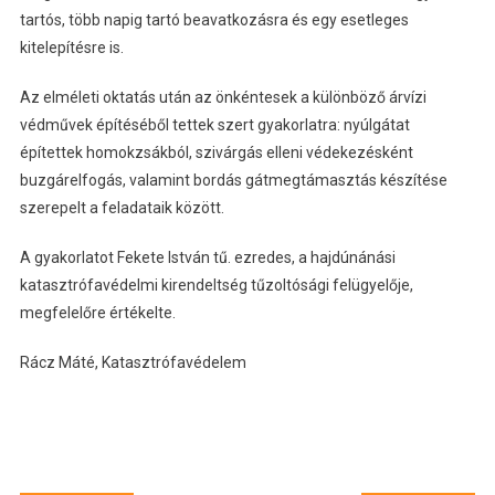
tartós, több napig tartó beavatkozásra és egy esetleges
kitelepítésre is.
Az elméleti oktatás után az önkéntesek a különböző árvízi
védművek építéséből tettek szert gyakorlatra: nyúlgátat
építettek homokzsákból, szivárgás elleni védekezésként
buzgárelfogás, valamint bordás gátmegtámasztás készítése
szerepelt a feladataik között.
A gyakorlatot Fekete István tű. ezredes, a hajdúnánási
katasztrófavédelmi kirendeltség tűzoltósági felügyelője,
megfelelőre értékelte.
Rácz Máté, Katasztrófavédelem