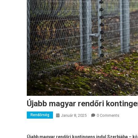
Újabb magyar rendőri kontinge
Rendőrség
Január 8, 2025
0 Comments
Újabb magyar rendőri kontingens indul Szerbiába – k