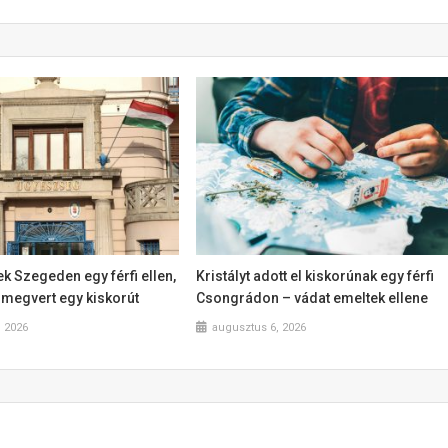
k Szegeden egy férfi ellen,
Kristályt adott el kiskorúnak egy férfi
l megvert egy kiskorút
Csongrádon – vádat emeltek ellene
, 2026
augusztus 6, 2026