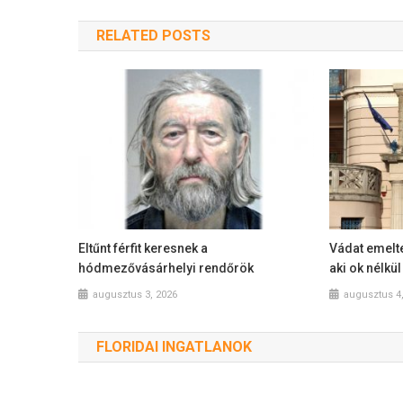
RELATED POSTS
Eltűnt férfit keresnek a
Vádat emelte
hódmezővásárhelyi rendőrök
aki ok nélkü
augusztus 3, 2026
augusztus 4
FLORIDAI INGATLANOK