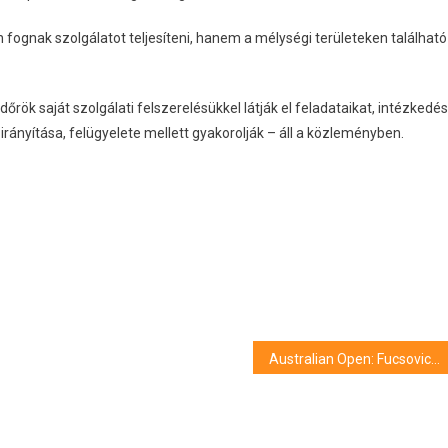
ognak szolgálatot teljesíteni, hanem a mélységi területeken található
rök saját szolgálati felszerelésükkel látják el feladataikat, intézkedés
ányítása, felügyelete mellett gyakorolják – áll a közleményben.
Australian Open: Fucsovics is búcsúzott