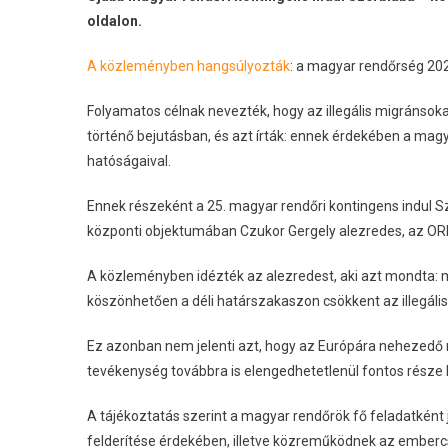
oldalon.
A közleményben hangsúlyozták
: a magyar rendőrség 202
Folyamatos célnak nevezték, hogy az illegális migránsok
történő bejutásban, és azt írták: ennek érdekében a ma
hatóságaival.
Ennek részeként a 25. magyar rendőri kontingens indul 
központi objektumában Czukor Gergely alezredes, az ORF
A közleményben idézték az alezredest, aki azt mondta:
köszönhetően a déli határszakaszon csökkent az illegális
Ez azonban nem jelenti azt, hogy az Európára nehezedő m
tevékenység továbbra is elengedhetetlenül fontos része 
A tájékoztatás szerint a magyar rendőrök fő feladatként 
felderítése érdekében, illetve közreműködnek az embercs