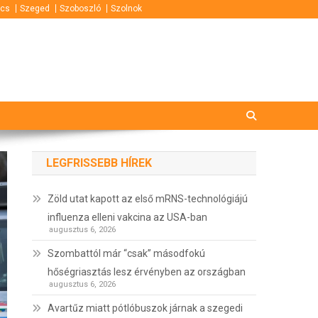
cs
Szeged
Szoboszló
Szolnok
LEGFRISSEBB HÍREK
Zöld utat kapott az első mRNS-technológiájú
influenza elleni vakcina az USA-ban
augusztus 6, 2026
Szombattól már “csak” másodfokú
hőségriasztás lesz érvényben az országban
augusztus 6, 2026
Avartűz miatt pótlóbuszok járnak a szegedi