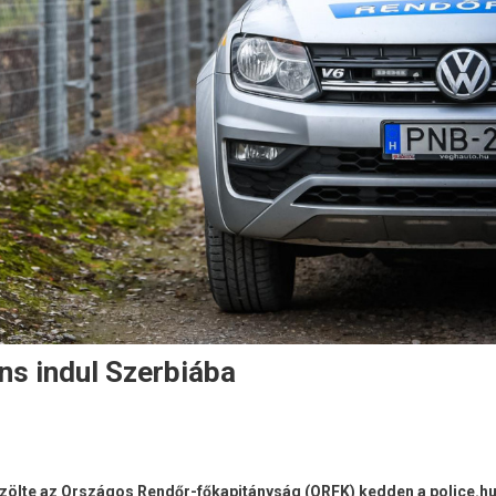
ns indul Szerbiába
özölte az Országos Rendőr-főkapitányság (ORFK) kedden a police.h