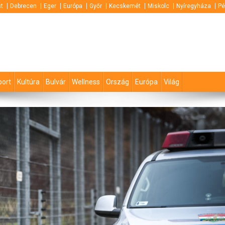
t
Debrecen
Eger
Európa
Győr
Kecskemét
Miskolc
Nyíregyháza
Pé
port
Kultúra
Bulvár
Wellness
Ország
Európa
Világ