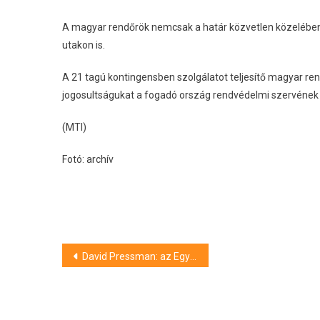
A magyar rendőrök nemcsak a határ közvetlen közelében f
utakon is.
A 21 tagú kontingensben szolgálatot teljesítő magyar rendő
jogosultságukat a fogadó ország rendvédelmi szervének ir
(MTI)
Fotó: archív
Bejegyzés
David Pressman: az Egyesült Államok szankciós listára helyezte Rogán Antalt
navigáció