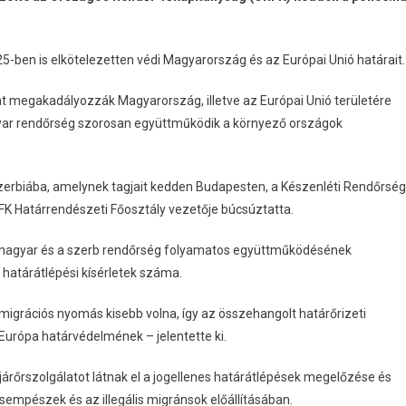
5-ben is elkötelezetten védi Magyarország és az Európai Unió határait.
at megakadályozzák Magyarország, illetve az Európai Unió területére
gyar rendőrség szorosan együttműködik a környező országok
Szerbiába, amelynek tagjait kedden Budapesten, a Készenléti Rendőrség
K Határrendészeti Főosztály vezetője búcsúztatta.
 magyar és a szerb rendőrség folyamatos együttműködésének
 határátlépési kísérletek száma.
igrációs nyomás kisebb volna, így az összehangolt határőrizeti
Európa határvédelmének – jelentette ki.
járőrszolgálatot látnak el a jogellenes határátlépések megelőzése és
empészek és az illegális migránsok előállításában.